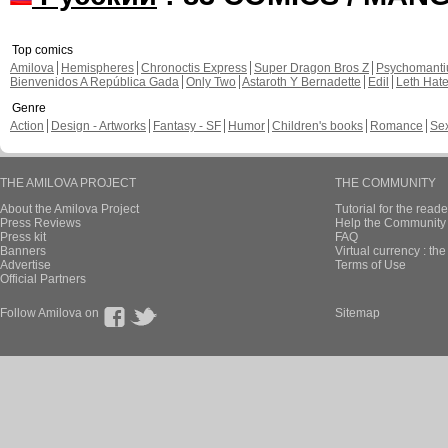
Top comics
Amilova
Hemispheres
Chronoctis Express
Super Dragon Bros Z
Psychomant
Bienvenidos A República Gada
Only Two
Astaroth Y Bernadette
Edil
Leth Hat
Genre
Action
Design - Artworks
Fantasy - SF
Humor
Children's books
Romance
Se
THE AMILOVA PROJECT
THE COMMUNITY
About the Amilova Project
Tutorial for the reade
Press Reviews
Help the Community 
Press kit
FAQ
Banners
Virtual currency : th
Advertise
Terms of Use
Official Partners
Follow Amilova on
Sitemap