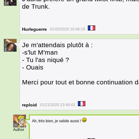
34
de Trunk.
Hurleguerre
01/20/2020 10:46:19
Je m'attendais plutôt à :
1
-s'lut M'man
- Tu l'as niqué ?
- Ouais
Merci pour tout et bonne continuation d
reploid
01/21/2020 23:48:43
Ah, très bien, je valide aussi !
32
Author