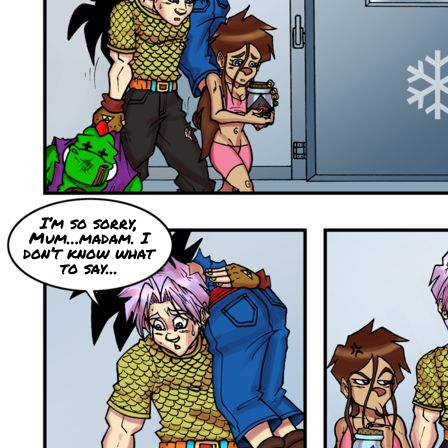
I’m so sorry,
Mum…madam. I
don’t know what
to say...