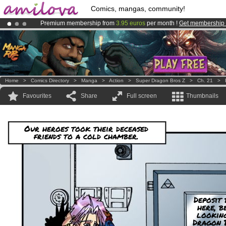
Comics, mangas, community!
Premium membership from
3.95 euros
per month !
Get membership
Amilova
Kickstarter is now LIVE
!.
Already 100000
members
and 1000
comics & mangas!
.
Home
>
Comics Directory
>
Manga
>
Action
>
Super Dragon Bros Z
>
Ch. 21
>
Favourites
Share
Full screen
Thumbnails
Our heroes took their deceased
friends to a cold chamber.
Deposit 
here, b
lookin
Dragon 