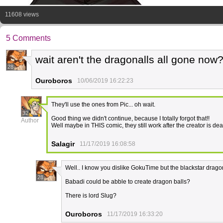
11608 views
5 Comments
wait aren't the dragonalls all gone no
28
Ouroboros
10/06/2019 16:22:23
They'll use the ones from Pic... oh wait.
32
Good thing we didn't continue, because I totally forgot that!!
Author
Well maybe in THIS comic, they still work after the creator is dea
Salagir
11/17/2019 16:08:58
Well.. I know you dislike GokuTime but the blackstar dragonb
28
Babadi could be abble to create dragon balls?
There is lord Slug?
Ouroboros
11/17/2019 16:33:20