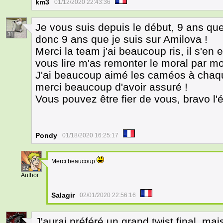
km3
01/12/2020 22:43:36
Je vous suis depuis le début, 9 ans qu
31
donc 9 ans que je suis sur Amilova !
Merci la team j'ai beaucoup ris, il s'en
vous lire m'as remonter le moral par 
J'ai beaucoup aimé les caméos à chaqu
merci beaucoup d'avoir assuré !
Vous pouvez être fier de vous, bravo l'
Pondy
01/18/2020 16:25:17
Merci beaucoup
32
Author
Salagir
02/01/2020 22:56:16
J'aurai préféré un grand twist final, mai