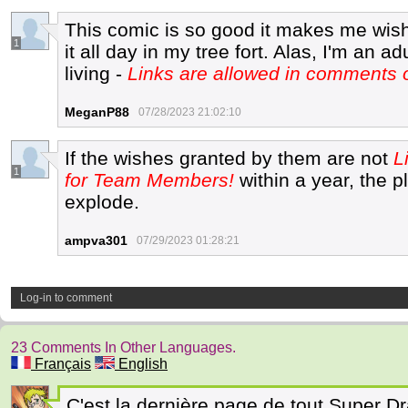
This comic is so good it makes me wish 
1
it all day in my tree fort. Alas, I'm an 
living -
Links are allowed in comments
MeganP88
07/28/2023 21:02:10
If the wishes granted by them are not
L
1
for Team Members!
within a year, the p
explode.
ampva301
07/29/2023 01:28:21
Log-in to comment
23 Comments In Other Languages.
Français
English
C'est la dernière page de tout Super D