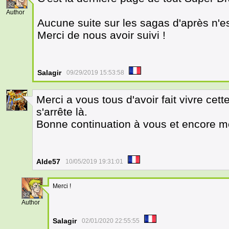
32
Author
Aucune suite sur les sagas d'après n'es
Merci de nous avoir suivi !
Salagir
09/29/2019 15:53:58
Merci a vous tous d'avoir fait vivre ce
7
s'arrête là.
Bonne continuation à vous et encore me
Alde57
10/05/2019 19:31:01
Merci !
32
Author
Salagir
02/01/2020 22:55:55