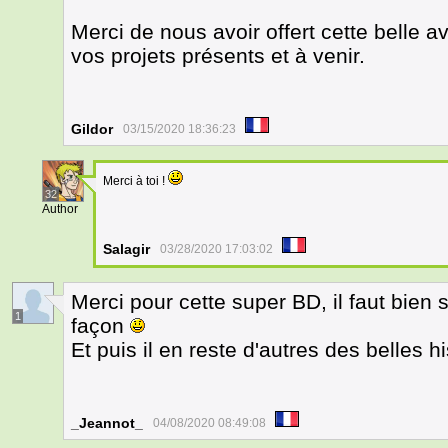
Merci de nous avoir offert cette belle 
vos projets présents et à venir.
Gildor
03/15/2020 18:36:23
Merci à toi !
32
Author
Salagir
03/28/2020 17:03:02
Merci pour cette super BD, il faut bien
1
façon
Et puis il en reste d'autres des belles hi
_Jeannot_
04/08/2020 08:49:08