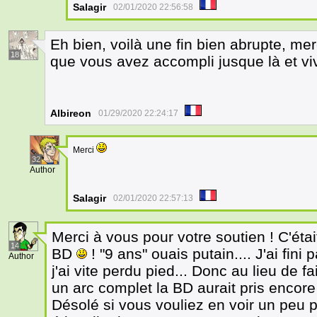
Salagir
02/01/2020 22:56:58
Eh bien, voilà une fin bien abrupte, me
18
que vous avez accompli jusque là et vi
Albireon
01/29/2020 22:24:17
Merci
32
Author
Salagir
02/01/2020 22:57:13
Merci à vous pour votre soutien ! C'éta
14
BD
! "9 ans" ouais putain.... J'ai fini
Author
j'ai vite perdu pied... Donc au lieu de 
un arc complet la BD aurait pris encore 9
Désolé si vous vouliez en voir un peu plu