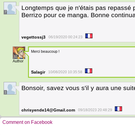
Longtemps que je n'étais pas repassé pa
7
Berrizo pour ce manga. Bonne continua
vegettossj3
06/19/2020 00:24:23
Merci beaucoup !
32
Author
Salagir
10/08/2020 10:35:58
Bonsoir, savez vous s'il y aura une sui
1
chrisyende14@Gmail.com
09/18/2023 20:48:29
Comment on Facebook