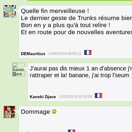
Quelle fin merveilleuse !
24
Le dernier geste de Trunks résume bien
Bon en y a plus qu'à tout relire !
Et en route pour de nouvelles aventures
DEMauritius
10/06/2019 08:05:21
J'aurai pas dis mieux 1 an d'absence j
rattraper et la! banane, j'ai trop l'seum
9
Kaneki Djace
12/02/2019 10:08:06
Dommage
9