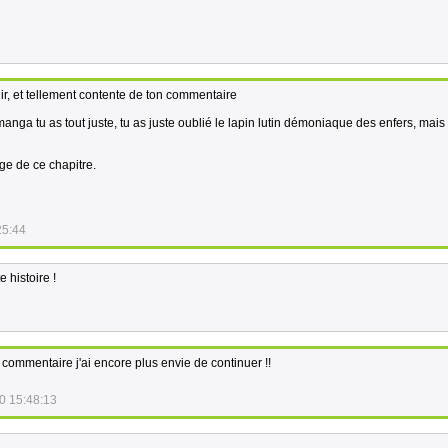
ir, et tellement contente de ton commentaire
 manga tu as tout juste, tu as juste oublié le lapin lutin démoniaque des enfers, mais 
age de ce chapitre.
25:44
e histoire !
commentaire j'ai encore plus envie de continuer !!
0 15:48:13