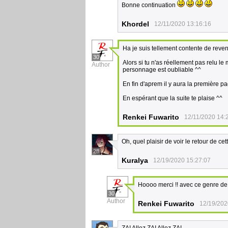
Bonne continuation
Khordel
12/11/2020 13:16:16
Ha je suis tellement contente de reven
30
Alors si tu n'as réellement pas relu le
Author
personnage est oubliable ^^
En fin d'aprem il y aura la première p
En espérant que la suite te plaise ^^
Renkei Fuwarito
12/11/2020 14:
Oh, quel plaisir de voir le retour de cett
28
Kuralya
12/19/2020 15:27:07
Hoooo merci !! avec ce genre de 
30
Author
Renkei Fuwarito
12/19/202