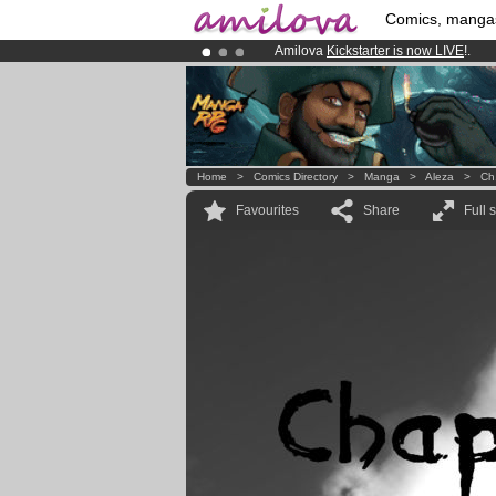
Comics, manga
Amilova
Kickstarter is now LIVE
!.
Already 100000
members
and 1000
Premium membership from
3.95 eur
Home
>
Comics Directory
>
Manga
>
Aleza
>
Ch
Favourites
Share
Full 