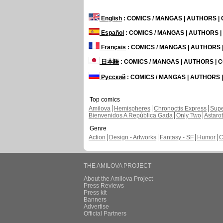
English
: COMICS / MANGAS | AUTHORS 
Español
: COMICS / MANGAS | AUTHORS 
Français
: COMICS / MANGAS | AUTHORS
日本語
: COMICS / MANGAS | AUTHORS |
Русский
: COMICS / MANGAS | AUTHORS
Top comics
Amilova
Hemispheres
Chronoctis Express
Supe
Bienvenidos A República Gada
Only Two
Astaro
Genre
Action
Design - Artworks
Fantasy - SF
Humor
C
THE AMILOVA PROJECT
About the Amilova Project
Press Reviews
Press kit
Banners
Advertise
Official Partners