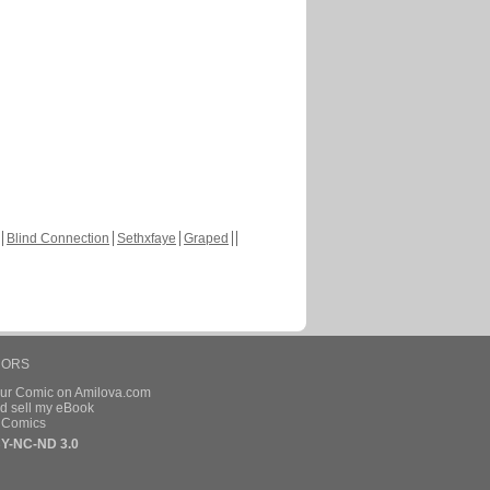
Blind Connection
Sethxfaye
Graped
HORS
our Comic on Amilova.com
d sell my eBook
e Comics
Y-NC-ND 3.0