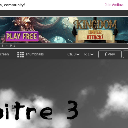
s, community!
Join Amilova
comics & mangas!
.
os
per month !
Get membership now
. 3
>
P. 1
screen
Thumbnails
Ch. 3
P. 1
Prev.