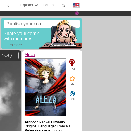
Login
Explorer
Forum
Publish your comic
Share your comic
with members!
Learn more...
Aleza
Next
174
56
120
Author :
Renkei Fuwarito
Original Language:
Français
Releasing pace:
Friday