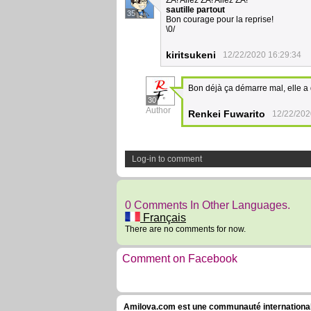
ZA! Allez ZA! Allez ZA!
sautille partout
35
Bon courage pour la reprise!
\0/
kiritsukeni
12/22/2020 16:29:34
Bon déjà ça démarre mal, elle a 
30
Author
Renkei Fuwarito
12/22/202
Log-in to comment
0 Comments In Other Languages.
Français
There are no comments for now.
Comment on Facebook
Amilova.com est une communauté internationale 