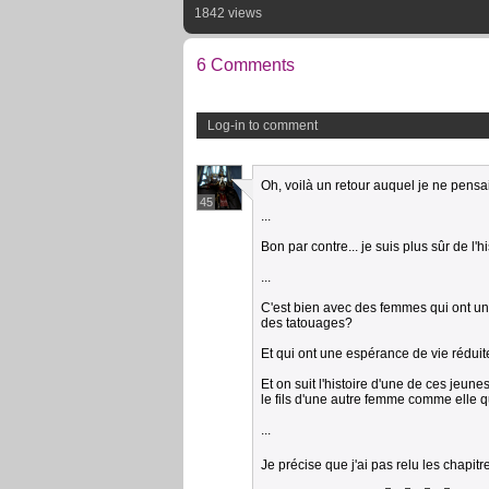
1842 views
6 Comments
Log-in to comment
Oh, voilà un retour auquel je ne pensa
45
...
Bon par contre... je suis plus sûr de l'his
...
C'est bien avec des femmes qui ont un
des tatouages?
Et qui ont une espérance de vie réduit
Et on suit l'histoire d'une de ces jeun
le fils d'une autre femme comme elle q
...
Je précise que j'ai pas relu les chapit