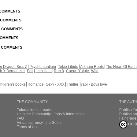
| COMMENTS
| COMMENTS
 | COMMENTS
 COMMENTS
 | COMMENTS
r Dragon Bros Z
Psychomantium
Tokio Libido
Arkham Roots
The Heart Of Earth
th Y Bernadette
Edil
Leth Hate
Run 8
Coeur D'aigle
Wild
hildren's books
Romance
Sexy - XXX
Thriller
Yaoi - Boys love
THE COMMUNITY
THE AUT
Tutorial for the reader
Publish Y
Help the Community - Jobs & Internships
Publish an
FAQ
Fair Trad
Virtual currency : the Golds
CC B
Terms of Use