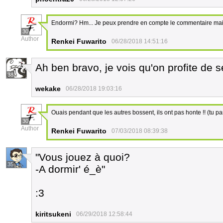
Endormi? Hm... Je peux prendre en compte le commentaire mais l
30
Author
Renkei Fuwarito
06/28/2018 14:51:16
Ah ben bravo, je vois qu'on profite de 
38
wekake
06/28/2018 19:03:16
Ouais pendant que les autres bossent, ils ont pas honte !! (tu pa
30
Author
Renkei Fuwarito
07/03/2018 08:39:38
"Vous jouez à quoi?
35
-A dormir' é_è"
:3
kiritsukeni
06/29/2018 12:58:44