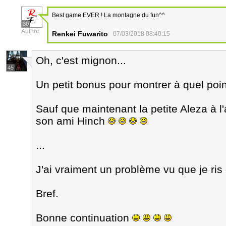
Best game EVER ! La montagne du fun^^
30
Author
Renkei Fuwarito
07/03/2018 08:40:15
Oh, c'est mignon...
45
Un petit bonus pour montrer à quel point
Sauf que maintenant la petite Aleza à l
son ami Hinch
...
J'ai vraiment un problème vu que je ris
Bref.
Bonne continuation