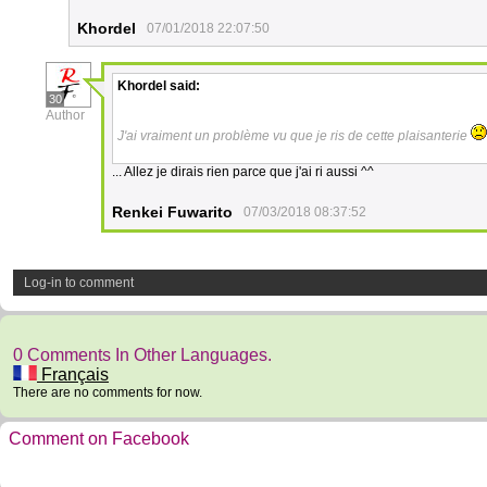
Khordel
07/01/2018 22:07:50
Khordel
said:
30
Author
J'ai vraiment un problème vu que je ris de cette plaisanterie
... Allez je dirais rien parce que j'ai ri aussi ^^
Renkei Fuwarito
07/03/2018 08:37:52
Log-in to comment
0 Comments In Other Languages.
Français
There are no comments for now.
Comment on Facebook