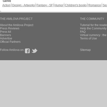
Genre
Action
Design - Artworks
Fantasy - SF
Humor
Children's books
Romance
Se
THE AMILOVA PROJECT
THE COMMUNITY
About the Amilova Project
Tutorial for the reade
Press Reviews
Help the Community 
Press kit
FAQ
Banners
Virtual currency : th
Advertise
Terms of Use
Official Partners
Follow Amilova on
Sitemap