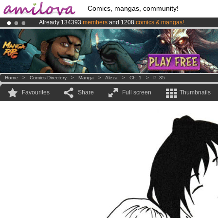
Comics, mangas, community!
Already 134393
members
and 1208
comics & mangas!
.
Amilova
Kickstarter is now LIVE
!.
Premium membership from
3.95 euros
per month !
Get membership
Home
>
Comics Directory
>
Manga
>
Aleza
>
Ch. 1
>
P. 35
Favourites
Share
Full screen
Thumbnails