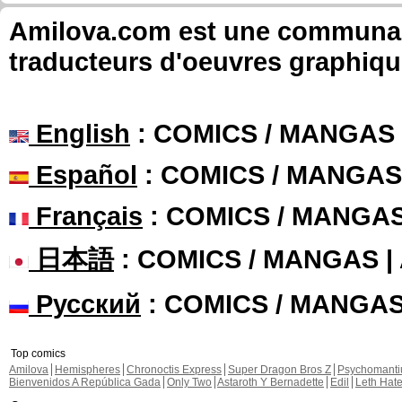
Amilova.com est une communauté
traducteurs d'oeuvres graphiqu
English
: COMICS / MANGAS
Español
: COMICS / MANGAS
Français
: COMICS / MANGA
日本語
: COMICS / MANGAS 
Русский
: COMICS / MANGA
Top comics
Amilova
Hemispheres
Chronoctis Express
Super Dragon Bros Z
Psychomant
Bienvenidos A República Gada
Only Two
Astaroth Y Bernadette
Edil
Leth Hat