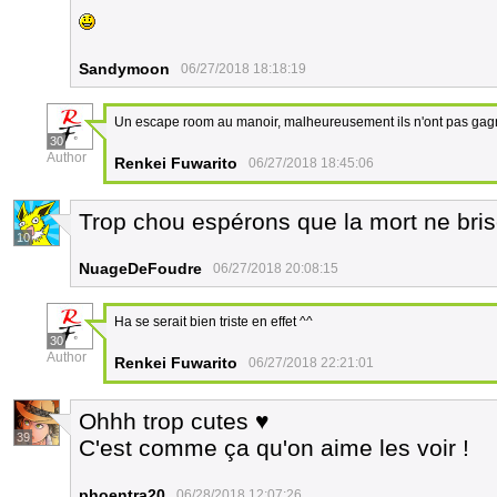
Sandymoon
06/27/2018 18:18:19
Un escape room au manoir, malheureusement ils n'ont pas gagn
30
Author
Renkei Fuwarito
06/27/2018 18:45:06
Trop chou espérons que la mort ne bris
10
NuageDeFoudre
06/27/2018 20:08:15
Ha se serait bien triste en effet ^^
30
Author
Renkei Fuwarito
06/27/2018 22:21:01
Ohhh trop cutes ♥
39
C'est comme ça qu'on aime les voir !
phoentra20
06/28/2018 12:07:26