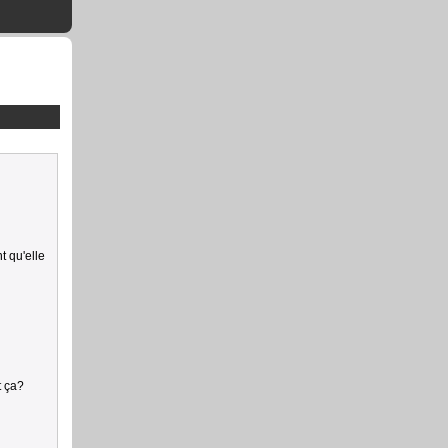
t qu'elle
t ça?