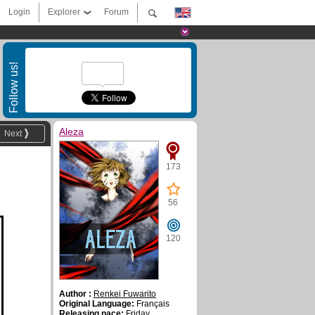
Login
Explorer
Forum
Follow us!
Aleza
Next
173
56
120
Author :
Renkei Fuwarito
Original Language:
Français
Releasing pace:
Friday