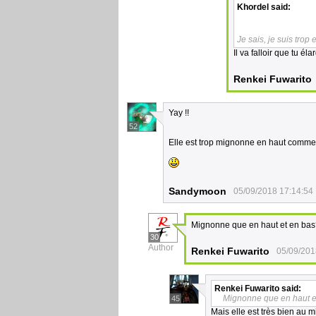
Khordel
said:
Je sais, je suis trop
Il va falloir que tu é
Renkei Fuwarito
Yay !!
52
Elle est trop mignonne en haut comme 
Sandymoon
05/09/2018 17:14:54
Mignonne que en haut et en bas? 
30
Author
Renkei Fuwarito
05/09/201
Renkei Fuwarito
said:
Mignonne que en haut et 
45
Mais elle est très bien au mi