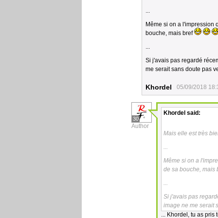
...
Même si on a l'impression qu
bouche, mais bref
...
Si j'avais pas regardé réc
me serait sans doute pas ve
Khordel
05/09/2018 18:
Khordel
said:
30
Author
Mais elle est très bi
...
Même si on a l'impres
de sa bouche, mais 
...
Si j'avais pas regar
image ne me serait s
... Khordel, tu as pris 