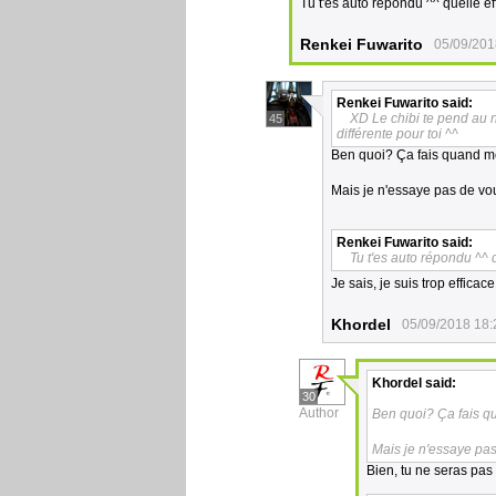
Tu t'es auto répondu ^^ quelle eff
Renkei Fuwarito
05/09/201
Renkei Fuwarito
said:
XD Le chibi te pend au n
45
différente pour toi ^^
Ben quoi? Ça fais quand mê
Mais je n'essaye pas de vou
Renkei Fuwarito
said:
Tu t'es auto répondu ^^ q
Je sais, je suis trop effica
Khordel
05/09/2018 18:
Khordel
said:
30
Author
Ben quoi? Ça fais qu
Mais je n'essaye pas
Bien, tu ne seras pas 