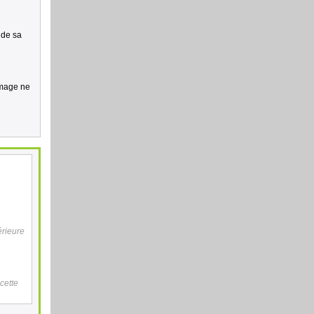
 de sa
image ne
érieure
cette