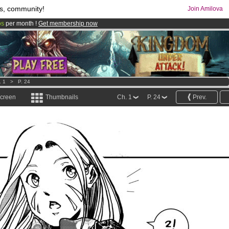
s, community!
Join Amilova
os
per month !
Get membership now
comics & mangas!
.
. 1
>
P. 24
screen
Thumbnails
Ch. 1
P. 24
Prev.