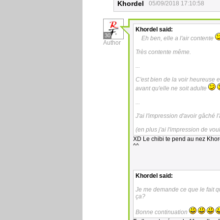
Khordel
05/09/2018 17:10:58
Khordel
said:
30
Eh ben, elle a l'air contente
Author
Très contente même.
...
C'est bien de la voir heureuse e
avant qu'elle ne soit adulte
...
J'ai l'impression d'avoir gâché 
(en plus j'ai l'impression de vo
XD Le chibi te pend au nez Khorde
^^
Khordel
said:
Je me demande ce que le fait qu'i
ça?
Bonne continuation