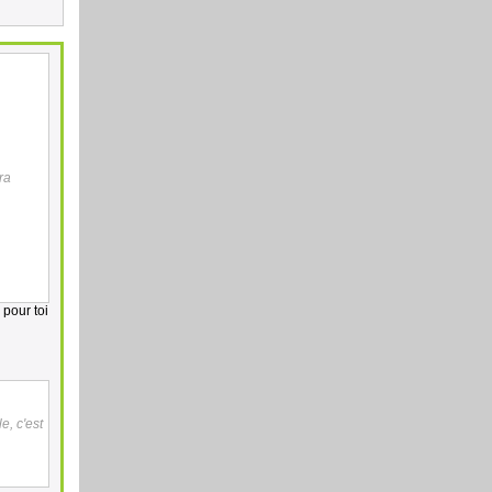
ra
 pour toi
e, c'est