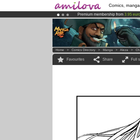
Comics, manga
Premium membership from
3.95 eur
Already 134393
members
and 1208
Amilova
Kickstarter is now LIVE
!.
Home
>
Comics Directory
>
Manga
>
Aleza
>
Ch
Favourites
Share
Full 