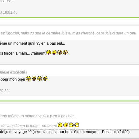
icacité !
8 18:01:46
ez Khordel, mais vu que la dernière fois tu m'as cherché, cette fois ci sera un peu
me un moment qu'il n'y en a pas eut...
s forcer la main... vraiment
uelle efficacité !
ce pour mon bien
29:39
and même un moment qu'il n'y en a pas eut...
 de vous forcer la main... vraiment
déçu du voyage ^^ (ceci n'as pas pour but d'être menaçant... Pas tout à fait^^)