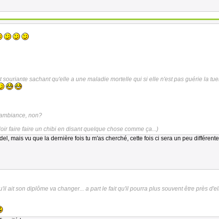
t souriante sachant qu'elle a une maladie mortelle qui si elle n'est pas guérie la tue
l'ambiance, non?
uloir faire faire un chibi en disant quelque chose comme ça...)
l, mais vu que la dernière fois tu m'as cherché, cette fois ci sera un peu différente
l ait son diplôme va changer... a part le fait qu'il pourra plus souvent être près d'ell