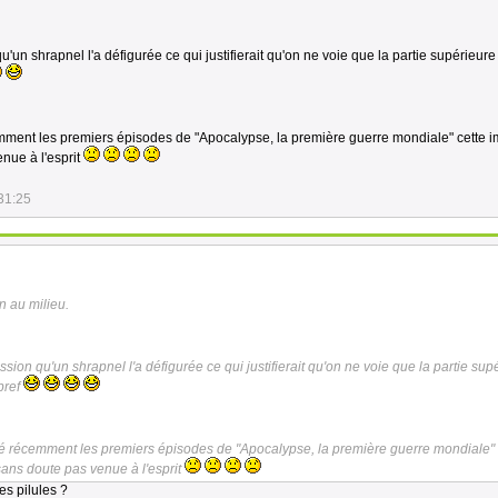
'un shrapnel l'a défigurée ce qui justifierait qu'on ne voie que la partie supérieure
emment les premiers épisodes de "Apocalypse, la première guerre mondiale" cette 
nue à l'esprit
31:25
en au milieu.
sion qu'un shrapnel l'a défigurée ce qui justifierait qu'on ne voie que la partie sup
bref
dé récemment les premiers épisodes de "Apocalypse, la première guerre mondiale" 
ans doute pas venue à l'esprit
tes pilules ?