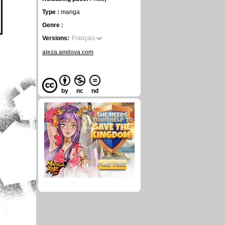
Type :
manga
Genre :
Versions:
Français
aleza.amilova.com
by
nc
nd