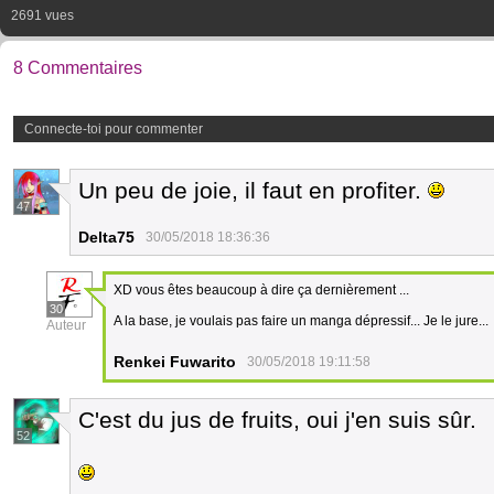
2691 vues
8 Commentaires
Connecte-toi pour commenter
Un peu de joie, il faut en profiter.
47
Delta75
30/05/2018 18:36:36
XD vous êtes beaucoup à dire ça dernièrement ...
30
A la base, je voulais pas faire un manga dépressif... Je le jure...
Auteur
Renkei Fuwarito
30/05/2018 19:11:58
C'est du jus de fruits, oui j'en suis sûr.
52