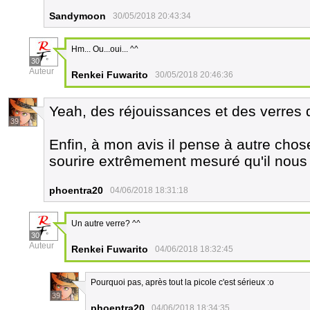
Sandymoon
30/05/2018 20:43:34
Hm... Ou...oui... ^^
30
Auteur
Renkei Fuwarito
30/05/2018 20:46:36
Yeah, des réjouissances et des verres 
39
Enfin, à mon avis il pense à autre chose
sourire extrêmement mesuré qu'il nous f
phoentra20
04/06/2018 18:31:18
Un autre verre? ^^
30
Auteur
Renkei Fuwarito
04/06/2018 18:32:45
Pourquoi pas, après tout la picole c'est sérieux :o
39
phoentra20
04/06/2018 18:34:35