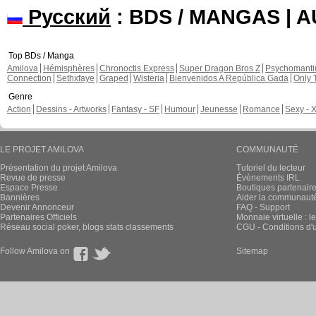
Русский
: BDS / MANGAS | 
Top BDs / Manga
Amilova
Hémisphères
Chronoctis Express
Super Dragon Bros Z
Psychomant
Connection
Sethxfaye
Graped
Wisteria
Bienvenidos A República Gada
Only 
Genre
Action
Dessins - Artworks
Fantasy - SF
Humour
Jeunesse
Romance
Sexy - 
LE PROJET AMILOVA
COMMUNAUTÉ
Présentation du projet Amilova
Tutoriel du lecteur
Revue de presse
Évènements IRL
Espace Presse
Boutiques partenair
Bannières
Aider la communauté 
Devenir Annonceur
FAQ - Support
Partenaires Officiels
Monnaie virtuelle : l
Réseau social poker, blogs stats classements
CGU - Conditions d'ut
Follow Amilova on
Sitemap