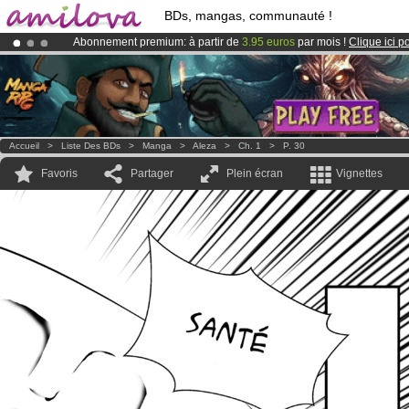
BDs, mangas, communauté !
Abonnement premium: à partir de
3.95 euros
par mois !
Clique ici p
Le
Kickstarter Amilova est désormais lancé
!.
Déjà 100000
membres
et 1000
BDs & Mangas
!
Accueil
>
Liste Des BDs
>
Manga
>
Aleza
>
Ch. 1
>
P. 30
Favoris
Partager
Plein écran
Vignettes