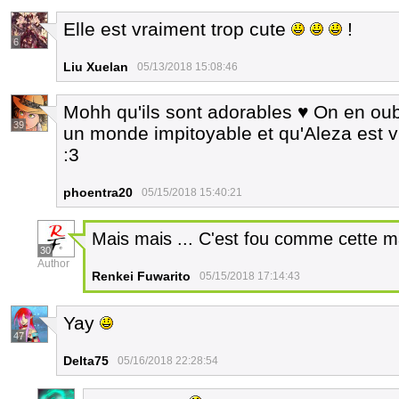
Elle est vraiment trop cute
!
6
Liu Xuelan
05/13/2018 15:08:46
Mohh qu'ils sont adorables ♥ On en oubl
39
un monde impitoyable et qu'Aleza est vi
:3
phoentra20
05/15/2018 15:40:21
Mais mais ... C'est fou comme cette m
30
Author
Renkei Fuwarito
05/15/2018 17:14:43
Yay
47
Delta75
05/16/2018 22:28:54