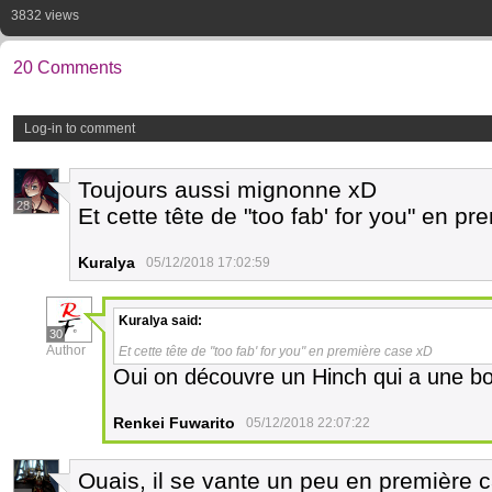
3832 views
20 Comments
Log-in to comment
Toujours aussi mignonne xD
28
Et cette tête de "too fab' for you" en p
Kuralya
05/12/2018 17:02:59
Kuralya
said:
30
Author
Et cette tête de "too fab' for you" en première case xD
Oui on découvre un Hinch qui a une b
Renkei Fuwarito
05/12/2018 22:07:22
Ouais, il se vante un peu en première c