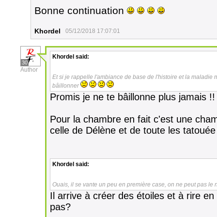
Bonne continuation
Khordel
05/12/2018 17:07:01
Khordel
said:
30
Author
Et si je rappelle l'ambiance de base de l'histoire et la maladie 
bâillonner
Promis je ne te bâillonne plus jamais !!
Pour la chambre en fait c'est une cha
celle de Délène et de toute les tatouée 
Khordel
said:
Ouais, il se vante un peu en première case, on ne peut pas le n
Il arrive à créer des étoiles et à rire e
pas?