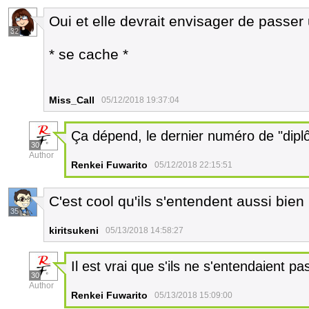
Oui et elle devrait envisager de passer
32
* se cache *
Miss_Call
05/12/2018 19:37:04
Ça dépend, le dernier numéro de "dipl
30
Author
Renkei Fuwarito
05/12/2018 22:15:51
C'est cool qu'ils s'entendent aussi bien 
35
kiritsukeni
05/13/2018 14:58:27
Il est vrai que s'ils ne s'entendaient pas
30
Author
Renkei Fuwarito
05/13/2018 15:09:00