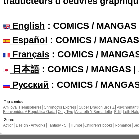
traducteurs d'oeuvres graphiqu
English
: COMICS / MANGAS
Español
: COMICS / MANGAS
Français
: COMICS / MANGA
日本語
: COMICS / MANGAS 
Русский
: COMICS / MANGA
Top comics
Amilova
Hemispheres
Chronoctis Express
Super Dragon Bros Z
Psychomant
Bienvenidos A República Gada
Only Two
Astaroth Y Bernadette
Edil
Leth Hat
Genre
Action
Design - Artworks
Fantasy - SF
Humor
Children's books
Romance
Se