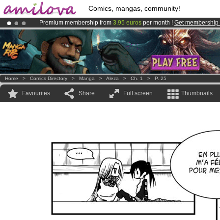
Comics, mangas, community!
Premium membership from
3.95 euros
per month !
Get membership
Already 100000
members
and 1000
comics & mangas!
.
Amilova
Kickstarter is now LIVE
!.
Home
>
Comics Directory
>
Manga
>
Aleza
>
Ch. 1
>
P. 25
Favourites
Share
Full screen
Thumbnails