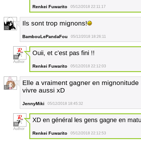
Renkei Fuwarito
05/12/2018 22:11:17
Ils sont trop mignons!
32
BambouLePandaFou
05/12/2018 18:26:11
Ouii, et c'est pas fini !!
30
Author
Renkei Fuwarito
05/12/2018 22:12:03
Elle a vraiment gagner en mignonitude 
37
vivre aussi xD
JennyMiki
05/12/2018 18:45:32
XD en général les gens gagne en maturi
30
Author
Renkei Fuwarito
05/12/2018 22:12:53