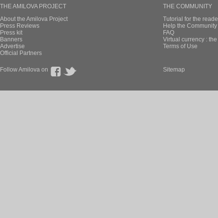
THE AMILOVA PROJECT
THE COMMUNITY
About the Amilova Project
Tutorial for the reade
Press Reviews
Help the Community 
Press kit
FAQ
Banners
Virtual currency : th
Advertise
Terms of Use
Official Partners
Follow Amilova on
Sitemap