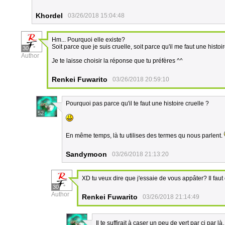
Khordel
03/26/2018 15:04:48
Hm... Pourquoi elle existe?
Soit parce que je suis cruelle, soit parce qu'il me faut une histoire
30
Author
Je te laisse choisir la réponse que tu préfères ^^
Renkei Fuwarito
03/26/2018 20:59:10
Pourquoi pas parce qu'il te faut une histoire cruelle ?
52
En même temps, là tu utilises des termes qu nous parlent.
Sandymoon
03/26/2018 21:13:20
XD tu veux dire que j'essaie de vous appâter? Il faut
30
Author
Renkei Fuwarito
03/26/2018 21:14:49
Il te suffirait à caser un peu de vert par ci par l