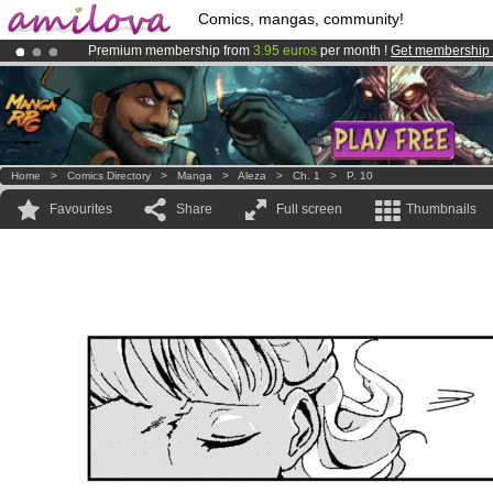
Comics, mangas, community!
Premium membership from
3.95 euros
per month !
Get membership
Amilova
Kickstarter is now LIVE
!.
Already 100000
members
and 1000
comics & mangas!
.
Home
>
Comics Directory
>
Manga
>
Aleza
>
Ch. 1
>
P. 10
Favourites
Share
Full screen
Thumbnails