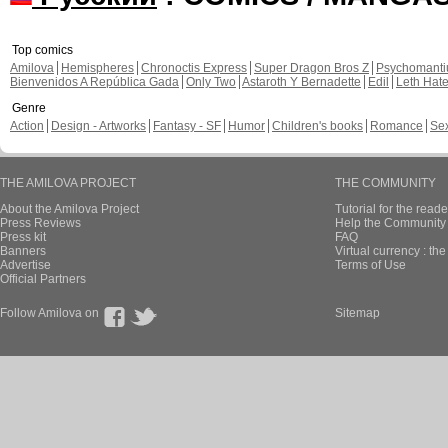
Top comics
Amilova
Hemispheres
Chronoctis Express
Super Dragon Bros Z
Psychomant
Bienvenidos A República Gada
Only Two
Astaroth Y Bernadette
Edil
Leth Hat
Genre
Action
Design - Artworks
Fantasy - SF
Humor
Children's books
Romance
Se
THE AMILOVA PROJECT
THE COMMUNITY
About the Amilova Project
Tutorial for the reade
Press Reviews
Help the Community 
Press kit
FAQ
Banners
Virtual currency : th
Advertise
Terms of Use
Official Partners
Follow Amilova on
Sitemap