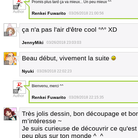
Promis plus tard ça va mieux... Un peu mieux ^^
30
Author
Renkei Fuwarito
03/26/2018 21:00:56
ça n'a pas l'air d'être cool °^° XD
37
JennyMiki
03/26/2018 23:03:03
Beau début, vivement la suite
33
Nyuki
03/28/2018 22:02:23
Bienvenu, merci ^^
30
Author
Renkei Fuwarito
03/28/2018 22:15:35
Très jolis dessin, bon découpage et bo
28
m’intéresse ~
Je suis curieuse de découvrir ce qu'est
peu plus sur ton monde ^_^