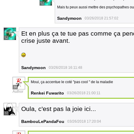
52
Mais tu peux aussi mettre des psychopathes o
Sandymoon
03/26/2018 21:57:02
Et en plus ça te tue pas comme ça pend
52
crise juste avant.
Sandymoon
03/26/2018 16:11:48
Moui, ça accentue le coté "pas cool " de la maladie
30
Author
Renkei Fuwarito
03/26/2018 21:00:11
Oula, c'est pas la joie ici...
32
BambouLePandaFou
03/26/2018 17:20:04