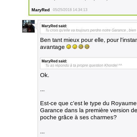
MaryRed
05/25/2018 14:34:13
MaryRed
said:
Tu crois qu'elle va toujours perdre notre Garance , bie
45
Ben tant mieux pour elle, pour l'insta
avantage
MaryRed
said:
Tu as répondu à ta propre question Khordel ^^
Ok.
...
Est-ce que c'est le type du Royaume d
Garance dans la première version de l
poche grâce à ses charmes?
...