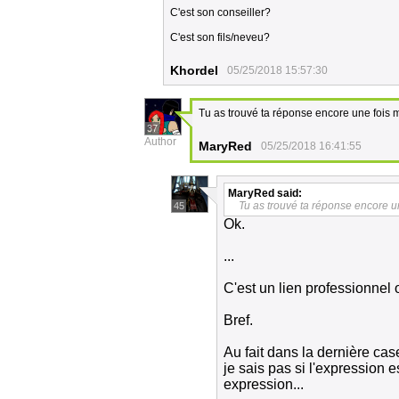
C'est son conseiller?
C'est son fils/neveu?
Khordel
05/25/2018 15:57:30
Tu as trouvé ta réponse encore une fois m
37
Author
MaryRed
05/25/2018 16:41:55
MaryRed
said:
Tu as trouvé ta réponse encore un
45
Ok.
...
C'est un lien professionnel o
Bref.
Au fait dans la dernière cas
je sais pas si l'expression e
expression...