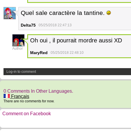
Quel sale caractère la tantine.
47
Delta75
05/25/2018 22:47:13
Oh oui , il pourrait mordre aussi XD
37
Author
MaryRed
05/25/2018 22:48:10
Log-in to comment
0 Comments In Other Languages.
Français
There are no comments for now.
Comment on Facebook