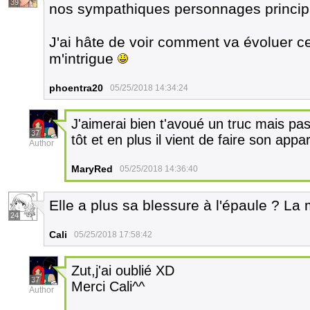
39
nos sympathiques personnages princi
J'ai hâte de voir comment va évoluer c
m'intrigue
phoentra20
05/25/2018 14:34:24
J'aimerai bien t'avoué un truc mais pas
37
tôt et en plus il vient de faire son appa
Author
MaryRed
05/25/2018 14:36:40
Elle a plus sa blessure à l'épaule ? La
24
Cali
05/25/2018 17:58:42
Zut,j'ai oublié XD
37
Merci Cali^^
Author