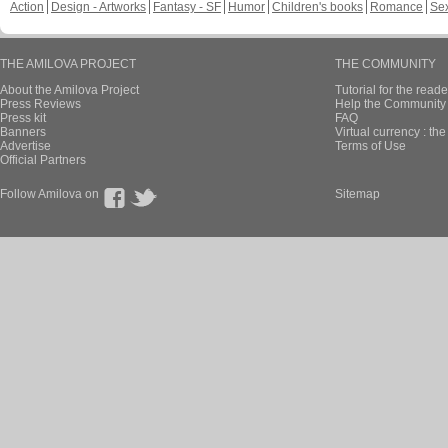
Action
Design - Artworks
Fantasy - SF
Humor
Children's books
Romance
Se
THE AMILOVA PROJECT
THE COMMUNITY
About the Amilova Project
Tutorial for the reade
Press Reviews
Help the Community 
Press kit
FAQ
Banners
Virtual currency : th
Advertise
Terms of Use
Official Partners
Follow Amilova on
Sitemap