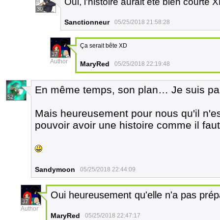
Oui, l'histoire aurait été bien courte 
30
Sanctionneur
05/25/2018 21:58:28
Ça serait bête XD
37
Author
MaryRed
05/25/2018 22:19:48
En même temps, son plan… Je suis pas 
52
Mais heureusement pour nous qu'il n'es
pouvoir avoir une histoire comme il faut
Sandymoon
05/25/2018 22:44:09
Oui heureusement qu'elle n'a pas prép
37
Author
MaryRed
05/25/2018 22:47:17