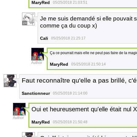
MaryRed
05/25/2018 21:03:51
Je me suis demandé si elle pouvait s
24
comme ça du coup x)
Cali
05/25/2018 21:25:17
Ça ce pourrait mais elle ne peut pas faire de la magi
37
Author
MaryRed
05/25/2018 21:50:14
Faut reconnaître qu'elle a pas brillé, c'é
30
Sanctionneur
05/25/2018 21:14:00
Oui et heureusement qu'elle était nul 
37
Author
MaryRed
05/25/2018 21:50:48