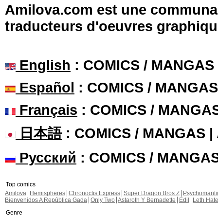
Amilova.com est une communauté
traducteurs d'oeuvres graphiqu
English
: COMICS / MANGAS
Español
: COMICS / MANGAS
Français
: COMICS / MANGA
日本語
: COMICS / MANGAS 
Русский
: COMICS / MANGA
Top comics
Amilova
Hemispheres
Chronoctis Express
Super Dragon Bros Z
Psychomant
Bienvenidos A República Gada
Only Two
Astaroth Y Bernadette
Edil
Leth Hat
Genre