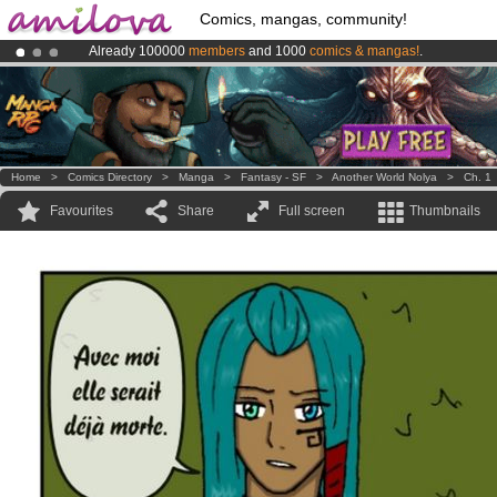
Comics, mangas, community!
Already 100000
members
and 1000
comics & mangas!
.
Amilova
Kickstarter is now LIVE
!.
Premium membership from
3.95 euros
per month !
Get membership
Home
>
Comics Directory
>
Manga
>
Fantasy - SF
>
Another World Nolya
>
Ch. 1
Favourites
Share
Full screen
Thumbnails