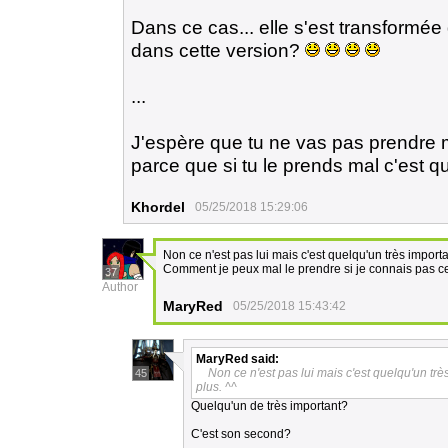
Dans ce cas... elle s'est transform
dans cette version?
...
J'espère que tu ne vas pas prendre m
parce que si tu le prends mal c'est q
Khordel
05/25/2018 15:29:06
Non ce n'est pas lui mais c'est quelqu'un très importa
Comment je peux mal le prendre si je connais pas
37
Author
MaryRed
05/25/2018 15:43:42
MaryRed
said:
Non ce n'est pas lui mais c'est quelqu'un trè
45
plus. ^^
Quelqu'un de très important?
C'est son second?