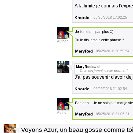
A la limite je connais l'expr
Khordel
05/25/2018 17:02:25
Je t'en dirait pas plus X)
37
Tu le dis jamais cette phrase ?
Author
MaryRed
05/25/2018 20:59:54
MaryRed
said:
Tu le dis jamais cette phrase ?
45
J'ai pas souvenir d'avoir dé
Khordel
05/25/2018 21:02:54
Bon beh ... Je ne sais pas mdr je vi
37
Author
MaryRed
05/25/2018 21:05:21
Voyons Azur, un beau gosse comme toi