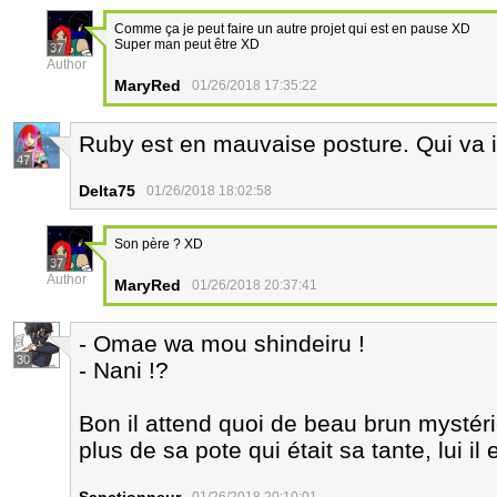
Comme ça je peut faire un autre projet qui est en pause XD
Super man peut être XD
37
Author
MaryRed
01/26/2018 17:35:22
Ruby est en mauvaise posture. Qui va i
47
Delta75
01/26/2018 18:02:58
Son père ? XD
37
Author
MaryRed
01/26/2018 20:37:41
- Omae wa mou shindeiru !
30
- Nani !?
Bon il attend quoi de beau brun mystéri
plus de sa pote qui était sa tante, lui il 