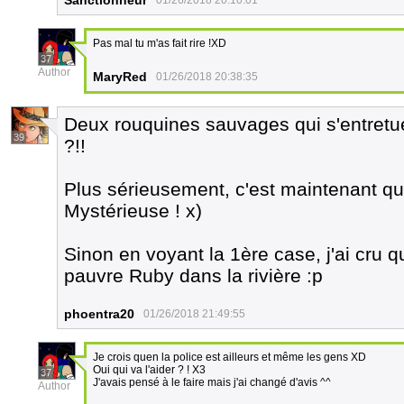
Sanctionneur
01/26/2018 20:10:01
Pas mal tu m'as fait rire !XD
37
Author
MaryRed
01/26/2018 20:38:35
Deux rouquines sauvages qui s'entret
39
?!!
Plus sérieusement, c'est maintenant qu'i
Mystérieuse ! x)
Sinon en voyant la 1ère case, j'ai cru q
pauvre Ruby dans la rivière :p
phoentra20
01/26/2018 21:49:55
Je crois quen la police est ailleurs et même les gens XD
Oui qui va l'aider ? ! X3
37
J'avais pensé à le faire mais j'ai changé d'avis ^^
Author