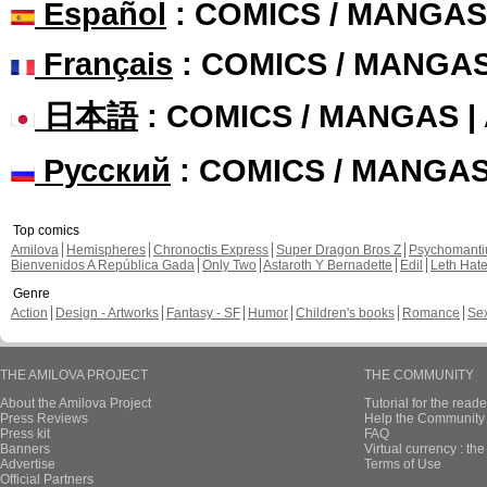
Español
: COMICS / MANGAS
Français
: COMICS / MANGA
日本語
: COMICS / MANGAS 
Русский
: COMICS / MANGA
Top comics
Amilova
Hemispheres
Chronoctis Express
Super Dragon Bros Z
Psychomant
Bienvenidos A República Gada
Only Two
Astaroth Y Bernadette
Edil
Leth Hat
Genre
Action
Design - Artworks
Fantasy - SF
Humor
Children's books
Romance
Se
THE AMILOVA PROJECT
THE COMMUNITY
About the Amilova Project
Tutorial for the reade
Press Reviews
Help the Community 
Press kit
FAQ
Banners
Virtual currency : th
Advertise
Terms of Use
Official Partners