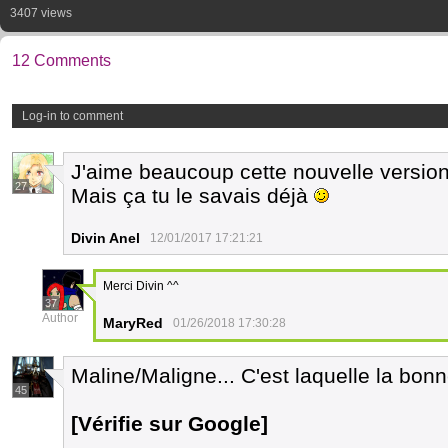
3407 views
12 Comments
Log-in to comment
J'aime beaucoup cette nouvelle version
27
Mais ça tu le savais déjà
Divin Anel
12/01/2017 17:21:21
Merci Divin ^^
37
Author
MaryRed
01/26/2018 17:30:28
Maline/Maligne... C'est laquelle la bon
45
[Vérifie sur Google]