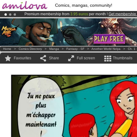
Comics, mangas, community!
Premium membership from
3.95 euros
per month !
Get membership
Amilova
Kickstarter is now LIVE
!.
Already 100000
members
and 1000
comics & mangas!
.
Home
>
Comics Directory
>
Manga
>
Fantasy - SF
>
Another World Nolya
>
Ch. 1
Favourites
Share
Full screen
Thumbnails