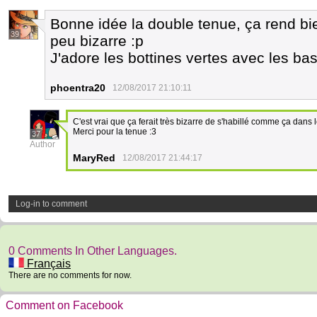
Bonne idée la double tenue, ça rend bie
39
peu bizarre :p
J'adore les bottines vertes avec les ba
phoentra20
12/08/2017 21:10:11
C'est vrai que ça ferait très bizarre de s'habillé comme ça dans
Merci pour la tenue :3
37
Author
MaryRed
12/08/2017 21:44:17
Log-in to comment
0 Comments In Other Languages.
Français
There are no comments for now.
Comment on Facebook