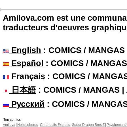
Amilova.com est une communauté
traducteurs d'oeuvres graphiqu
English
: COMICS / MANGAS
Español
: COMICS / MANGAS
Français
: COMICS / MANGA
日本語
: COMICS / MANGAS 
Русский
: COMICS / MANGA
Top comics
Amilova
Hemispheres
Chronoctis Express
Super Dragon Bros Z
Psychomant