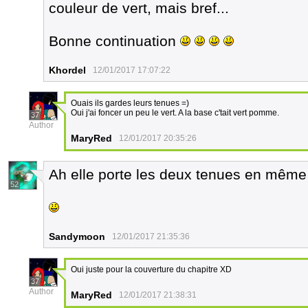
couleur de vert, mais bref...
Bonne continuation
Khordel
12/01/2017 17:07:22
Ouais ils gardes leurs tenues =)
Oui j'ai foncer un peu le vert. A la base c'tait vert pomme.
37
Author
MaryRed
12/01/2017 20:35:26
Ah elle porte les deux tenues en même
52
Sandymoon
12/01/2017 21:35:36
Oui juste pour la couverture du chapitre XD
37
Author
MaryRed
12/01/2017 21:38:31