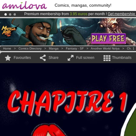
Comics, mangas, community!
Premium membership from
3.95 euros
per month !
Get membership
Amilova
Kickstarter is now LIVE
!.
Already 134393
members
and 1208
comics & mangas!
.
Home
>
Comics Directory
>
Manga
>
Fantasy - SF
>
Another World Nolya
>
Ch. 1
Favourites
Share
Full screen
Thumbnails