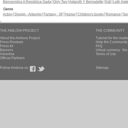
Bienvenidos A República Gada
Only Two
Astaroth Y Bernadette
Edil
Leth Hat
Genre
Action
Design - Artworks
Fantasy - SF
Humor
Children's books
Romance
Se
THE AMILOVA PROJECT
THE COMMUNITY
About the Amilova Project
Tutorial for the reade
Press Reviews
Help the Community 
Press kit
FAQ
Banners
Virtual currency : th
Advertise
Terms of Use
Official Partners
Follow Amilova on
Sitemap