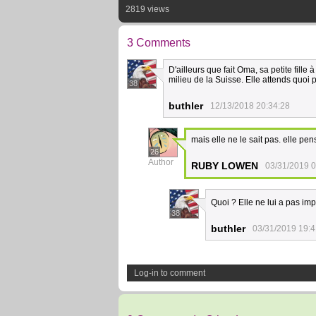
2819 views
3 Comments
D'ailleurs que fait Oma, sa petite fill
milieu de la Suisse. Elle attends quoi
38
buthler
12/13/2018 20:34:28
mais elle ne le sait pas. elle pen
26
Author
RUBY LOWEN
03/31/2019 0
Quoi ? Elle ne lui a pas i
38
buthler
03/31/2019 19:4
Log-in to comment