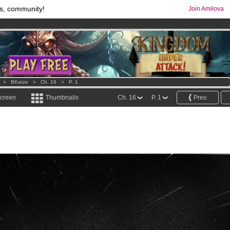
s, community!
Join Amilova
comics & mangas!
.
os
per month !
Get membership now
>
BKatze
>
Ch. 16
>
P. 1
screen
Thumbnails
Ch. 16
P. 1
Prev.