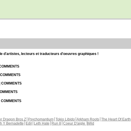
d'artistes, lecteurs et traducteurs d'oeuvres graphiques !
| COMMENTS
| COMMENTS
 | COMMENTS
 COMMENTS
 | COMMENTS
r Dragon Bros Z
Psychomantium
Tokio Libido
Arkham Roots
The Heart Of Earth
th Y Bernadette
Edil
Leth Hate
Run 8
Coeur D'aigle
Wild