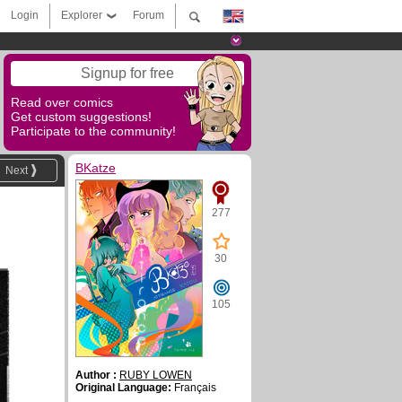
Login
Explorer
Forum
Signup for free
Read over comics
Get custom suggestions!
Participate to the community!
BKatze
Next
277
30
105
Author :
RUBY LOWEN
Original Language:
Français