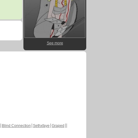
See more
Blind Connection
Sethxfaye
Graped