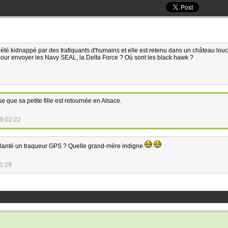
e à été kidnappé par des trafiquants d'humains et elle est retenu dans un château lou
 pour envoyer les Navy SEAL, la Delta Force ? Où sont les black hawk ?
se que sa petite fille est retournée en Alsace.
9:02:22
mplanté un traqueur GPS ? Quelle grand-mère indigne.
1:29