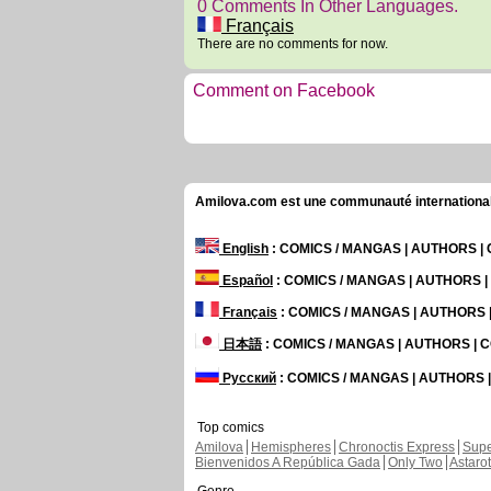
0 Comments In Other Languages.
Français
There are no comments for now.
Comment on Facebook
Amilova.com est une communauté internationale 
English
: COMICS / MANGAS | AUTHORS 
Español
: COMICS / MANGAS | AUTHORS 
Français
: COMICS / MANGAS | AUTHORS
日本語
: COMICS / MANGAS | AUTHORS |
Русский
: COMICS / MANGAS | AUTHORS
Top comics
Amilova
Hemispheres
Chronoctis Express
Supe
Bienvenidos A República Gada
Only Two
Astaro