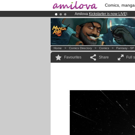
Comics, manga
Amilova
Kickstarter is now LIVE
!.
Already 134393
members
and 1208
Premium membership from
3.95 eur
Home
>
Comics Directory
>
Comics
>
Fantasy - SF
Favourites
Share
Full 