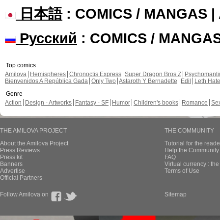
日本語
: COMICS / MANGAS 
Русский
: COMICS / MANGA
Top comics
Amilova
Hemispheres
Chronoctis Express
Super Dragon Bros Z
Psychomant
Bienvenidos A República Gada
Only Two
Astaroth Y Bernadette
Edil
Leth Hat
Genre
Action
Design - Artworks
Fantasy - SF
Humor
Children's books
Romance
Se
THE AMILOVA PROJECT
THE COMMUNITY
About the Amilova Project
Tutorial for the reade
Press Reviews
Help the Community 
Press kit
FAQ
Banners
Virtual currency : th
Advertise
Terms of Use
Official Partners
Follow Amilova on
Sitemap