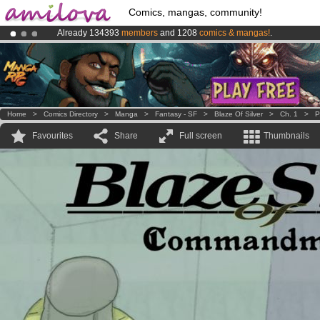
Comics, mangas, community!
Already 134393
members
and 1208
comics & mangas!
.
Premium membership from
3.95 euros
per month !
Get membership
Amilova
Kickstarter is now LIVE
!.
Home
>
Comics Directory
>
Manga
>
Fantasy - SF
>
Blaze Of Silver
>
Ch. 1
>
P
Favourites
Share
Full screen
Thumbnails