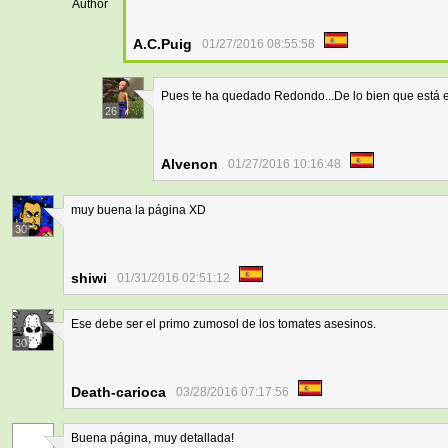
Author
A.C.Puig
01/27/2016 08:55:58
Pues te ha quedado Redondo...De lo bien que está e
26
Alvenon
01/27/2016 10:16:48
muy buena la página XD
30
shiwi
01/31/2016 02:51:12
Ese debe ser el primo zumosol de los tomates asesinos.
30
Death-carioca
03/28/2016 07:17:56
Buena página, muy detallada!