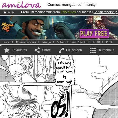
Comics, mangas, community!
Premium membership from
3.95 euros
per month !
Get membership
Amilova
Kickstarter is now LIVE
!.
Already 134393
members
and 1208
comics & mangas!
.
Home
>
Comics Directory
>
Manga
>
Action
>
Food Attack
>
Ch. 18
>
P. 14
Favourites
Share
Full screen
Thumbnails
Oh my
god! It´s
Nº1! Nº1
is
coming!