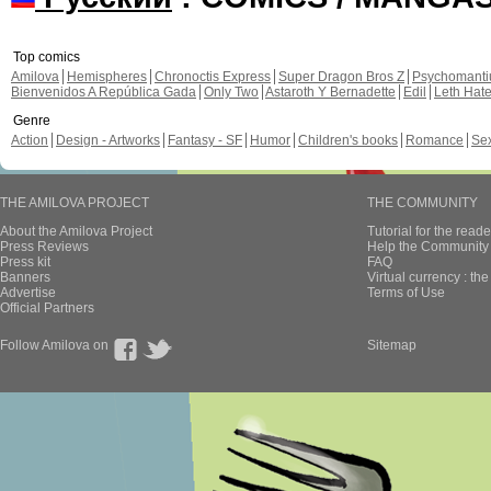
Top comics
Amilova
Hemispheres
Chronoctis Express
Super Dragon Bros Z
Psychomant
Bienvenidos A República Gada
Only Two
Astaroth Y Bernadette
Edil
Leth Hat
Genre
Action
Design - Artworks
Fantasy - SF
Humor
Children's books
Romance
Se
THE AMILOVA PROJECT
THE COMMUNITY
About the Amilova Project
Tutorial for the reade
Press Reviews
Help the Community 
Press kit
FAQ
Banners
Virtual currency : th
Advertise
Terms of Use
Official Partners
Follow Amilova on
Sitemap