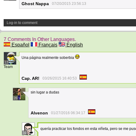
Ghost Nappa
07/20/2015 23:56:13
Log-in to comment
7 Comments In Other Languages.
Español
Français
English
Una página realmente soberbia
13
Team
Cap. AR!
03/26/2015 16:40:53
sin lugar a dudas
26
Alvenon
01/27/2016 06:34:17
quería practicar los fondos en esta viñeta, pero se me pus
31