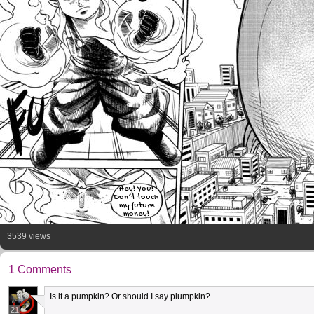
Hey! You!
Don´t touch
my future
money!
3539 views
1 Comments
Is it a pumpkin? Or should I say plumpkin?
21