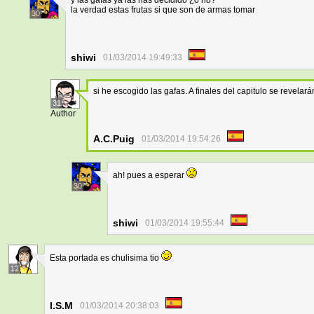
y las gafas ya las has decidido ¿o no?
la verdad estas frutas si que son de armas tomar
30
shiwi
01/03/2014 19:49:33
si he escogido las gafas. A finales del capitulo se revelará
31
Author
A.C.Puig
01/03/2014 19:54:26
ah! pues a esperar
30
shiwi
01/03/2014 19:55:44
Esta portada es chulisima tio
12
I.S.M
01/03/2014 20:38:03