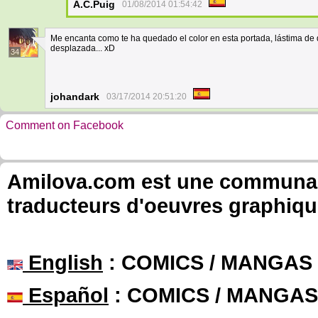
A.C.Puig
01/08/2014 01:54:42
Me encanta como te ha quedado el color en esta portada, lástima de 
desplazada... xD
34
johandark
03/17/2014 20:51:20
Comment on Facebook
Amilova.com est une communauté
traducteurs d'oeuvres graphiqu
English
: COMICS / MANGAS
Español
: COMICS / MANGAS