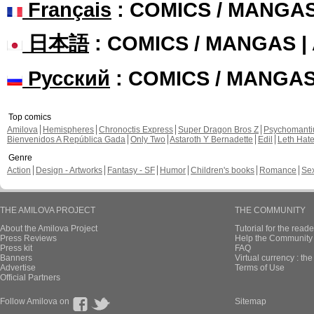
Français
: COMICS / MANGA
日本語
: COMICS / MANGAS 
Русский
: COMICS / MANGA
Top comics
Amilova
Hemispheres
Chronoctis Express
Super Dragon Bros Z
Psychomant
Bienvenidos A República Gada
Only Two
Astaroth Y Bernadette
Edil
Leth Hat
Genre
Action
Design - Artworks
Fantasy - SF
Humor
Children's books
Romance
Se
THE AMILOVA PROJECT
THE COMMUNITY
About the Amilova Project
Tutorial for the reade
Press Reviews
Help the Community 
Press kit
FAQ
Banners
Virtual currency : th
Advertise
Terms of Use
Official Partners
Follow Amilova on
Sitemap