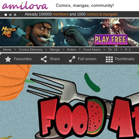
Comics, mangas, community!
Already 100000
members
and 1000
comics & mangas!
.
Premium membership from
3.95 euros
per month !
Get membership
Amilova
Kickstarter is now LIVE
!.
Home
>
Comics Directory
>
Manga
>
Action
>
Food Attack
>
Ch. 16
>
P. 1
Favourites
Share
Full screen
Thumbnails