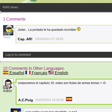
4545 views
1 Comments
Joder... La portada te ha quedado increíble
13
Team
Cap. AR!
10/16/2013 17:19:03
Log-in to comment
10 Comments In Other Languages.
Español
Français
English
empezamos el capitulo 16. estas son frutas de armas tomas >:-D
31
Author
A.C.Puig
01/03/2014 19:29:24