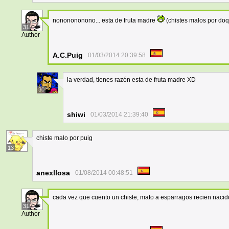
nononononono... esta de fruta madre
(chistes malos por do
31
Author
A.C.Puig
01/03/2014 20:39:58
la verdad, tienes razón esta de fruta madre XD
30
shiwi
01/03/2014 21:39:40
chiste malo por puig
13
anexllosa
01/08/2014 00:48:51
cada vez que cuento un chiste, mato a esparragos recien nacid
31
Author