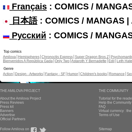
Français
: COMICS / MANGA
日本語
: COMICS / MANGAS 
Русский
: COMICS / MANGA
Top comics
Amilova
Hemispheres
Chronoctis Express
Super Dragon Bros Z
Psychomant
Bienvenidos A República Gada
Only Two
Astaroth Y Bernadette
Edil
Leth Hat
Genre
Action
Design - Artworks
Fantasy - SF
Humor
Children's books
Romance
Se
THE AMILOVA PROJECT
THE COMMUNITY
About the Amilova Project
Tutorial for the reade
Press Reviews
Help the Community 
Press kit
FAQ
Banners
Virtual currency : th
Advertise
Terms of Use
Official Partners
Follow Amilova on
Sitemap