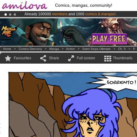
Comics, mangas, community!
Already 100000
members
and 1000
comics & mangas!
.
Premium membership from
3.95 euros
per month !
Get membership
Amilova
Kickstarter is now LIVE
!.
Home
>
Comics Directory
>
Manga
>
Action
>
Saint Seiya Ultimate
>
Ch. 5
>
P.
Favourites
Share
Full screen
Thumbnails
SORRENTO !