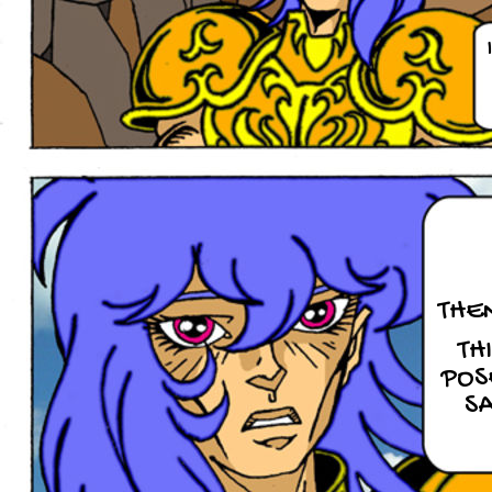
THE
TH
POS
SA