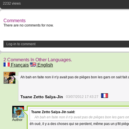
2232 views
Comments
There are no comments for now.
Log-in to comment
2 Comments In Other Languages.
Français
English
Ah bah en faite non il n'y avait pas de pièges bon les gars on sait fait
24
Tsane Zetto Saïya-Jin
03/07/2012 17:43:27
Tsane Zetto Saïya-Jin
said:
19
Ah bah en faite non il n'y avait pas de pièges bon les gars on
Author
éh oué, il y a des choses qui se perdent, même pas un p'tit piè