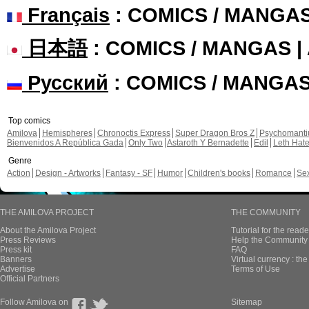
Français
: COMICS / MANGA
日本語
: COMICS / MANGAS 
Русский
: COMICS / MANGA
Top comics
Amilova
Hemispheres
Chronoctis Express
Super Dragon Bros Z
Psychomant
Bienvenidos A República Gada
Only Two
Astaroth Y Bernadette
Edil
Leth Hat
Genre
Action
Design - Artworks
Fantasy - SF
Humor
Children's books
Romance
Se
THE AMILOVA PROJECT
THE COMMUNITY
About the Amilova Project
Tutorial for the reade
Press Reviews
Help the Community 
Press kit
FAQ
Banners
Virtual currency : th
Advertise
Terms of Use
Official Partners
Follow Amilova on
Sitemap