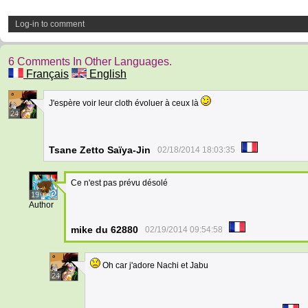
Log-in to comment
6 Comments In Other Languages.
Français
English
J'espère voir leur cloth évoluer à ceux là
24
Tsane Zetto Saïya-Jin
02/18/2014 18:03:35
Ce n'est pas prévu désolé
19
Author
mike du 62880
02/19/2014 09:54:58
Oh car j'adore Nachi et Jabu
24