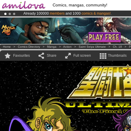
Comics, mangas, community!
Already 100000
members
and 1000
comics & mangas!
.
Amilova
Kickstarter is now LIVE
!.
Premium membership from
3.95 euros
per month !
Get membership
Home
>
Comics Directory
>
Manga
>
Action
>
Saint Seiya Ultimate
>
Ch. 18
>
P
Favourites
Share
Full screen
Thumbnails
.