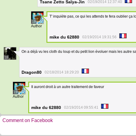
Tsane Zetto Saïya-Jin
02/19/2014 12:37:40
T' inquiète pas, ce qui les attends te fera oublier ça lo
19
Author
mike du 62880
02/19/2014 19:31:56
On a déjà vu les cloth du loup et du petit lion évoluer mais les autre 
19
Dragon80
02/18/2014 18:29:20
Il auront droit à un autre traitement de faveur
19
Author
mike du 62880
02/19/2014 09:55:41
Comment on Facebook