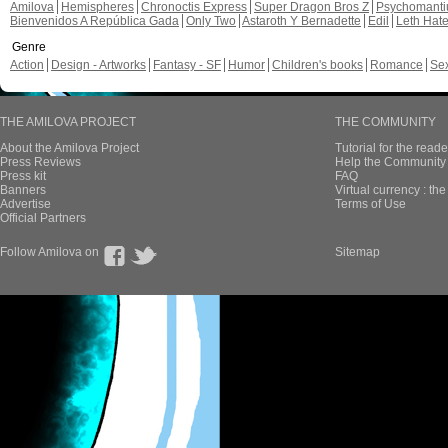
Amilova
Hemispheres
Chronoctis Express
Super Dragon Bros Z
Psychomant
Bienvenidos A República Gada
Only Two
Astaroth Y Bernadette
Edil
Leth Hat
Genre
Action
Design - Artworks
Fantasy - SF
Humor
Children's books
Romance
Se
THE AMILOVA PROJECT
THE COMMUNITY
About the Amilova Project
Tutorial for the reade
Press Reviews
Help the Community 
Press kit
FAQ
Banners
Virtual currency : th
Advertise
Terms of Use
Official Partners
Follow Amilova on
Sitemap