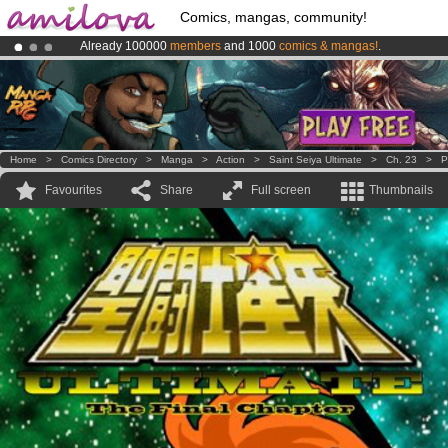
Comics, mangas, community!
Already 100000
members
and 1000
comics & mangas!
.
Premium membership from
3.95 euros
per month !
Get membership
Amilova
Kickstarter is now LIVE
!.
Home
>
Comics Directory
>
Manga
>
Action
>
Saint Seiya Ultimate
>
Ch. 23
>
P
Favourites
Share
Full screen
Thumbnails
.