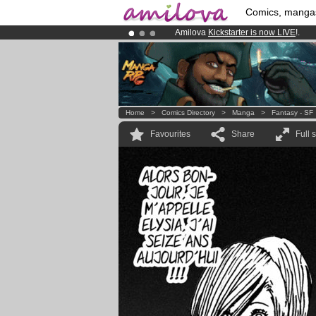
Comics, manga
Amilova
Kickstarter is now LIVE
!.
Premium membership from
3.95 eur
Already 100000
members
and 1000
Home
>
Comics Directory
>
Manga
>
Fantasy - SF
Favourites
Share
Full 