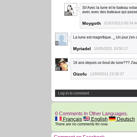
Si! Avec la lune et le bateau vola
avec avec des bateaux qui passen
24
Moygoth
01/07/2013 00:34:4
La lune est magnifique.
_
Un jour j'en 
4
Myriadel
10/05/2011 19:50:17
16 ans depuis ce bout de lune??? J'aur
29
Oizofu
12/09/2011 23:36:37
Log-in to comment
0 Comments In Other Languages.
Français
English
Deutsch
There are no comments for now.