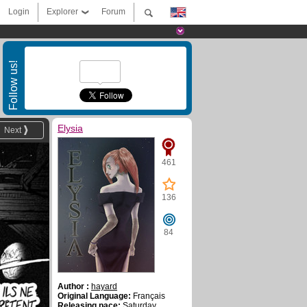
Login
Explorer
Forum
Follow us!
Elysia
Next
461
136
84
Author :
hayard
Original Language:
Français
Releasing pace:
Saturday