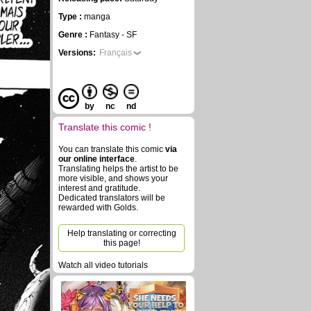
Type :
manga
Genre :
Fantasy - SF
Versions:
Français
by
nc
nd
Translate this comic !
You can translate this comic
via
our online interface
.
Translating helps the artist to be
more visible, and shows your
interest and gratitude.
Dedicated translators will be
rewarded with Golds.
Help translating or correcting
this page!
Watch all video tutorials