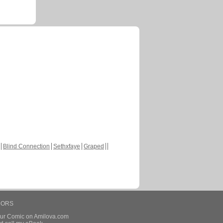
Blind Connection
Sethxfaye
Graped
HORS
our Comic on Amilova.com