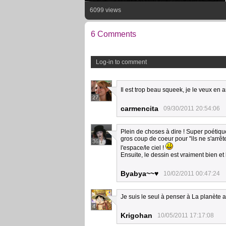
6099 views
6 Comments
Log-in to comment
Il est trop beau squeek, je le veux e
27
carmencita
09/30/2011 20:54:06
Plein de choses à dire ! Super poétique
gros coup de coeur pour "ils ne s'arrêten
36
l'espace/le ciel !
Ensuite, le dessin est vraiment bien et
Byabya~~♥
10/02/2011 00:47:24
Je suis le seul à penser à La planète a
4
Krigohan
10/05/2011 17:17:08