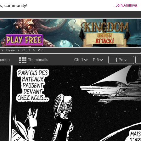
s, community!
Join Amilova
os
per month !
Get membership now
comics & mangas!
.
>
Elysia
>
Ch. 1
>
P. 6
screen
Thumbnails
Ch. 1
P. 6
Prev.