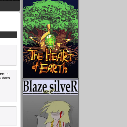
vec un
st dans