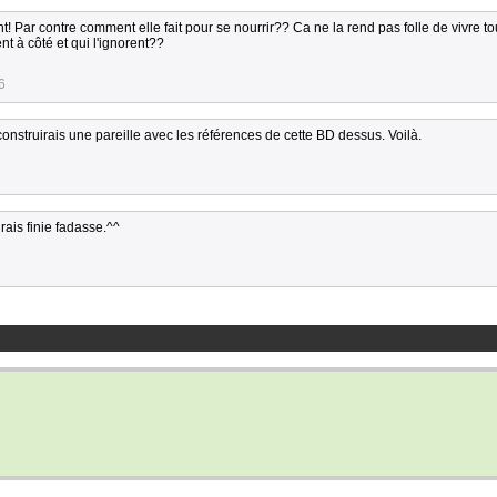
nt! Par contre comment elle fait pour se nourrir?? Ca ne la rend pas folle de vivre t
t à côté et qui l'ignorent??
6
construirais une pareille avec les références de cette BD dessus. Voilà.
ais finie fadasse.^^