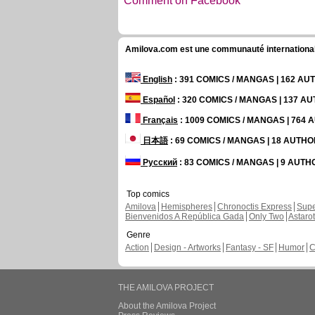
Comment on Facebook
Amilova.com est une communauté internationale 
English
: 391 COMICS / MANGAS | 162 A
Español
: 320 COMICS / MANGAS | 137 A
Français
: 1009 COMICS / MANGAS | 764
日本語
: 69 COMICS / MANGAS | 18 AUTH
Русский
: 83 COMICS / MANGAS | 9 AUT
Top comics
Amilova
Hemispheres
Chronoctis Express
Supe
Bienvenidos A República Gada
Only Two
Astaro
Genre
Action
Design - Artworks
Fantasy - SF
Humor
C
THE AMILOVA PROJECT
About the Amilova Project