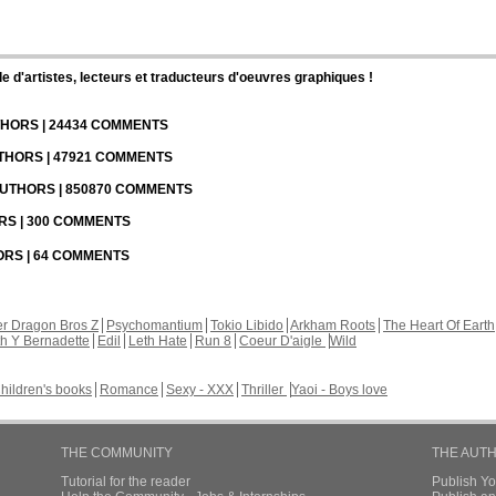
d'artistes, lecteurs et traducteurs d'oeuvres graphiques !
UTHORS | 24434 COMMENTS
UTHORS | 47921 COMMENTS
 AUTHORS | 850870 COMMENTS
ORS | 300 COMMENTS
HORS | 64 COMMENTS
r Dragon Bros Z
Psychomantium
Tokio Libido
Arkham Roots
The Heart Of Earth
th Y Bernadette
Edil
Leth Hate
Run 8
Coeur D'aigle
Wild
hildren's books
Romance
Sexy - XXX
Thriller
Yaoi - Boys love
THE COMMUNITY
THE AUT
Tutorial for the reader
Publish Y