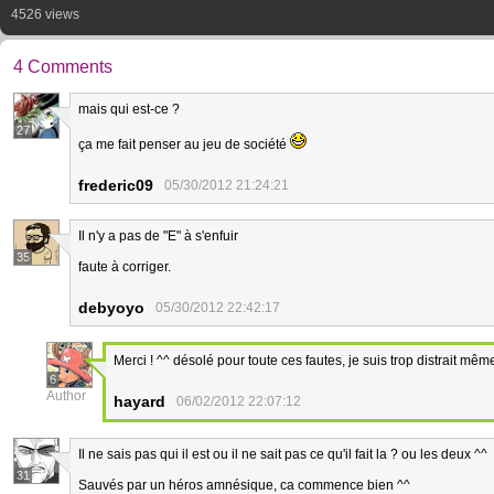
4526 views
4 Comments
mais qui est-ce ?
27
ça me fait penser au jeu de société
frederic09
05/30/2012 21:24:21
Il n'y a pas de "E" à s'enfuir
35
faute à corriger.
debyoyo
05/30/2012 22:42:17
Merci ! ^^ désolé pour toute ces fautes, je suis trop distrait mê
6
Author
hayard
06/02/2012 22:07:12
Il ne sais pas qui il est ou il ne sait pas ce qu'il fait la ? ou les deux ^^
31
Sauvés par un héros amnésique, ca commence bien ^^