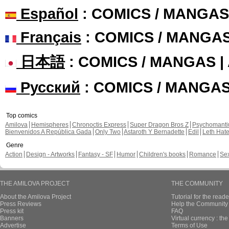
Español
: COMICS / MANGAS
Français
: COMICS / MANGA
日本語
: COMICS / MANGAS 
Русский
: COMICS / MANGA
Top comics
Amilova
Hemispheres
Chronoctis Express
Super Dragon Bros Z
Psychomant
Bienvenidos A República Gada
Only Two
Astaroth Y Bernadette
Edil
Leth Hat
Genre
Action
Design - Artworks
Fantasy - SF
Humor
Children's books
Romance
Se
THE AMILOVA PROJECT
THE COMMUNITY
About the Amilova Project
Tutorial for the reade
Press Reviews
Help the Community 
Press kit
FAQ
Banners
Virtual currency : th
Advertise
Terms of Use