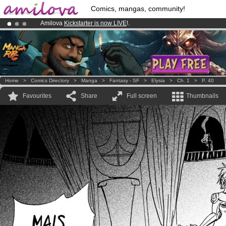
Comics, mangas, community!
Amilova
Kickstarter is now LIVE
!.
Premium membership from
3.95 euros
per month !
Get membership
Already 100000
members
and 1000
comics & mangas!
.
Home
>
Comics Directory
>
Manga
>
Fantasy - SF
>
Elysia
>
Ch. 1
>
P. 40
Favourites
Share
Full screen
Thumbnails