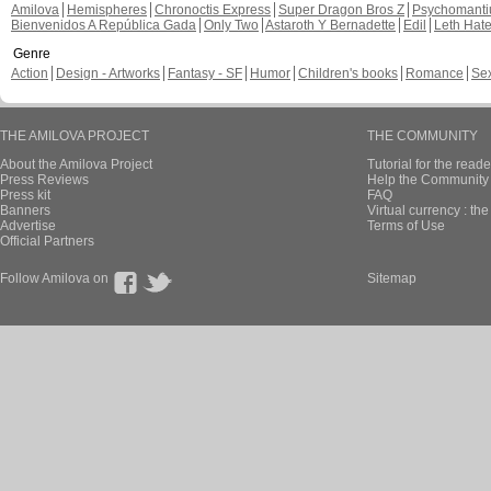
Amilova
Hemispheres
Chronoctis Express
Super Dragon Bros Z
Psychomant
Bienvenidos A República Gada
Only Two
Astaroth Y Bernadette
Edil
Leth Hat
Genre
Action
Design - Artworks
Fantasy - SF
Humor
Children's books
Romance
Se
THE AMILOVA PROJECT
THE COMMUNITY
About the Amilova Project
Tutorial for the reade
Press Reviews
Help the Community 
Press kit
FAQ
Banners
Virtual currency : th
Advertise
Terms of Use
Official Partners
Follow Amilova on
Sitemap