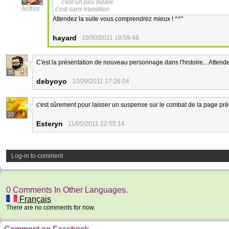
6
c'est un peu bizare
Author
c'est sans transition
Attendez la suite vous comprendrez mieux ! ^^''
hayard
10/30/2011 18:59:48
C'est la présentation de nouveau personnage dans l'histoire... Attend
35
debyoyo
10/29/2011 17:26:04
c'est sûrement pour laisser un suspense sur le combat de la page pr
33
Esteryn
11/05/2011 22:55:14
Log-in to comment
0 Comments In Other Languages.
Français
There are no comments for now.