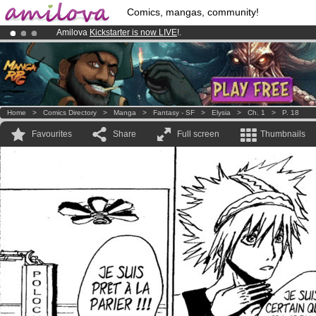
Comics, mangas, community!
Amilova
Kickstarter is now LIVE
!.
Premium membership from
3.95 euros
per month !
Get membership
Already 100000
members
and 1000
comics & mangas!
.
Home
>
Comics Directory
>
Manga
>
Fantasy - SF
>
Elysia
>
Ch. 1
>
P. 18
Favourites
Share
Full screen
Thumbnails