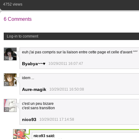
4752 views
6 Comments
Log-in to comment
euh j'ai pas compris sur la liaison entre cette page et celle d'avant ^^'
36
Byabya~~♥
10/29/2011 16:07:47
idem ...
28
Aure-magik
10/29/2011 16:50:08
c'est un peu bizare
c'est sans transition
28
nico93
10/29/2011 17:14:58
nico93
said: