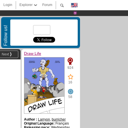
Login
Explorer
Forum
Follow us!
Draw Life
Next
924
16
58
Author :
Larryon
,
burricher
Original Language:
Français
Releasing pace:
Wednesday ,