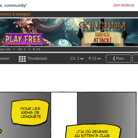
s, community!
Join Amilova
comics & mangas!
.
os
per month !
Get membership now
raw Life
>
Ch. 1
>
P. 21
screen
Thumbnails
Ch. 1
P. 21
Prev.