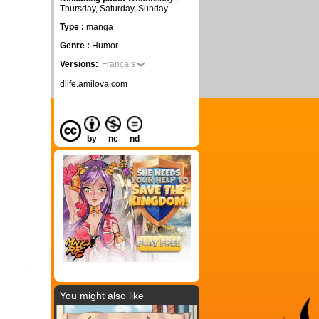
Thursday, Saturday, Sunday
Type :
manga
Genre :
Humor
Versions:
Français
dlife.amilova.com
by
nc
nd
You might also like