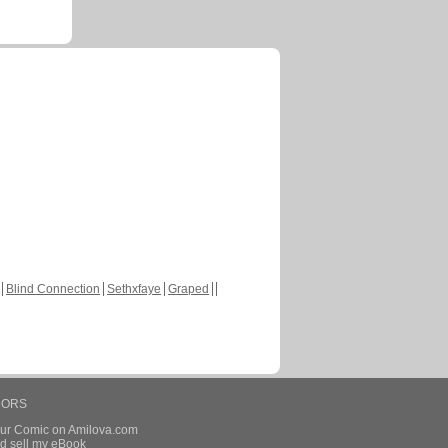
Blind Connection
Sethxfaye
Graped
HORS
our Comic on Amilova.com
d sell my eBook