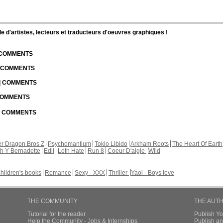
d'artistes, lecteurs et traducteurs d'oeuvres graphiques !
| COMMENTS
| COMMENTS
 | COMMENTS
 COMMENTS
 | COMMENTS
r Dragon Bros Z
Psychomantium
Tokio Libido
Arkham Roots
The Heart Of Earth
th Y Bernadette
Edil
Leth Hate
Run 8
Coeur D'aigle
Wild
hildren's books
Romance
Sexy - XXX
Thriller
Yaoi - Boys love
THE COMMUNITY
THE AUT
Tutorial for the reader
Publish Y
Help the Community - Jobs & Internships
Publish an