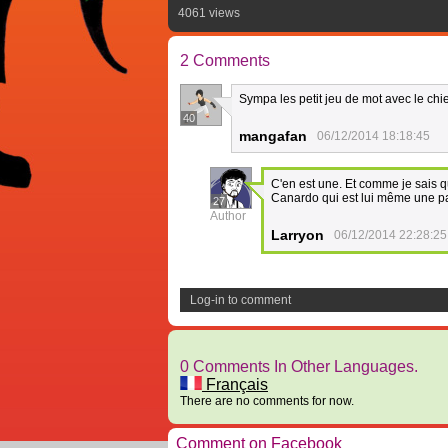
4061 views
2 Comments
Sympa les petit jeu de mot avec le chi
40
mangafan
06/12/2014 18:18:45
C'en est une. Et comme je sais qu
Canardo qui est lui même une p
27
Author
Larryon
06/12/2014 22:28:25
Log-in to comment
0 Comments In Other Languages.
Français
There are no comments for now.
Comment on Facebook