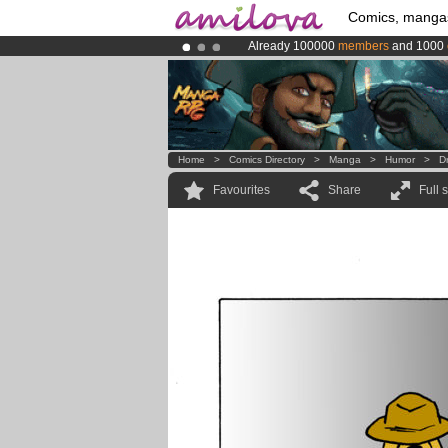
Comics, manga
Already 100000
members
and 1000
Amilova
Kickstarter is now LIVE
!.
Premium membership from
3.95 eur
Home
>
Comics Directory
>
Manga
>
Humor
>
D
Favourites
Share
Full 