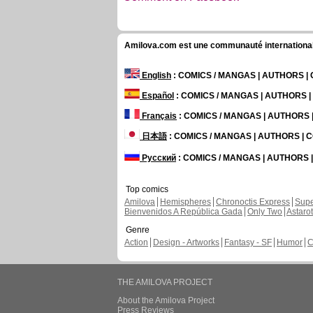
Amilova.com est une communauté internationale 
English
: COMICS / MANGAS | AUTHORS 
Español
: COMICS / MANGAS | AUTHORS 
Français
: COMICS / MANGAS | AUTHORS
日本語
: COMICS / MANGAS | AUTHORS |
Русский
: COMICS / MANGAS | AUTHORS
Top comics
Amilova
Hemispheres
Chronoctis Express
Supe
Bienvenidos A República Gada
Only Two
Astaro
Genre
Action
Design - Artworks
Fantasy - SF
Humor
C
THE AMILOVA PROJECT
About the Amilova Project
Press Reviews