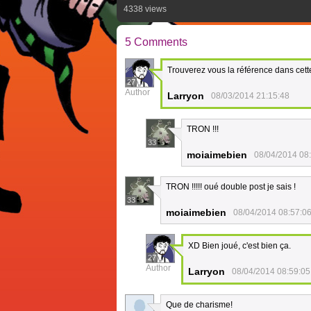
4338 views
5 Comments
Trouverez vous la référence dans cette 
27
Author
Larryon
08/03/2014 21:15:48
TRON !!!
33
moiaimebien
08/04/2014 08
TRON !!!!! oué double post je sais !
33
moiaimebien
08/04/2014 08:57:0
XD Bien joué, c'est bien ça.
27
Author
Larryon
08/04/2014 08:59:05
Que de charisme!