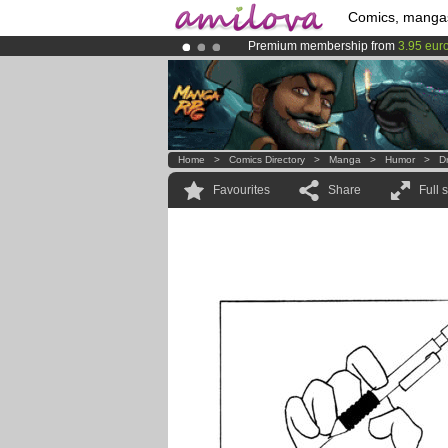
Comics, manga
Premium membership from
3.95 eur
Already 100000
members
and 1000
Amilova
Kickstarter is now LIVE
!.
Home
>
Comics Directory
>
Manga
>
Humor
>
D
Favourites
Share
Full 