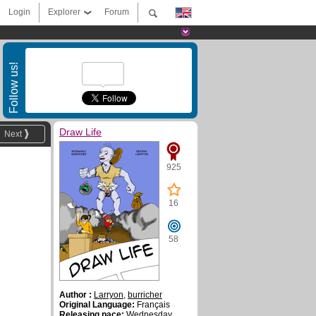
Login
Explorer
Forum
Follow us!
Draw Life
Next
925
16
58
Author :
Larryon
,
burricher
Original Language:
Français
Releasing pace:
Wednesday ,