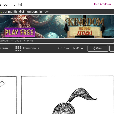
s, community!
Join Amilova
os
per month !
Get membership now
comics & mangas!
.
raw Life
>
Ch. 1
>
P. 41
screen
Thumbnails
Ch. 1
P. 41
Prev.