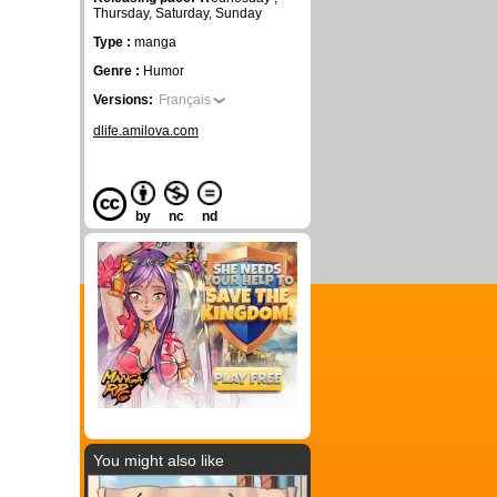
Thursday, Saturday, Sunday
Type :
manga
Genre :
Humor
Versions:
Français
dlife.amilova.com
by
nc
nd
You might also like