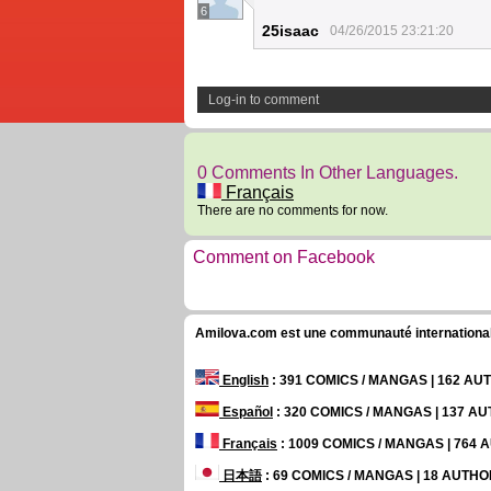
6
25isaac
04/26/2015 23:21:20
Log-in to comment
0 Comments In Other Languages.
Français
There are no comments for now.
Comment on Facebook
Amilova.com est une communauté internationale 
English
: 391 COMICS / MANGAS | 162 A
Español
: 320 COMICS / MANGAS | 137 A
Français
: 1009 COMICS / MANGAS | 764
日本語
: 69 COMICS / MANGAS | 18 AUTH