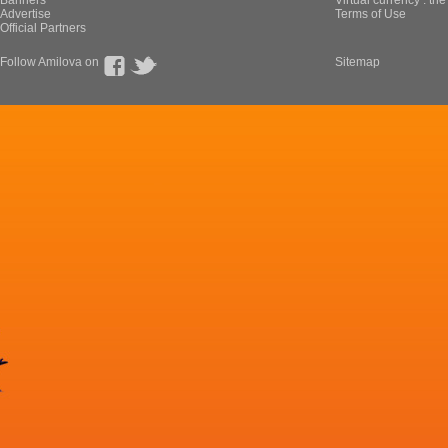
Banners
Virtual currency : th
Advertise
Terms of Use
Official Partners
Follow Amilova on
Sitemap