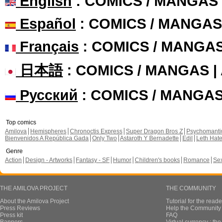
English
: COMICS / MANGAS
Español
: COMICS / MANGAS
Français
: COMICS / MANGA
日本語
: COMICS / MANGAS 
Русский
: COMICS / MANGA
Top comics
Amilova
Hemispheres
Chronoctis Express
Super Dragon Bros Z
Psychomant
Bienvenidos A República Gada
Only Two
Astaroth Y Bernadette
Edil
Leth Hat
Genre
Action
Design - Artworks
Fantasy - SF
Humor
Children's books
Romance
Se
THE AMILOVA PROJECT
THE COMMUNITY
About the Amilova Project
Tutorial for the reade
Press Reviews
Help the Community 
Press kit
FAQ