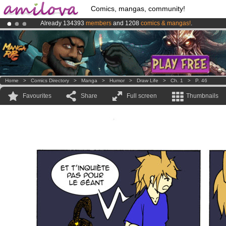
Comics, mangas, community!
Already 134393
members
and 1208
comics & mangas!
.
Premium membership from
3.95 euros
per month !
Get membership
Amilova
Kickstarter is now LIVE
!.
Home
>
Comics Directory
>
Manga
>
Humor
>
Draw Life
>
Ch. 1
>
P. 46
Favourites
Share
Full screen
Thumbnails