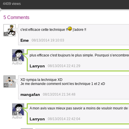
4409 views
5 Comments
c'est efficace cette technique !!
j'adore !!
23
Eme
08/13/2014 19:10:03
plus efficace c'est toujours le plus simple. Pourquoi s’encombr
27
Author
Larryon
08/13/2014 22:41:29
XD sympa la technique XD
Je me demande comment sont les technique 1 et 2 xD
40
mangafan
08/13/2014 21:34:48
A mon avis vaux mieux pas savoir a moins de vouloir mourir de 
27
Author
Larryon
08/13/2014 22:42:04