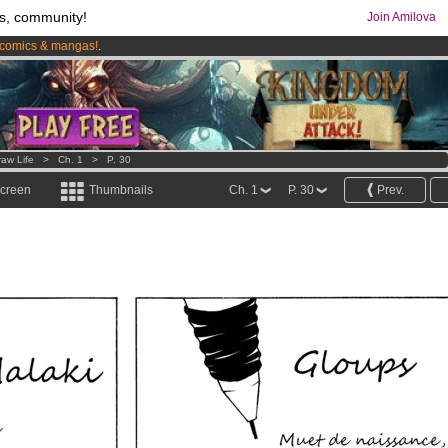
s, community!
Join Amilova
comics & mangas!
.
os
per month !
Get membership now
raw Life
>
Ch. 1
>
P. 30
screen
Thumbnails
Ch. 1
P. 30
Prev.