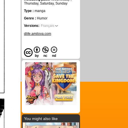
Thursday, Saturday, Sunday
Type :
manga
Genre :
Humor
Versions:
Français
dlife.amilova.com
by
nc
nd
You might also like