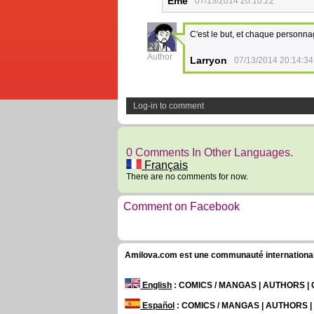
Eme
07/13/2014 20:10:22
C'est le but, et chaque personna
27
Author
Larryon
07/13/2014 20:14:34
Log-in to comment
0 Comments In Other Languages.
Français
There are no comments for now.
Comment on Facebook
Amilova.com est une communauté internationale 
English
: COMICS / MANGAS | AUTHORS 
Español
: COMICS / MANGAS | AUTHORS 