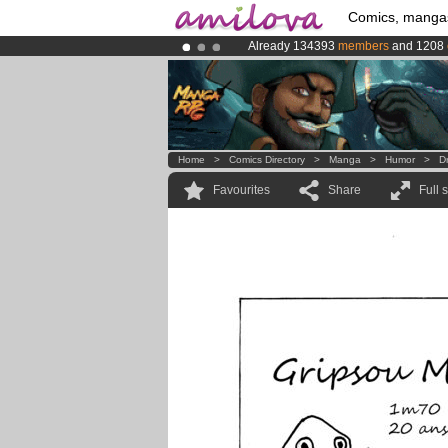
Comics, manga
Already 134393
members
and 1208
Premium membership from
3.95 eur
Amilova
Kickstarter is now LIVE
!.
Home
>
Comics Directory
>
Manga
>
Humor
>
D
Favourites
Share
Full 