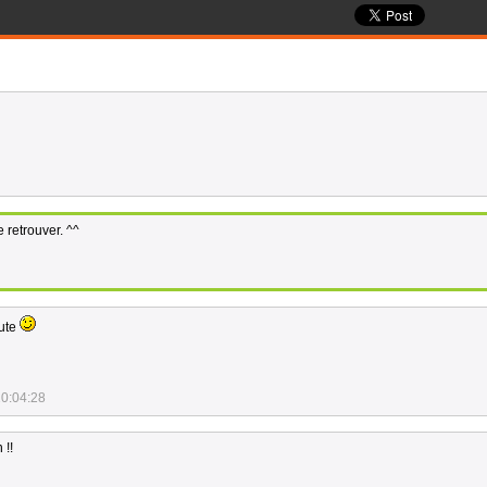
e retrouver. ^^
aute
20:04:28
 !!