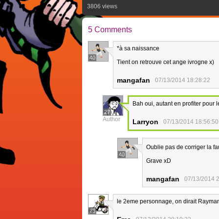
3806 views
5 Comments
*à sa naissance
40
Tient on retrouve cet ange ivrogne x)
mangafan
07/13/2014 18:28:22
Bah oui, autant en profiter pour l
27
Author
Larryon
07/13/2014 18:56:50
Oublie pas de corriger la f
40
Grave xD
mangafan
07/13/2014 
le 2eme personnage, on dirait Rayman
23