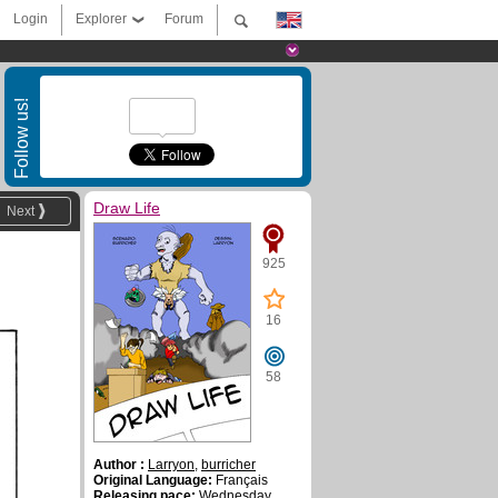
Login
Explorer
Forum
Follow us!
Draw Life
Next
925
16
58
Author :
Larryon
,
burricher
Original Language:
Français
Releasing pace:
Wednesday ,