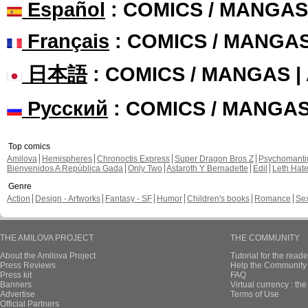
Español
: COMICS / MANGAS
Français
: COMICS / MANGA
日本語
: COMICS / MANGAS 
Русский
: COMICS / MANGA
Top comics
Amilova
Hemispheres
Chronoctis Express
Super Dragon Bros Z
Psychomant
Bienvenidos A República Gada
Only Two
Astaroth Y Bernadette
Edil
Leth Hat
Genre
Action
Design - Artworks
Fantasy - SF
Humor
Children's books
Romance
Se
THE AMILOVA PROJECT
THE COMMUNITY
About the Amilova Project
Tutorial for the reade
Press Reviews
Help the Community 
Press kit
FAQ
Banners
Virtual currency : th
Advertise
Terms of Use
Official Partners