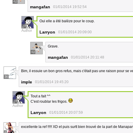
40
mangafan
01/01/2014 19:52:54
Oui elle a été balèze pour le coup.
27
Author
Larryon
01/01/2014 20:09:00
Grave.
40
mangafan
01/01/2014 20:11:48
Bim, il essuie un bon gros refus, mais c'était pas une raison pour se ve
36
imple
01/01/2014 19:45:20
Tout a fait ^^
27
C'est roublar les frigos.
Author
Larryon
01/01/2014 20:07:59
excellente la ref !!!!! XD et puis surtt bien trouvé de la part de Manapany 
6