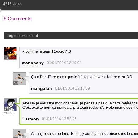
4316 views
9 Comments
Log-in to comment
R comme la team Rocket ? :3
42
manapany
01/01/2014 12:10:04
Ça a l'air d'être ça vu que le "r" s'envole vers d'autre cieu. XD
40
mangafan
01/01/2014 12:18:59
Alors là je vous tire mon chapeau, je pensais pas que cette référence
C'est exactement ça mangafan, la team rocket s'envole même des frig
27
Author
Larryon
01/01/2014 13:53:25
Ah ah, je suis trop forte. Enfin j'y aurai jamais pensé sans le c