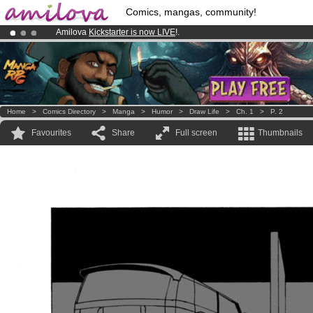
Comics, mangas, community!
Amilova
Kickstarter is now LIVE
!.
Already 134393
members
and 1208
comics & mangas!
.
Premium membership from
3.95 euros
per month !
Get membership
Home
>
Comics Directory
>
Manga
>
Humor
>
Draw Life
>
Ch. 1
>
P. 2
Favourites
Share
Full screen
Thumbnails