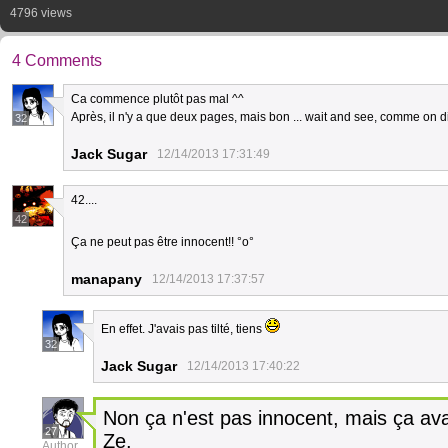
4796 views
4 Comments
Ca commence plutôt pas mal ^^
Après, il n'y a que deux pages, mais bon ... wait and see, comme on d
32
Jack Sugar
12/14/2013 17:31:49
42....
42
Ça ne peut pas être innocent!! °o°
manapany
12/14/2013 17:37:57
En effet. J'avais pas tilté, tiens
32
Jack Sugar
12/14/2013 17:40:22
Non ça n'est pas innocent, mais ça avait
27
Ze.
Author