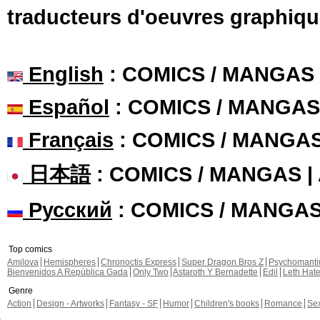
traducteurs d'oeuvres graphiqu
English
: COMICS / MANGAS
Español
: COMICS / MANGAS
Français
: COMICS / MANGA
日本語
: COMICS / MANGAS 
Русский
: COMICS / MANGA
Top comics
Amilova
Hemispheres
Chronoctis Express
Super Dragon Bros Z
Psychomant
Bienvenidos A República Gada
Only Two
Astaroth Y Bernadette
Edil
Leth Hat
Genre
Action
Design - Artworks
Fantasy - SF
Humor
Children's books
Romance
Se