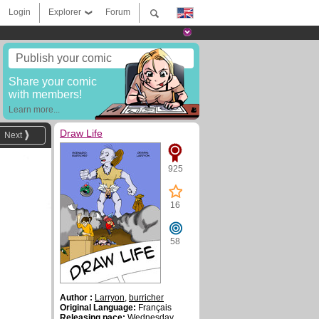
Login
Explorer
Forum
Publish your comic
Share your comic
with members!
Learn more...
Draw Life
Next
925
16
58
Author :
Larryon
,
burricher
Original Language:
Français
Releasing pace:
Wednesday ,