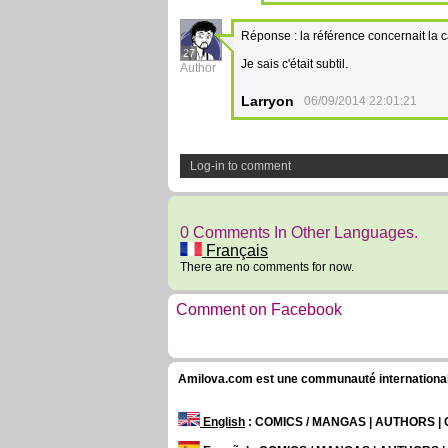
Réponse : la référence concernait la c
27
Je sais c'était subtil.
Author
Larryon
06/09/2014 22:01:21
Log-in to comment
0 Comments In Other Languages.
Français
There are no comments for now.
Comment on Facebook
Amilova.com est une communauté internationale 
English
: COMICS / MANGAS | AUTHORS 