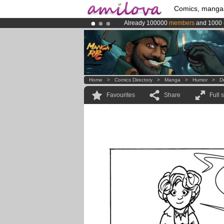
Comics, manga
Already 100000
members
and 1000
Premium membership from
3.95 eur
Amilova
Kickstarter is now LIVE
!.
Home
>
Comics Directory
>
Manga
>
Humor
>
D
Favourites
Share
Full 