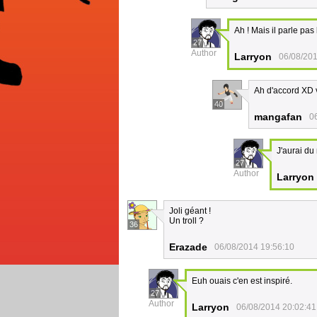
Ah ! Mais il parle pas 
27
Author
Larryon
06/08/201
Ah d'accord XD vu
40
mangafan
0
J'aurai du
27
Author
Larryon
Joli géant !
Un troll ?
36
Erazade
06/08/2014 19:56:10
Euh ouais c'en est inspiré.
27
Author
Larryon
06/08/2014 20:02:41