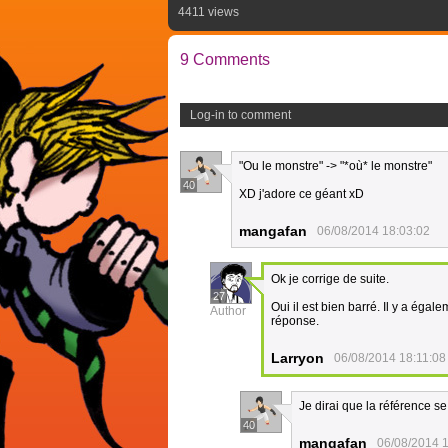
4411 views
9 Comments
Log-in to comment
"Ou le monstre" -> "*où* le monstre"
40
XD j'adore ce géant xD
mangafan
06/08/2014 18:03:02
Ok je corrige de suite.
27
Oui il est bien barré. Il y a ég
Author
réponse.
Larryon
06/08/2014 18:11:08
Je dirai que la référence s
40
mangafan
06/08/2014 