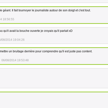
le géant. Il fait tournoyer le journaliste autour de son doigt et c'est tout.
4 18:56:55
 qu'il avait la bouche ouverte je croyais qu'il parlait xD
6/08/2014 19:04:26
 mettre un bruitage derrière pour comprendre qu'il est juste pas content.
06/08/2014 19:53:48