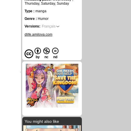
Thursday, Saturday, Sunday
Type :
manga
Genre :
Humor
Versions:
Français
dlife.amilova.com
by
nc
nd
You might also like