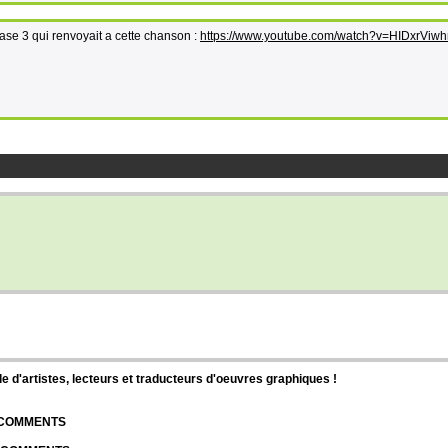
ase 3 qui renvoyait a cette chanson :
https://www.youtube.com/watch?v=HIDxrViwh
d'artistes, lecteurs et traducteurs d'oeuvres graphiques !
| COMMENTS