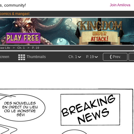
s, community!
Join Amilova
comics & mangas!
.
os
per month !
Get membership now
raw Life
>
Ch. 1
>
P. 19
screen
Thumbnails
Ch. 1
P. 19
Prev.