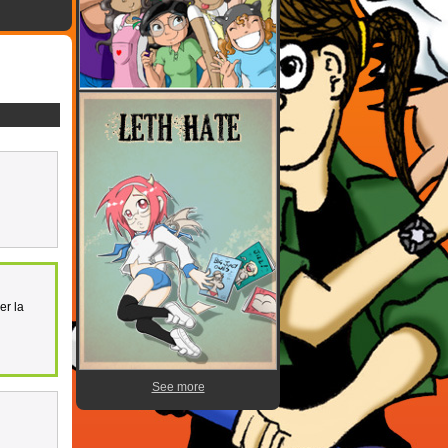
er la
See more