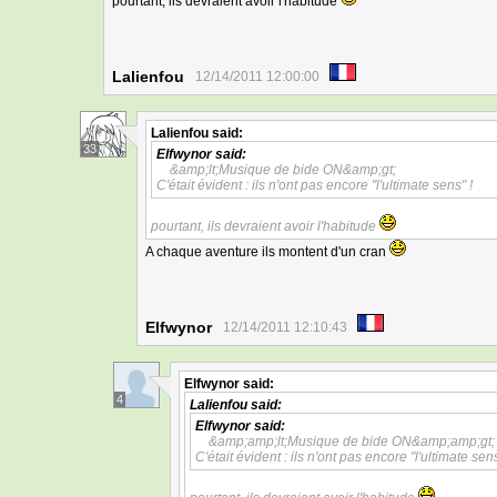
pourtant, ils devraient avoir l'habitude
Lalienfou
12/14/2011 12:00:00
Lalienfou
said:
33
Elfwynor
said:
&amp;lt;Musique de bide ON&amp;gt;
C'était évident : ils n'ont pas encore "l'ultimate sens" !
pourtant, ils devraient avoir l'habitude
A chaque aventure ils montent d'un cran
Elfwynor
12/14/2011 12:10:43
Elfwynor
said:
4
Lalienfou
said:
Elfwynor
said:
&amp;amp;lt;Musique de bide ON&amp;amp;gt;
C'était évident : ils n'ont pas encore "l'ultimate sens