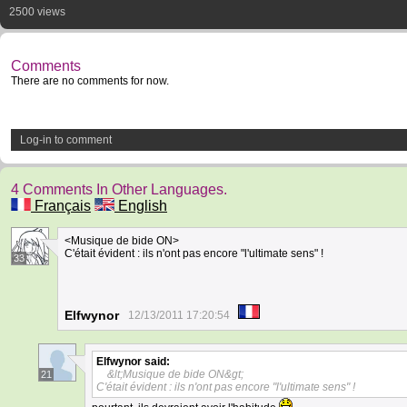
2500 views
Comments
There are no comments for now.
Log-in to comment
4 Comments In Other Languages.
Français
English
<Musique de bide ON>
C'était évident : ils n'ont pas encore "l'ultimate sens" !
33
Elfwynor
12/13/2011 17:20:54
Elfwynor
said:
&lt;Musique de bide ON&gt;
21
C'était évident : ils n'ont pas encore "l'ultimate sens" !