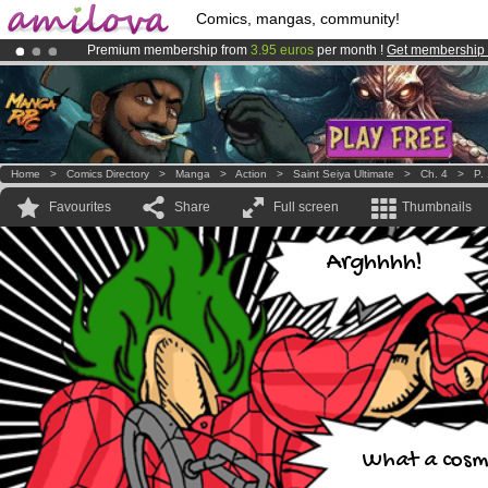
Comics, mangas, community!
Premium membership from
3.95 euros
per month !
Get membership
Already 100000
members
and 1000
comics & mangas!
.
Amilova
Kickstarter is now LIVE
!.
Home
>
Comics Directory
>
Manga
>
Action
>
Saint Seiya Ultimate
>
Ch. 4
>
P.
Favourites
Share
Full screen
Thumbnails
Arghhhh!
What a cosm