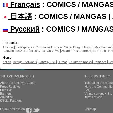
Français
: COMICS / MANGA
日本語
: COMICS / MANGAS 
Русский
: COMICS / MANGA
Top comics
Amilova
Hemispheres
Chronoctis Express
Super Dragon Bros Z
Psychomant
Bienvenidos A República Gada
Only Two
Astaroth Y Bernadette
Edil
Leth Hat
Genre
Action
Design - Artworks
Fantasy - SF
Humor
Children's books
Romance
Se
THE AMILOVA PROJECT
THE COMMUNITY
About the Amilova Project
Tutorial for the reade
Press Reviews
Help the Community 
Press kit
FAQ
Banners
Virtual currency : th
Advertise
Terms of Use
Official Partners
Follow Amilova on
Sitemap