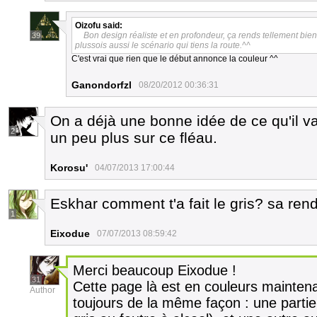
Oizofu
said:
Bon design réaliste et en profondeur, ça rends tellement bien
39
plussois aussi le scénario qui tiens la route.^^
C'est vrai que rien que le début annonce la couleur ^^
Ganondorfzl
08/20/2012 00:36:31
On a déjà une bonne idée de ce qu'il v
2
un peu plus sur ce fléau.
Korosu'
04/07/2013 17:00:44
Eskhar comment t'a fait le gris? sa re
1
Eixodue
07/07/2013 08:59:42
Merci beaucoup Eixodue !
31
Cette page là est en couleurs maintena
Author
toujours de la même façon : une partie 