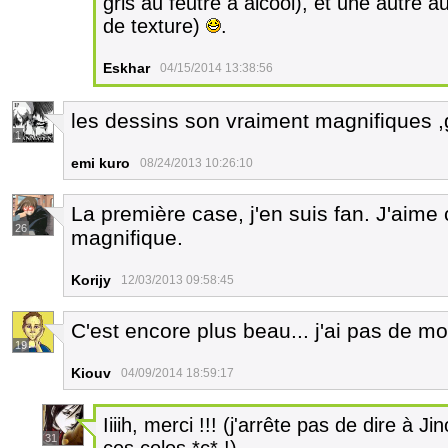
gris au feutre à alcool), et une autre a
de texture)
.
Eskhar
04/15/2014 13:38:56
les dessins son vraiment magnifiques ,
1
emi kuro
08/24/2013 10:26:10
La première case, j'en suis fan. J'aime
26
magnifique.
Korijy
12/03/2013 09:58:45
C'est encore plus beau... j'ai pas de mo
19
Kiouv
04/09/2014 18:59:17
Iiiih, merci !!! (j'arrête pas de dire à Ji
31