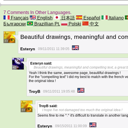
7 Comments In Other Languages.
Français
English
日本語
Español
Italiano
Български
Brazillian Pt.
Polski
中文
Beautiful drawings, meaningful and comp
33
Esteryn
09/11/2011 11:39:05
Esteryn
said:
Beautiful drawings, meaningful and compelling text, a great 
41
Yeah I think the same, awesome page, beautilful drawings !
For the "compelling text" I did my best to match with the french v
the original idea !
TroyB
09/11/2011 19:05:48
TroyB
said:
I hope I've not damaged too much the original idea !
33
Seems fine to me ^.^ it's difficult to translate in another la
Esteryn
09/15/2011 11:00:09