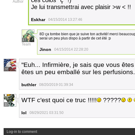
ces colos *ç* !)
Author
Je lui transmettrai avec plaisir >w < !!
Eskhar
04/15/2014 13:27:46
8D ça tombe bien que je suive ton activité! merci beauc
serai un peu plus dispo à partir de cet été :p
17
Team
Jinon
04/15/2014 22:28:20
"Euh... Infirmière, je sais que vous ête
38
êtes un peu emballé sur les perfusions
buthler
08/20/2019 01:39:34
WTF c'est quoi ce truc !!!!!
?????
18
Iol
08/29/2021 03:31:50
Log-in to comment