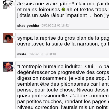
Je suis une vraie gâtée!! clair moi j'ai
22
et mains foireuses
ah et textes trops 
j'étais un sale râleur impatient ... bon j
shao-yoshita
09/02/2011 02:18:42
sympa la reprise du gros plan de la pag
18
ouvre..avec la suite de la narration, ça f
mista
09/20/2011 13:10:18
"L'entropie humaine induite". Oui... A par
31
dégénérescence progressive des corps 
digestion notamment, je vois pas trop. E
semblent être des pléonasmes car l'entr
pense, pour toute chose. Niveau dessin
quasi-professionnelle. J'adore comment
par petites touches, rendant les page
Niveau correction, j'aurais mis un point 