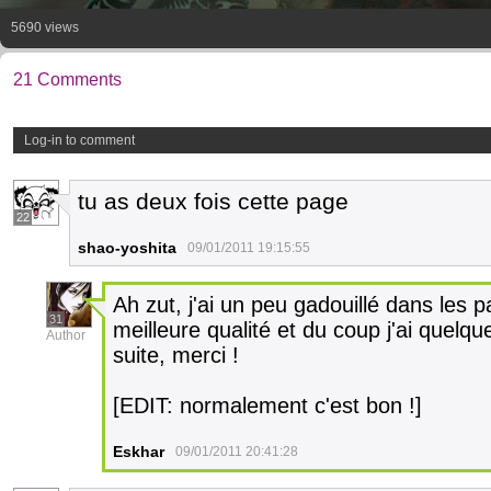
5690 views
21 Comments
Log-in to comment
tu as deux fois cette page
22
shao-yoshita
09/01/2011 19:15:55
Ah zut, j'ai un peu gadouillé dans les 
31
meilleure qualité et du coup j'ai quelqu
Author
suite, merci !
[EDIT: normalement c'est bon !]
Eskhar
09/01/2011 20:41:28