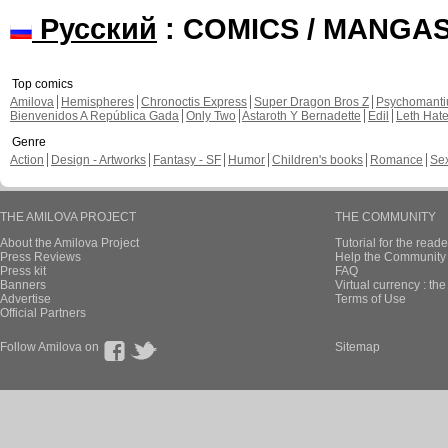
Русский
: COMICS / MANGA
Top comics
Amilova
Hemispheres
Chronoctis Express
Super Dragon Bros Z
Psychomant
Bienvenidos A República Gada
Only Two
Astaroth Y Bernadette
Edil
Leth Hat
Genre
Action
Design - Artworks
Fantasy - SF
Humor
Children's books
Romance
Se
THE AMILOVA PROJECT
THE COMMUNITY
About the Amilova Project
Tutorial for the reade
Press Reviews
Help the Community 
Press kit
FAQ
Banners
Virtual currency : th
Advertise
Terms of Use
Official Partners
Follow Amilova on
Sitemap