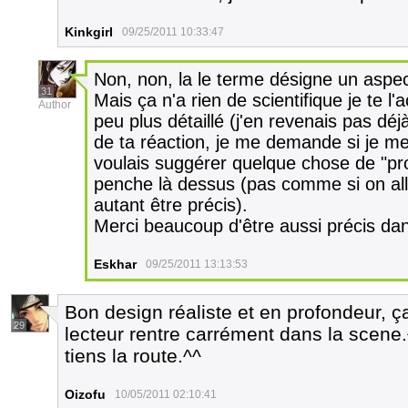
Kinkgirl
09/25/2011 10:33:47
Non, non, la le terme désigne un aspec
31
Mais ça n'a rien de scientifique je te l'
Author
peu plus détaillé (j'en revenais pas dé
de ta réaction, je me demande si je me 
voulais suggérer quelque chose de "pro
penche là dessus (pas comme si on all
autant être précis).
Merci beaucoup d'être aussi précis da
Eskhar
09/25/2011 13:13:53
Bon design réaliste et en profondeur, ç
29
lecteur rentre carrément dans la scene.
tiens la route.^^
Oizofu
10/05/2011 02:10:41