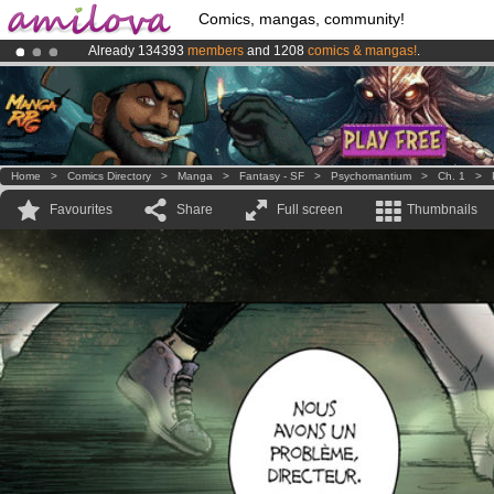
Comics, mangas, community!
Already 134393
members
and 1208
comics & mangas!
.
Amilova
Kickstarter is now LIVE
!.
Premium membership from
3.95 euros
per month !
Get membership
Home
>
Comics Directory
>
Manga
>
Fantasy - SF
>
Psychomantium
>
Ch. 1
>
Favourites
Share
Full screen
Thumbnails