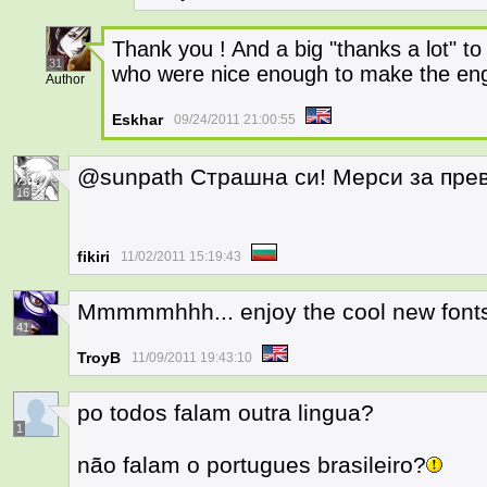
Thank you ! And a big "thanks a lot" t
31
who were nice enough to make the engli
Author
Eskhar
09/24/2011 21:00:55
@sunpath Страшна си! Мерси за прев
16
fikiri
11/02/2011 15:19:43
Mmmmmhhh... enjoy the cool new fon
41
TroyB
11/09/2011 19:43:10
po todos falam outra lingua?
1
não falam o portugues brasileiro?