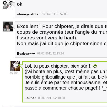
ok
22
shao-yoshita
09/01/2011 19:57:03
Excellent ! Pour chipoter, je dirais que 
36
coups de crayonnés (sur l'angle du mur
fissures vont vers le haut).
Non mais j'ai dit que je chipoter sinon c
Byabya~~♥
09/01/2011 22:13:24
Lol, tu peux chipoter, bien sûr !!
31
(j'ai honte en plus, c'est même pas un
Author
horrible gribouillage que j'ai fait au bi
Je suis émue par ton enthousiasme, et
passé à commenter chaque page!!! *_* 
Eskhar
09/02/2011 02:10:08