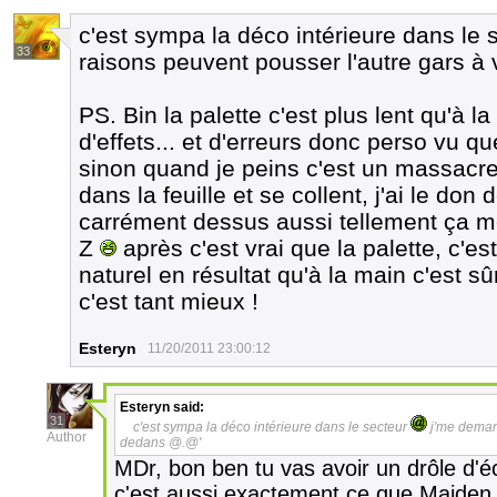
c'est sympa la déco intérieure dans le
33
raisons peuvent pousser l'autre gars à
PS. Bin la palette c'est plus lent qu'à 
d'effets... et d'erreurs donc perso vu que
sinon quand je peins c'est un massacre
dans la feuille et se collent, j'ai le don
carrément dessus aussi tellement ça me
Z
après c'est vrai que la palette, c'es
naturel en résultat qu'à la main c'est sû
c'est tant mieux !
Esteryn
11/20/2011 23:00:12
Esteryn
said:
31
c'est sympa la déco intérieure dans le secteur
j'me demand
Author
dedans @.@'
MDr, bon ben tu vas avoir un drôle d'é
c'est aussi exactement ce que Maiden