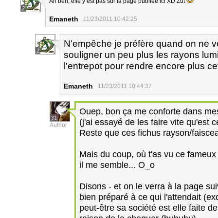
Ah ben, elle y est pas sur la page publiée ici XD Zut
2
Emaneth
11/23/2011 10:42:25
N'empêche je préfère quand on ne vo
2
souligner un peu plus les rayons lumi
l'entrepot pour rendre encore plus ce
Emaneth
11/23/2011 10:44:37
Ouep, bon ça me conforte dans me
31
(j'ai essayé de les faire vite qu'est 
Author
Reste que ces fichus rayson/faiscea
Mais du coup, où t'as vu ce fameux d
il me semble... O_o
Disons - et on le verra à la page s
bien préparé à ce qui l'attendait (exc
peut-être sa société est elle faite d