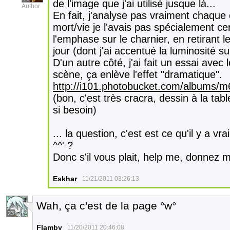
de l'image que j'ai utilisé jusque là...
Author
En fait, j'analyse pas vraiment chaque 
mort/vie je l'avais pas spécialement cer
l'emphase sur le charnier, en retirant 
jour (dont j'ai accentué la luminosité su
D'un autre côté, j'ai fait un essai avec
scène, ça enlève l'effet "dramatique".
http://i101.photobucket.com/albums/m6
(bon, c'est très cracra, dessin à la table
si besoin)
... la question, c'est est ce qu'il y a 
^^' ?
Donc s'il vous plait, help me, donnez m
Eskhar
11/21/2011 03:26:13
Wah, ça c'est de la page °w°
23
Flamby
11/20/2011 20:46:08