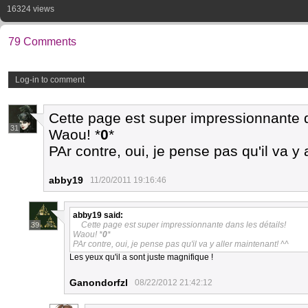
16324 views
79 Comments
Log-in to comment
Cette page est super impressionnante d
31
Waou! *
0
*
PAr contre, oui, je pense pas qu'il va y 
abby19
11/20/2011 19:16:46
abby19
said:
Cette page est super impressionnante dans les détails!
39
Waou! *
0
*
PAr contre, oui, je pense pas qu'il va y aller maintenant! ^^
Les yeux qu'il a sont juste magnifique !
Ganondorfzl
08/22/2012 21:42:12