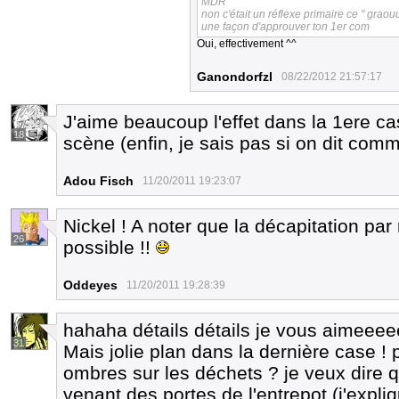
MDR
non c'était un réflexe primaire ce " graouu
une façon d'approuver ton 1er com
Oui, effectivement ^^
Ganondorfzl
08/22/2012 21:57:17
J'aime beaucoup l'effet dans la 1ere ca
18
scène (enfin, je sais pas si on dit comm
Adou Fisch
11/20/2011 19:23:07
Nickel ! A noter que la décapitation par
26
possible !!
Oddeyes
11/20/2011 19:28:39
hahaha détails détails je vous aimeee
31
Mais jolie plan dans la dernière case !
ombres sur les déchets ? je veux dire q
venant des portes de l'entrepot (j'expl