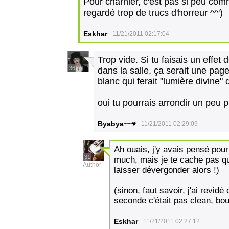
Pour charnier, c'est pas si peu co
regardé trop de trucs d'horreur ^^')
Eskhar
11/21/2011 02:17:04
Trop vide. Si tu faisais un effet
36
dans la salle, ça serait une pag
blanc qui ferait "lumière divine"
oui tu pourrais arrondir un peu p
Byabya~~♥
11/21/2011 02:29:09
Ah ouais, j'y avais pensé pour
31
much, mais je te cache pas qu
Author
laisser dévergonder alors !)
(sinon, faut savoir, j'ai revid
seconde c'était pas clean, bou
Eskhar
11/21/2011 02:27:12