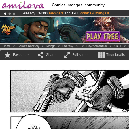
Comics, mangas, community!
Already 134393
members
and 1208
comics & mangas!
.
Premium membership from
3.95 euros
per month !
Get membership
Amilova
Kickstarter is now LIVE
!.
Home
>
Comics Directory
>
Manga
>
Fantasy - SF
>
Psychomantium
>
Ch. 1
>
Favourites
Share
Full screen
Thumbnails