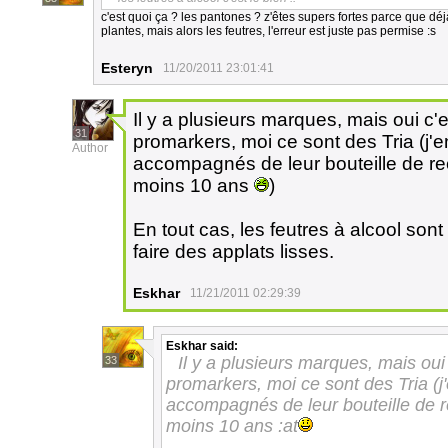
c'est quoi ça ? les pantones ? z'êtes supers fortes parce que déjà 
plantes, mais alors les feutres, l'erreur est juste pas permise :s
Esteryn
11/20/2011 23:01:41
Il y a plusieurs marques, mais oui c'
31
promarkers, moi ce sont des Tria (j'e
Author
accompagnés de leur bouteille de re
moins 10 ans
)
En tout cas, les feutres à alcool sont
faire des applats lisses.
Eskhar
11/21/2011 02:29:39
Eskhar
said:
Il y a plusieurs marques, mais oui
33
promarkers, moi ce sont des Tria (j'
accompagnés de leur bouteille de r
moins 10 ans :at