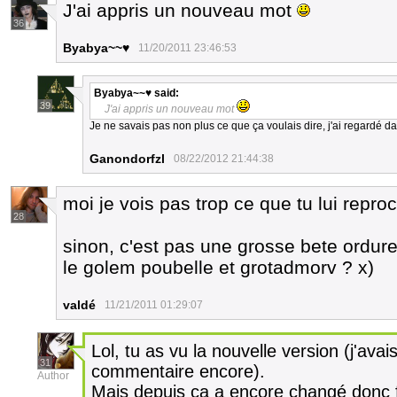
J'ai appris un nouveau mot
36
Byabya~~♥
11/20/2011 23:46:53
Byabya~~♥
said:
39
J'ai appris un nouveau mot
Je ne savais pas non plus ce que ça voulais dire, j'ai regardé da
Ganondorfzl
08/22/2012 21:44:38
moi je vois pas trop ce que tu lui repr
28
sinon, c'est pas une grosse bete ordure
le golem poubelle et grotadmorv ? x)
valdé
11/21/2011 01:29:07
Lol, tu as vu la nouvelle version (j'ava
31
commentaire encore).
Author
Mais depuis ça a encore changé donc fin