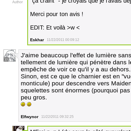
"ça craint" - je croyais que je l'avais déjà
Author
Merci pour ton avis !
EDIT: Et voilà >w <
Eskhar
11/22/2011 00:09:12
J'aime beaucoup l'effet de lumière sans 
33
tellement de lumière qui pénètre dans l
empêche de voir ce qu'il y a au dehors.
Sinon, est ce que le charnier est en "v
monticule) pour descendre vers Maiden 
squelettes sont énormes (pourquoi pas d'
peu gros.
Elfwynor
11/22/2011 09:32:25