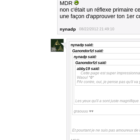
MDR
non c'était un réflexe primaire c
une façon d'approuver ton 1er
nynadp
08/22/2012 21:49:10
nynadp
said:
39
Ganondorfzl
said:
nynadp
said:
Ganondorfzl
said:
abby19
said:
Cette page est super impressionnan
Waou! *
0
*
PAr contre, oui, je pense pas qu'il va 
Les yeux qu'il a sont juste magnifique 
graouuu ♥♥
Et pourtant je ne suis pas amoureux de 