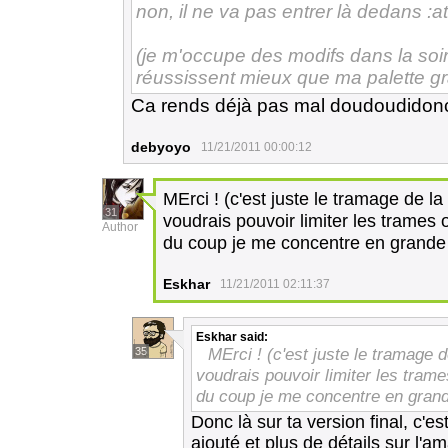
non, il ne va pas entrer là dedans :at
(je m'occupe des modifs dans la soiré
réussissent mieux que ma palette gr
Ca rends déjà pas mal doudoudidon
debyoyo
11/21/2011 00:00:12
MErci ! (c'est juste le tramage de la
31
voudrais pouvoir limiter les trames
Author
du coup je me concentre en grande 
Eskhar
11/21/2011 02:11:37
Eskhar
said:
MErci ! (c'est juste le tramage d
35
voudrais pouvoir limiter les tram
du coup je me concentre en grande
Donc là sur ta version final, c'es
ajouté et plus de détails sur l'