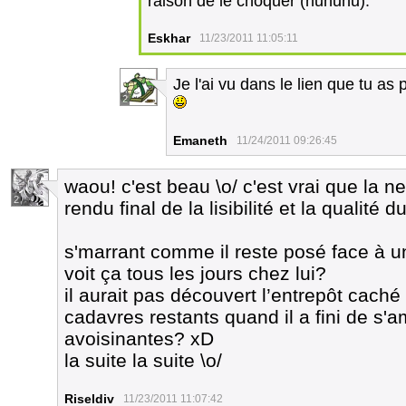
raison de le choquer (huhuhu).
Eskhar
11/23/2011 11:05:11
Je l'ai vu dans le lien que tu a
2
Emaneth
11/24/2011 09:26:45
waou! c'est beau \o/ c'est vrai que la n
2
rendu final de la lisibilité et la qualité 
s'marrant comme il reste posé face à 
voit ça tous les jours chez lui?
il aurait pas découvert l’entrepôt cach
cadavres restants quand il a fini de s'
avoisinantes? xD
la suite la suite \o/
Riseldiv
11/23/2011 11:07:42