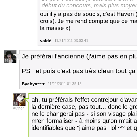
début du concours, mais plus moyen
oui il y a pas de soucis, c'est Haven
crois). Je me rend compte que ce m
la masse x)
valdé
11/21/2011 03:03:41
Je préférai l'ancienne (j'aime pas en pl
36
PS : et puis c'est pas très clean tout ça
Byabya~~♥
11/21/2011 01:35:18
ah, tu préférais l'effet contrejour d'a
31
la dernière case, pas tout... donc le gr
Author
ne le changerai pas - si son visage pla
m'en formaliser - à moins qu'on m'ait 
identifiables que "j'aime pas" lol ^^' et