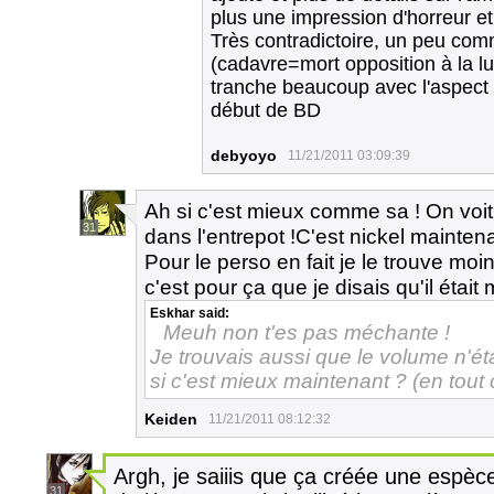
plus une impression d'horreur et
Très contradictoire, un peu comm
(cadavre=mort opposition à la lu
tranche beaucoup avec l'aspect
début de BD
debyoyo
11/21/2011 03:09:39
Ah si c'est mieux comme sa ! On voit 
31
dans l'entrepot !C'est nickel maintena
Pour le perso en fait je le trouve mo
c'est pour ça que je disais qu'il éta
Eskhar
said:
Meuh non t'es pas méchante !
Je trouvais aussi que le volume n'éta
si c'est mieux maintenant ? (en tou
Keiden
11/21/2011 08:12:32
Argh, je saiiis que ça créée une espèc
31