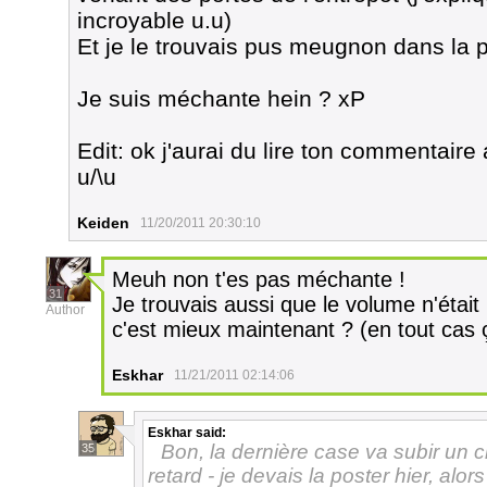
incroyable u.u)
Et je le trouvais pus meugnon dans la 
Je suis méchante hein ? xP
Edit: ok j'aurai du lire ton commentaire
u/\u
Keiden
11/20/2011 20:30:10
Meuh non t'es pas méchante !
31
Je trouvais aussi que le volume n'était 
Author
c'est mieux maintenant ? (en tout cas
Eskhar
11/21/2011 02:14:06
Eskhar
said:
Bon, la dernière case va subir un ch'
35
retard - je devais la poster hier, alo