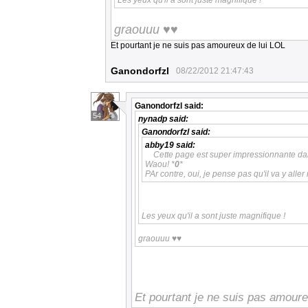
Les yeux qu'il a sont juste magnifique !
graouuu ♥♥
Et pourtant je ne suis pas amoureux de lui LOL
Ganondorfzl
08/22/2012 21:47:43
Ganondorfzl
said:
54
nynadp
said:
Ganondorfzl
said:
abby19
said:
Cette page est super impressionnante dan
Waou! *
0
*
PAr contre, oui, je pense pas qu'il va y aller
Les yeux qu'il a sont juste magnifique !
graouuu ♥♥
Et pourtant je ne suis pas amoure