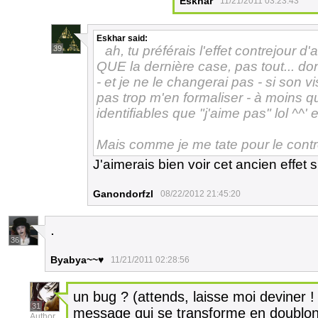
Eskhar
11/21/2011 03:23:43
Eskhar
said:
ah, tu préférais l'effet contrejour 
39
QUE la dernière case, pas tout... don
- et je ne le changerai pas - si son v
pas trop m'en formaliser - à moins q
identifiables que "j'aime pas" lol ^^'
Mais comme je me tate pour le contre 
J'aimerais bien voir cet ancien effet 
Ganondorfzl
08/22/2012 21:45:20
.
36
Byabya~~♥
11/21/2011 02:28:56
un bug ? (attends, laisse moi deviner ! ..
31
message qui se transforme en doublon
Author