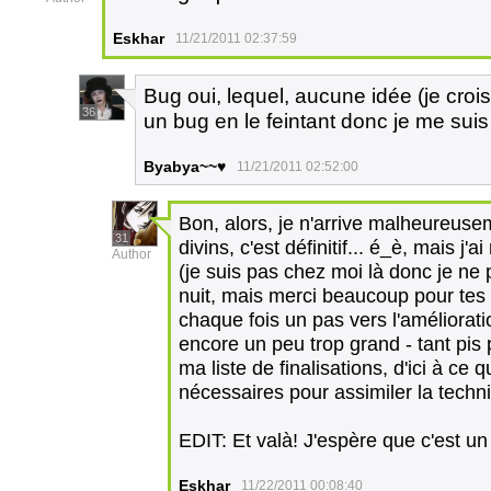
Eskhar
11/21/2011 02:37:59
Bug oui, lequel, aucune idée (je croi
36
un bug en le feintant donc je me sui
Byabya~~♥
11/21/2011 02:52:00
Bon, alors, je n'arrive malheureuse
31
divins, c'est définitif... é_è, mais j'a
Author
(je suis pas chez moi là donc je ne 
nuit, mais merci beaucoup pour tes 
chaque fois un pas vers l'améliorati
encore un peu trop grand - tant pis 
ma liste de finalisations, d'ici à ce
nécessaires pour assimiler la tech
EDIT: Et valà! J'espère que c'est 
Eskhar
11/22/2011 00:08:40