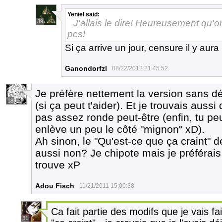
Yeniel
said:
J'allais le dire! Heureusement qu'
39
pcs!
Si ça arrive un jour, censure il y aur
Ganondorfzl
08/22/2012 21:45:52
Je préfère nettement la version sans dé
18
(si ça peut t'aider). Et je trouvais aussi
pas assez ronde peut-être (enfin, tu p
enlève un peu le côté "mignon" xD).
Ah sinon, le "Qu'est-ce que ça craint" de
aussi non? Je chipote mais je préférais 
trouve xP
Adou Fisch
11/21/2011 15:00:38
Ca fait partie des modifs que je vais fai
31