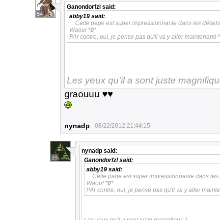
Ganondorfzl
said:
54
abby19
said:
Cette page est super impressionnante dans les détails
Waou! *
0
*
PAr contre, oui, je pense pas qu'il va y aller maintenant! 
Les yeux qu'il a sont juste magnifiqu
graouuu ♥♥
nynadp
08/22/2012 21:44:15
nynadp
said:
39
Ganondorfzl
said:
abby19
said:
Cette page est super impressionnante dans les d
Waou! *
0
*
PAr contre, oui, je pense pas qu'il va y aller maint