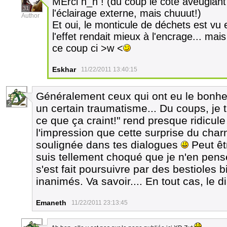
MErci n_n ! (du coup le côté aveuglan
31
l'éclairage externe, mais chuuut!)
Author
Et oui, le monticule de déchets est v
l'effet rendait mieux à l'encrage... ma
ce coup ci >w <
Eskhar
11/22/2011 13:40:15
Généralement ceux qui ont eu le bonheu
2
un certain traumatisme... Du coups, je t
ce que ça craint!" rend presque ridicule l
l'impression que cette surprise du char
soulignée dans tes dialogues
Peut êtr
suis tellement choqué que je n'en pense
s'est fait poursuivre par des bestioles 
inanimés. Va savoir.... En tout cas, le
Emaneth
11/22/2011 23:13:45