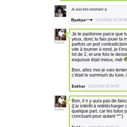
Je suis très exichiant :p
36
Byabya~~♥
11/21/2011 02:29:29
Je te pardonne parce que tu
31
yeux, donc tu fais jouer ta m
Author
parfois un poil contradictoir
vite à tourner à rond, je t'
lot de 2, et une fois le dess
esquisse était mieux, mdr
Bon, allez moi je vais tente
c'était le summum du luxe, il
Eskhar
11/21/2011 02:34:02
Bon, il n y aura pas de fai
31
(j'ai intérêt à retélécharger
Author
quelque part, car les tutos 
concluant pour autant ^^')