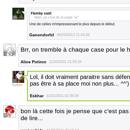
Flamby
said:
Wah, ça c'est de la page °w°
39
Une de celles m'impressionant le plus depuis le début.
Ganondorfzl
08/22/2012 21:43:20
Brr, on tremble à chaque case pour le h
8
Aline Potiron
11/20/2011 21:55:20
Lol, il doit vraiment paraitre sans déf
31
pas être à sa place moi non plus... ^^')
Author
Eskhar
11/21/2011 02:36:29
bon là cette fois je pense que c'est pa
8
de lire...