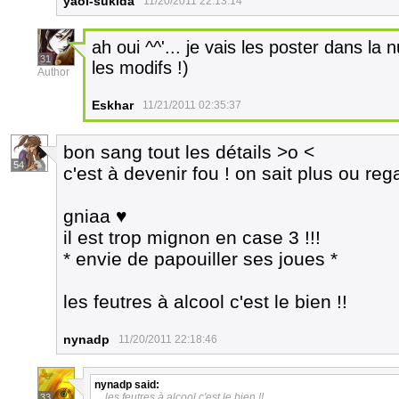
yaoi-sukida
11/20/2011 22:13:14
ah oui ^^'... je vais les poster dans la n
31
les modifs !)
Author
Eskhar
11/21/2011 02:35:37
bon sang tout les détails >o <
54
c'est à devenir fou ! on sait plus ou reg
gniaa ♥
il est trop mignon en case 3 !!!
* envie de papouiller ses joues *
les feutres à alcool c'est le bien !!
nynadp
11/20/2011 22:18:46
nynadp
said:
les feutres à alcool c'est le bien !!
33