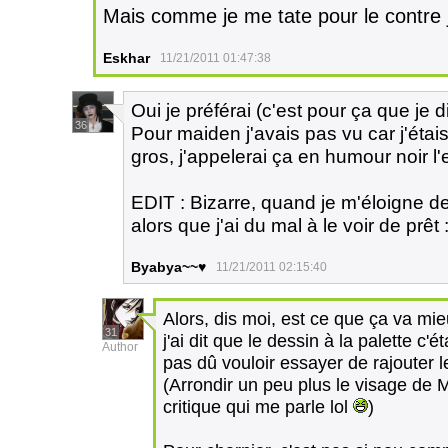
Mais comme je me tate pour le contre j
Eskhar
11/21/2011 01:47:38
Oui je préférai (c'est pour ça que je d
36
Pour maiden j'avais pas vu car j'étai
gros, j'appelerai ça en humour noir l'
EDIT : Bizarre, quand je m'éloigne de
alors que j'ai du mal à le voir de prêt 
Byabya~~♥
11/21/2011 02:15:40
Alors, dis moi, est ce que ça va mi
31
j'ai dit que le dessin à la palette c'
Author
pas dû vouloir essayer de rajouter 
(Arrondir un peu plus le visage de M
critique qui me parle lol
)