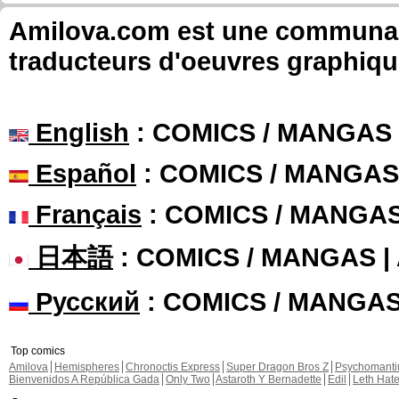
Amilova.com est une communauté
traducteurs d'oeuvres graphiqu
English
: COMICS / MANGAS
Español
: COMICS / MANGAS
Français
: COMICS / MANGA
日本語
: COMICS / MANGAS 
Русский
: COMICS / MANGA
Top comics
Amilova
Hemispheres
Chronoctis Express
Super Dragon Bros Z
Psychomant
Bienvenidos A República Gada
Only Two
Astaroth Y Bernadette
Edil
Leth Hat