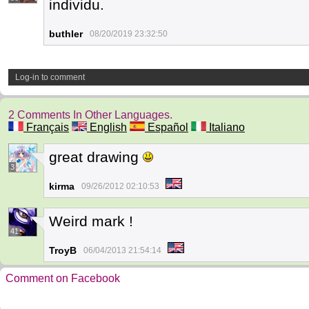
individu.
buthler
08/20/2019 23:32:50
Log-in to comment
2 Comments In Other Languages.
Français
English
Español
Italiano
great drawing
3
kirma
09/26/2012 02:10:53
Weird mark !
41
TroyB
06/04/2013 21:54:14
Comment on Facebook