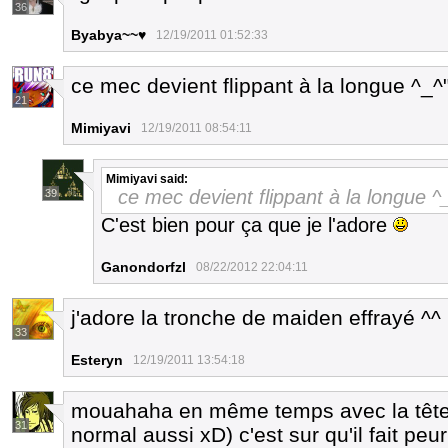
36
Byabya~~♥
12/19/2011 01:52:33
ce mec devient flippant à la longue ^_^
21
Mimiyavi
12/19/2011 08:54:11
Mimiyavi
said:
ce mec devient flippant à la longue ^
39
C'est bien pour ça que je l'adore
Ganondorfzl
08/22/2012 22:04:11
j'adore la tronche de maiden effrayé ^^
33
Esteryn
12/19/2011 13:54:18
mouahaha en même temps avec la tête qu
31
normal aussi xD) c'est sur qu'il fait peur