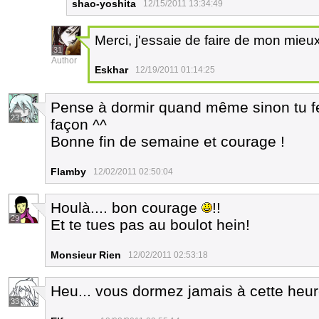
shao-yoshita
12/15/2011 13:34:49
Merci, j'essaie de faire de mon mieu
31
Author
Eskhar
12/19/2011 01:14:25
Pense à dormir quand même sinon tu fe
23
façon ^^
Bonne fin de semaine et courage !
Flamby
12/02/2011 02:50:04
Houlà.... bon courage
!!
29
Et te tues pas au boulot hein!
Monsieur Rien
12/02/2011 02:53:18
Heu... vous dormez jamais à cette heur
33