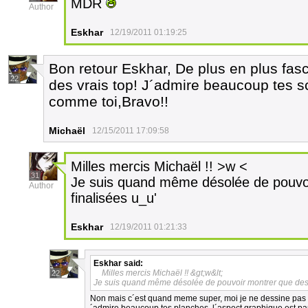
MDR
Author
Eskhar
12/19/2011 01:19:25
Bon retour Eskhar, De plus en plus fas
22
des vrais top! J´admire beaucoup tes s
comme toi,Bravo!!
Michaël
12/15/2011 17:09:58
Milles mercis Michaël !! >w <
31
Je suis quand même désolée de pouvo
Author
finalisées u_u'
Eskhar
12/19/2011 01:21:33
Eskhar
said:
Milles mercis Michaël !! &gt;w&lt;
22
Je suis quand même désolée de pouvoir montrer que des 
Non mais c´est quand meme super, moi je ne dessine pas 