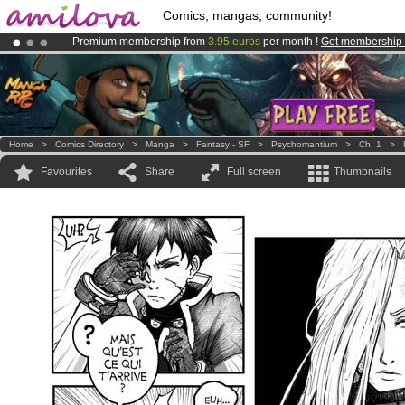
Comics, mangas, community!
Premium membership from
3.95 euros
per month !
Get membership
Amilova
Kickstarter is now LIVE
!.
Already 100000
members
and 1000
comics & mangas!
.
Home
>
Comics Directory
>
Manga
>
Fantasy - SF
>
Psychomantium
>
Ch. 1
>
Favourites
Share
Full screen
Thumbnails