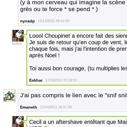
(y à mon cerveau qui imagine la scène 
grès ou te force * se pend * )
nynadp
12/13/2011 09:42:05
Loool Choupinet a encore fait des sien
31
Je suis de retour qu'en coup de vent, 
Author
chaque fois, mais j'ai l'intention de p
après Noel !
Toi aussi bon courage, (tu multiplies l
Eskhar
12/19/2011 01:18:53
J'ai pas compris le lien avec le "snif sn
2
Emaneth
12/14/2011 10:31:59
Cecil a un aftershave entêtant que Ma
31