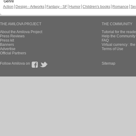
Genre
Action
Design - Artworks
Fantasy - SF
Humor
Children's books
Romance
Se
THE AMILOVA PROJECT
THE COMMUNITY
About the Amilova Project
Tutorial for the reade
Press Reviews
Help the Community 
Press kit
FAQ
Banners
Virtual currency : th
Advertise
Terms of Use
Official Partners
Follow Amilova on
Sitemap