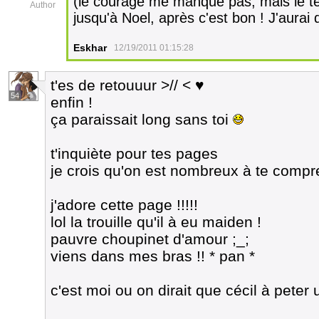
(le courage me manque pas, mais le te
Author
jusqu'à Noel, après c'est bon ! J'aurai 
Eskhar
12/19/2011 01:15:28
t'es de retouuur >// < ♥
54
enfin !
ça paraissait long sans toi
t'inquiète pour tes pages
je crois qu'on est nombreux à te comp
j'adore cette page !!!!!
lol la trouille qu'il à eu maiden !
pauvre choupinet d'amour ;_;
viens dans mes bras !! * pan *
c'est moi ou on dirait que cécil à peter