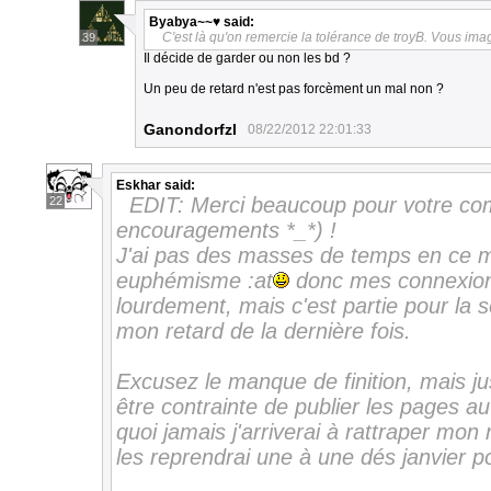
Byabya~~♥
said:
C'est là qu'on remercie la tolérance de troyB. Vous im
39
Il décide de garder ou non les bd ?
Un peu de retard n'est pas forcèment un mal non ?
Ganondorfzl
08/22/2012 22:01:33
Eskhar
said:
EDIT: Merci beaucoup pour votre co
22
encouragements *_*) !
J'ai pas des masses de temps en ce 
euphémisme :at
donc mes connexions
lourdement, mais c'est partie pour la s
mon retard de la dernière fois.
Excusez le manque de finition, mais jus
être contrainte de publier les pages 
quoi jamais j'arriverai à rattraper mon 
les reprendrai une à une dés janvier pou