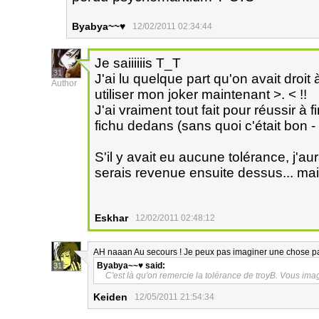
Byabya~~♥
12/02/2011 02:34:44
Je saiiiiiis T_T
31
J'ai lu quelque part qu'on avait droit
Author
utiliser mon joker maintenant >. < !!
J'ai vraiment tout fait pour réussir à
fichu dedans (sans quoi c'était bon - 
S'il y avait eu aucune tolérance, j'au
serais revenue ensuite dessus... mais
Eskhar
12/02/2011 02:48:12
AH naaan Au secours ! Je peux pas imaginer une chose pa
Byabya~~♥
said:
31
C'est là qu'on remercie la tolérance de troyB. Vous im
Keiden
12/05/2011 21:54:34