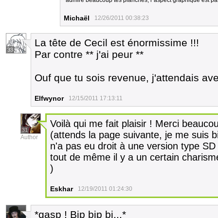
´admire beaucoup tes planches, l´aspect graphique est par
Michaël
12/26/2011 00:38:23
La tête de Cecil est énormissime !!!
33
Par contre ** j'ai peur **
Ouf que tu sois revenue, j'attendais a
Elfwynor
12/15/2011 17:13:11
Voilà qui me fait plaisir ! Merci beaucou
31
(attends la page suivante, je me suis b
Author
n'a pas eu droit à une version type SD
tout de même il y a un certain charism
)
Eskhar
12/19/2011 01:24:30
*gasp ! Bip bip bi...*