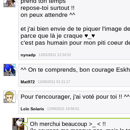
prend ton temps
54
repose-toi surtout !!
on peux attendre ^^
et j'ai bien envie de te piquer l'image 
parce que là je craque ♥_♥
c'est pas humain pour mon piti coeur de 
nynadp
12/02/2011 12:34:52
^^ On te comprends, bon courage Esk
24
Mat972
12/06/2011 01:21:17
Pour t'encourager, j'ai voté pour toi !! ^^
8
Loïc Solaris
12/09/2011 19:56:51
Oh merchui beaucoup >_ < !!
31