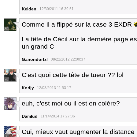
Keiden
12/30/2011 16:39:51
Comme il a flippé sur la case 3 EXDR
39
La tête de Cécil sur la dernière page est
un grand C
Ganondorfzl
08/22/2012 22:00:37
C'est quoi cette tête de tueur ?? lol
26
Korijy
12/03/2013 11:53:17
euh, c'est moi ou il est en colère?
1
Damlud
11/14/2014 17:27:36
Oui, mieux vaut augmenter la distance p
38