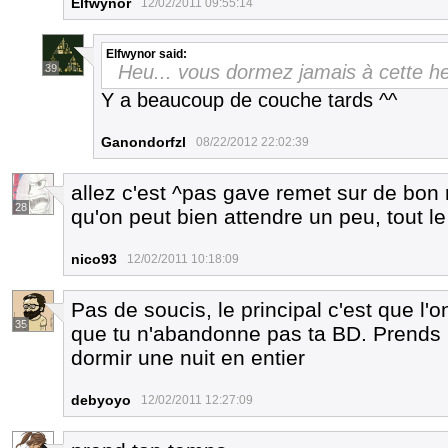
Elfwynor
12/02/2011 09:55:14
Elfwynor
said:
Heu... vous dormez jamais à cette h
39
Y a beaucoup de couche tards ^^
Ganondorfzl
08/22/2012 22:02:39
allez c'est ^pas gave remet sur de bon 
28
qu'on peut bien attendre un peu, tout 
nico93
12/02/2011 10:18:09
Pas de soucis, le principal c'est que l'
35
que tu n'abandonne pas ta BD. Prends
dormir une nuit en entier
debyoyo
12/02/2011 12:27:09