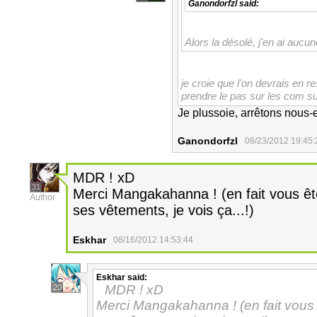
Ganondorfzl
said:
Alors la désolé, j'en ai au
je croie que l'on devrais en r
prendre le pas sur les com su
Je plussoie, arrêtons nous-
Ganondorfzl
08/23/2012 19:45:
MDR ! xD
31
Merci Mangakahanna ! (en fait vous ête
Author
ses vêtements, je vois ça...!)
Eskhar
08/16/2012 14:53:44
Eskhar
said:
MDR ! xD
20
Merci Mangakahanna ! (en fait vous ê