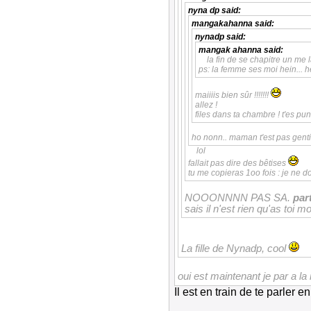
nyna dp
said:
mangakahanna
said:
nynadp
said:
mangak ahanna
said:
la fin de se chapitre un me la
ps: la femme ses moi hein... he
maiiiis bien sûr !!!!!!!
allez !
files dans ta chambre ! t'es pun
ho nonn.. maman t'est pas genti
lol
fallait pas dire des bêtises
tu me copieras 1oo fois : je ne 
NOOONNNN PAS SA.
par
sais il n'est rien qu'as toi m
La fille de Nynadp, cool
oui est maintenant je par a 
Il est en train de te parle