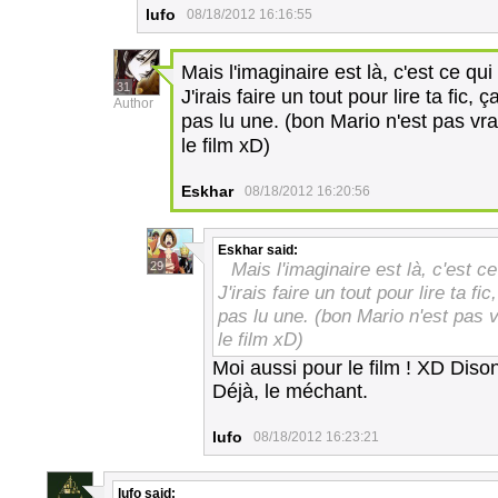
lufo
08/18/2012 16:16:55
Mais l'imaginaire est là, c'est ce qu
31
J'irais faire un tout pour lire ta fic
Author
pas lu une. (bon Mario n'est pas vr
le film xD)
Eskhar
08/18/2012 16:20:56
Eskhar
said:
Mais l'imaginaire est là, c'est c
29
J'irais faire un tout pour lire ta f
pas lu une. (bon Mario n'est pas 
le film xD)
Moi aussi pour le film ! XD Diso
Déjà, le méchant.
lufo
08/18/2012 16:23:21
lufo
said: