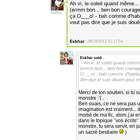
Ah vi, le soleil quand même... 
31
(ermm bon... ben bon courage 
Author
ça O___o! - bah comme d'habi
veut pas dire que je suis doué
Eskhar
08/18/2012 01:17:54
Eskhar
said:
Ah vi, le soleil quand même.
29
(ermm bon... ben bon courage
O___o! - bah comme d'habitud
dire que je suis douée pour e
Merci de ton soutien, si tu 
monstre :'( .
Ben ouais, ce ne sera pas u
imagination est vraiment... 
moitié de ma fic, alors j'ai en
dans le topique "vos écrits
monstre, tu sera servit, en p
un sacré bestiaire
)