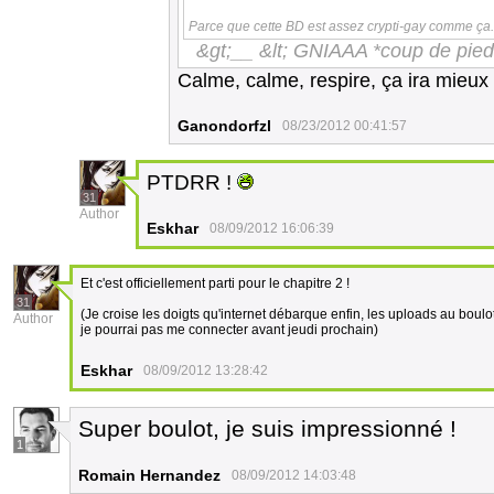
Parce que cette BD est assez crypti-gay comme ça
&gt;__ &lt; GNIAAA *coup de pied 
Calme, calme, respire, ça ira mieu
Ganondorfzl
08/23/2012 00:41:57
PTDRR !
31
Author
Eskhar
08/09/2012 16:06:39
Et c'est officiellement parti pour le chapitre 2 !
31
(Je croise les doigts qu'internet débarque enfin, les uploads au boulo
Author
je pourrai pas me connecter avant jeudi prochain)
Eskhar
08/09/2012 13:28:42
Super boulot, je suis impressionné !
1
Romain Hernandez
08/09/2012 14:03:48