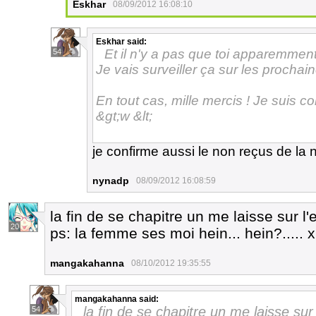
Eskhar
08/09/2012 16:08:10
Eskhar
said:
Et il n'y a pas que toi apparemment
54
Je vais surveiller ça sur les prochai
En tout cas, mille mercis ! Je suis c
&gt;w &lt;
je confirme aussi le non reçus de la n
nynadp
08/09/2012 16:08:59
la fin de se chapitre un me laisse sur l'e
20
ps: la femme ses moi hein... hein?..... 
mangakahanna
08/10/2012 19:35:55
mangakahanna
said:
la fin de se chapitre un me laisse sur l
54