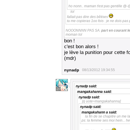
ho nonn.. maman t'est pas gentille @-@
lol
fallait pas dire des bêtises
tu me copieras 1oo fois : je ne dois pa
NOOONNNN PAS SA.
part en courant 
moman lol
bon !
c'est bon alors !
je lève la punition pour cette f
(mdr)
nynadp
08/13/2012 19:34:55
nynadp
said:
20
mangakahanna
said:
nynadp
said:
[q uote=mangakahanna]
nynadp
said:
mangakahann a
said:
la fin de se chapitre un me lai
ps: la femme ses moi hein... hei