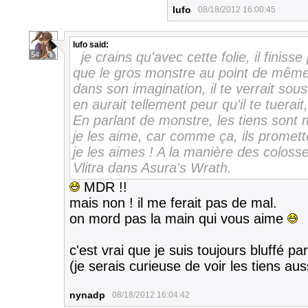
lufo
08/18/2012 16:00:45
lufo
said:
je crains qu'avec cette folie, il fini
54
que le gros monstre au point de même
dans son imagination, il te verrait sou
en aurait tellement peur qu'il te tuerait
En parlant de monstre, les tiens sont m
je les aime, car comme ça, ils prome
je les aimes ! A la manière des colos
Vlitra dans Asura's Wrath.
MDR !!
mais non ! il me ferait pas de mal.
on mord pas la main qui vous aime
c'est vrai que je suis toujours bluffé p
(je serais curieuse de voir les tiens au
nynadp
08/18/2012 16:04:42