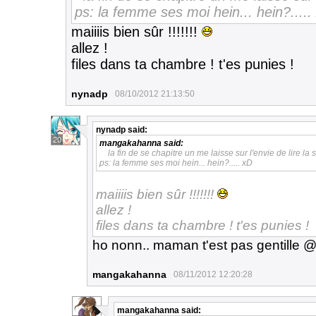
ps: la femme ses moi hein... hein?.....
maiiiis bien sûr !!!!!!!
allez !
files dans ta chambre ! t'es punies !
nynadp
08/10/2012 21:13:50
nynadp
said:
20
mangakahanna
said:
la fin de se chapitre un me laisse sur l'envie de lire la s
ps: la femme ses moi hein... hein?..... xD
maiiiis bien sûr !!!!!!!
allez !
files dans ta chambre ! t'es punies !
ho nonn.. maman t'est pas gentille @
mangakahanna
08/11/2012 12:20:28
mangakahanna
said: