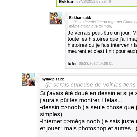
Eskhar
08/23/2012 03:28:46
Eskhar
said:
Oh, tu devrais lire ou regarder Game og
29
même dicton que toi mdr!)
Je verrais peut-être un jour. 
toute les histoires que j'ai ima
histoires où je fais intervenir 
meurent et c'est finit pour eux)
lufo
08/23/2012 14:09:05
nynadp
said:
(je serais curieuse de voir les tien
29
Si j'avais été doué en dessin et si je 
j'aurais pût les montrer. Hélas...
-dessin =>noob (la seule chose que 
simples)
-Internet =>méga noob (je sais juste n
et jouer ; mais photoshop et autres...