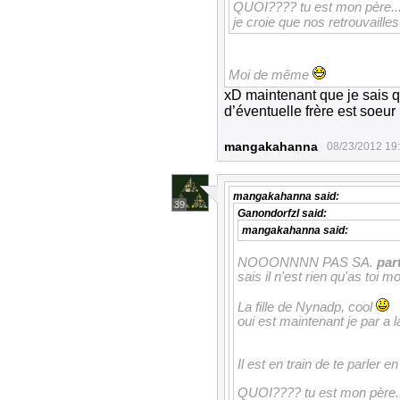
QUOI???? tu est mon père....
je croie que nos retrouvaill
Moi de même
xD maintenant que je sais q
d’éventuelle frère est soeur 
mangakahanna
08/23/2012 19
mangakahanna
said:
39
Ganondorfzl
said:
mangakahanna
said:
NOOONNNN PAS SA.
par
sais il n'est rien qu'as toi m
La fille de Nynadp, cool
oui est maintenant je par a
Il est en train de te parle
QUOI???? tu est mon père...