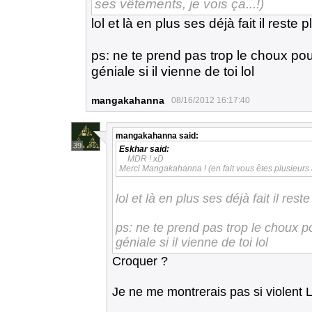
ses vêtements, je vois ça...!)
lol et là en plus ses déjà fait il reste
ps: ne te prend pas trop le choux pou
géniale si il vienne de toi lol
mangakahanna
08/16/2012 16:17:40
mangakahanna
said:
39
Eskhar
said:
MDR ! xD
Merci Mangakahanna ! (en fait vous êtes plusieurs à 
lol et là en plus ses déjà fait il res
ps: ne te prend pas trop le choux po
géniale si il vienne de toi lol
Croquer ?
Je ne me montrerais pas si violent