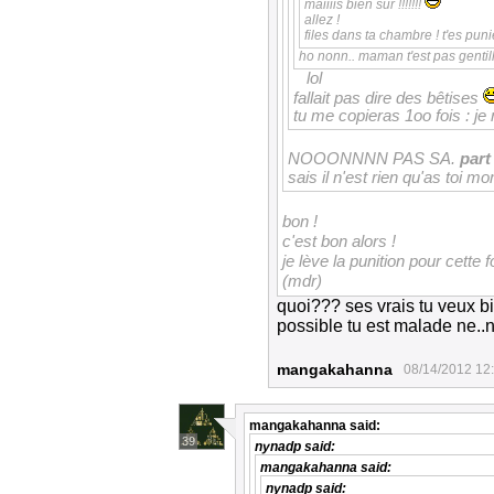
maiiiis bien sûr !!!!!!!
allez !
files dans ta chambre ! t'es puni
ho nonn.. maman t'est pas gentil
lol
fallait pas dire des bêtises
tu me copieras 1oo fois : j
NOOONNNN PAS SA.
part
sais il n'est rien qu'as toi m
bon !
c'est bon alors !
je lève la punition pour cette f
(mdr)
quoi??? ses vrais tu veux b
possible tu est malade ne..n
mangakahanna
08/14/2012 12
mangakahanna
said:
39
nynadp
said:
mangakahanna
said:
nynadp
said: