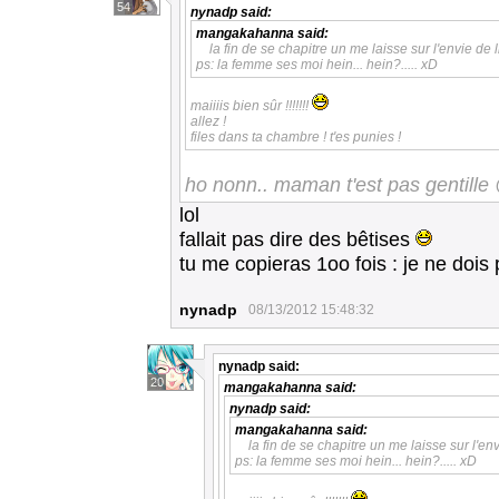
54
nynadp
said:
mangakahanna
said:
la fin de se chapitre un me laisse sur l'envie de li
ps: la femme ses moi hein... hein?..... xD
maiiiis bien sûr !!!!!!!
allez !
files dans ta chambre ! t'es punies !
ho nonn.. maman t'est pas gentille
lol
fallait pas dire des bêtises
tu me copieras 1oo fois : je ne doi
nynadp
08/13/2012 15:48:32
nynadp
said:
20
mangakahanna
said:
nynadp
said:
mangakahanna
said:
la fin de se chapitre un me laisse sur l'envi
ps: la femme ses moi hein... hein?..... xD