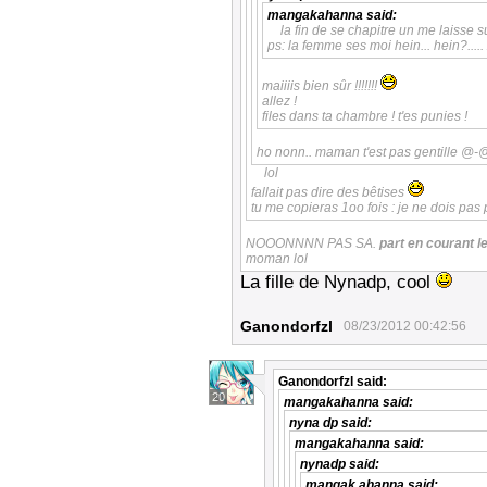
mangakahanna
said:
la fin de se chapitre un me laisse sur
ps: la femme ses moi hein... hein?.....
maiiiis bien sûr !!!!!!!
allez !
files dans ta chambre ! t'es punies !
ho nonn.. maman t'est pas gentille @-@
lol
fallait pas dire des bêtises
tu me copieras 1oo fois : je ne dois pa
NOOONNNN PAS SA.
part en courant 
moman lol
La fille de Nynadp, cool
Ganondorfzl
08/23/2012 00:42:56
Ganondorfzl
said:
20
mangakahanna
said:
nyna dp
said:
mangakahanna
said:
nynadp
said:
mangak ahanna
said: