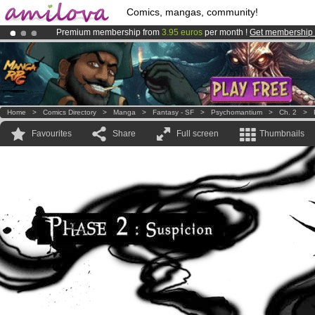
Comics, mangas, community!
Premium membership from
3.95 euros
per month !
Get membership
Amilova
Kickstarter is now LIVE
!.
Already 134393
members
and 1208
comics & mangas!
.
Home
>
Comics Directory
>
Manga
>
Fantasy - SF
>
Psychomantium
>
Ch. 2
>
Favourites
Share
Full screen
Thumbnails