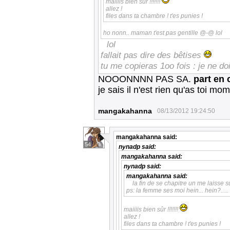
maiiiis bien sûr !!!!!!!
allez !
files dans ta chambre ! t'es punies !
ho nonn.. maman t'est pas gentille @-@ lol
lol
fallait pas dire des bêtises
tu me copieras 1oo fois : je ne d
NOOONNNN PAS SA.
part en 
je sais il n'est rien qu'as toi mom
mangakahanna
08/13/2012 19:24:50
mangakahanna
said:
54
nynadp
said:
mangakahanna
said:
nynadp
said:
mangakahanna
said:
la fin de se chapitre un me laisse sur
ps: la femme ses moi hein... hein?.....
maiiiis bien sûr !!!!!!!
allez !
files dans ta chambre ! t'es punies !