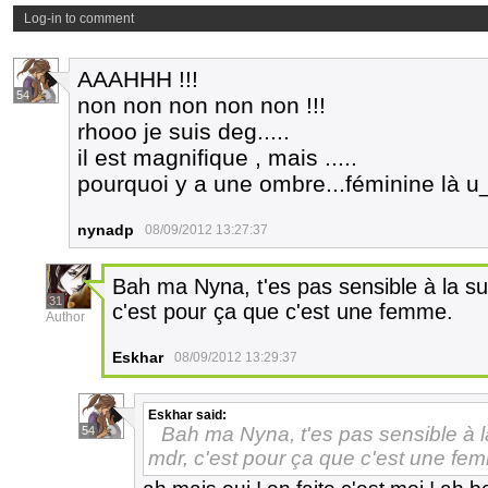
Log-in to comment
AAAHHH !!!
54
non non non non non !!!
rhooo je suis deg.....
il est magnifique , mais .....
pourquoi y a une ombre...féminine là u
nynadp
08/09/2012 13:27:37
Bah ma Nyna, t'es pas sensible à la sugg
31
c'est pour ça que c'est une femme.
Author
Eskhar
08/09/2012 13:29:37
Eskhar
said:
Bah ma Nyna, t'es pas sensible à la 
54
mdr, c'est pour ça que c'est une fe