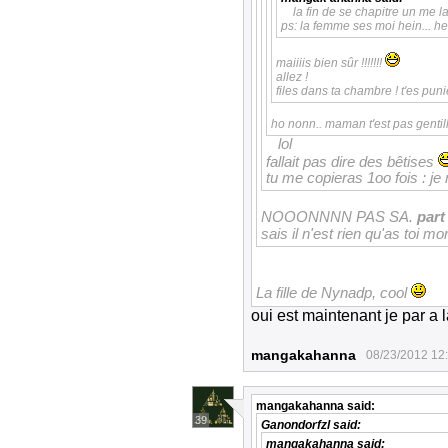
la fin de se chapitre un me lai
ps: la femme ses moi hein... hei
maiiiis bien sûr !!!!!!!
allez !
files dans ta chambre ! t'es puni
ho nonn.. maman t'est pas gentil
lol
fallait pas dire des bêtises
tu me copieras 1oo fois : j
NOOONNNN PAS SA.
part
sais il n'est rien qu'as toi m
La fille de Nynadp, cool
oui est maintenant je par a
mangakahanna
08/23/2012 12
mangakahanna
said:
39
Ganondorfzl
said:
mangakahanna
said: