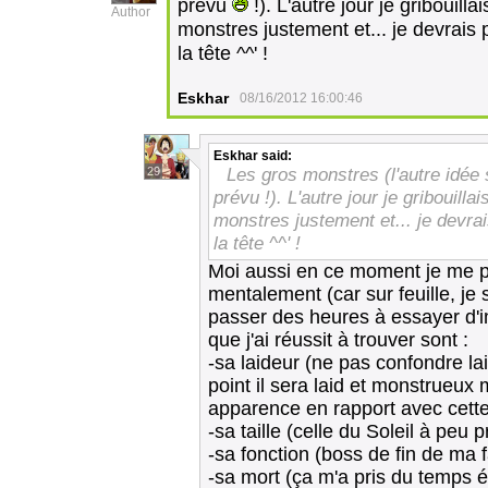
prévu
!). L'autre jour je gribouil
Author
monstres justement et... je devrais
la tête ^^' !
Eskhar
08/16/2012 16:00:46
Eskhar
said:
Les gros monstres (l'autre idée 
29
prévu !). L'autre jour je gribouil
monstres justement et... je devra
la tête ^^' !
Moi aussi en ce moment je me pr
mentalement (car sur feuille, je 
passer des heures à essayer d'
que j'ai réussit à trouver sont :
-sa laideur (ne pas confondre la
point il sera laid et monstrueux
apparence en rapport avec cette 
-sa taille (celle du Soleil à peu p
-sa fonction (boss de fin de ma f
-sa mort (ça m'a pris du temps ét