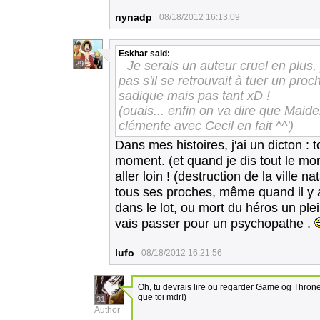
nynadp
08/18/2012 16:13:09
Eskhar
said:
Je serais un auteur cruel en plus, 
29
pas s'il se retrouvait à tuer un proc
sadique mais pas tant xD !
(ouais... enfin on va dire que Maide
clémente avec Cecil en fait ^^')
Dans mes histoires, j'ai un dicton : 
moment. (et quand je dis tout le 
aller loin ! (destruction de la ville
tous ses proches, même quand il y 
dans le lot, ou mort du héros un plein
vais passer pour un psychopathe .
lufo
08/18/2012 16:21:56
Oh, tu devrais lire ou regarder Game og Thrones
que toi mdr!)
31
Author