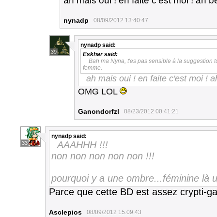
ah mais oui ! en faite c'est moi ! ah 
nynadp
08/09/2012 13:40:47
nynadp
said:
39
Eskhar
said:
Bah ma Nyna, t'es pas sensible à la suggestion toi 
femme.
ah mais oui ! en faite c'est moi ! 
OMG LOL
Ganondorfzl
08/23/2012 00:41:21
nynadp
said:
AAAHHH !!!
33
non non non non non !!!
pourquoi y a une ombre...féminine là 
Parce que cette BD est assez crypti-
Asclepios
08/09/2012 15:09:43