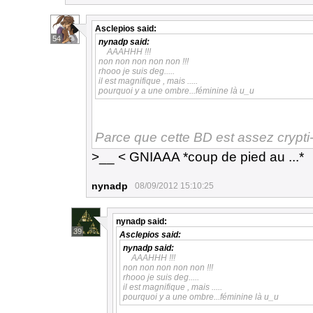
Asclepios
said:
54
nynadp
said:
AAAHHH !!!
non non non non non !!!
rhooo je suis deg.....
il est magnifique , mais .....
pourquoi y a une ombre...féminine là u_u
Parce que cette BD est assez crypt
>__ < GNIAAA *coup de pied au ...*
nynadp
08/09/2012 15:10:25
nynadp
said:
39
Asclepios
said:
nynadp
said:
AAAHHH !!!
non non non non non !!!
rhooo je suis deg.....
il est magnifique , mais .....
pourquoi y a une ombre...féminine là u_u