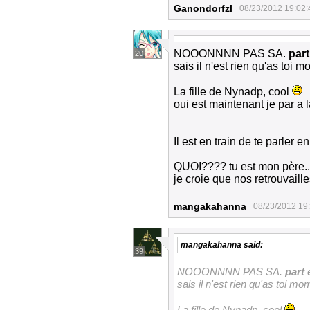
Ganondorfzl
08/23/2012 19:02:
NOOONNNN PAS SA.
part
20
sais il n'est rien qu'as toi 
La fille de Nynadp, cool
oui est maintenant je par a
Il est en train de te parle
QUOI???? tu est mon père...
je croie que nos retrouvail
mangakahanna
08/23/2012 19
mangakahanna
said:
39
NOOONNNN PAS SA.
part 
sais il n'est rien qu'as toi mo
La fille de Nynadp, cool