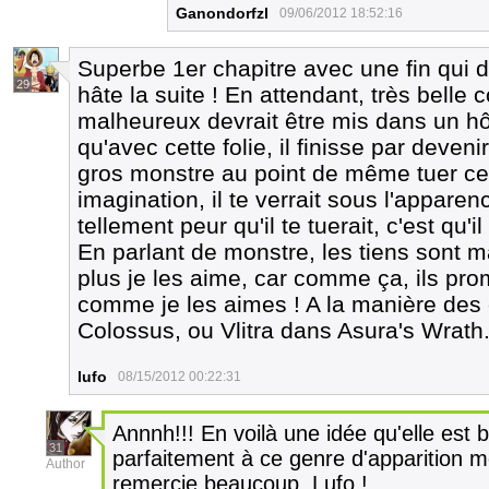
Ganondorfzl
09/06/2012 18:52:16
Superbe 1er chapitre avec une fin qui 
29
hâte la suite ! En attendant, très belle 
malheureux devrait être mis dans un hôp
qu'avec cette folie, il finisse par deve
gros monstre au point de même tuer ce
imagination, il te verrait sous l'apparen
tellement peur qu'il te tuerait, c'est qu'i
En parlant de monstre, les tiens sont ma
plus je les aime, car comme ça, ils pr
comme je les aimes ! A la manière des
Colossus, ou Vlitra dans Asura's Wrath
lufo
08/15/2012 00:22:31
Annnh!!! En voilà une idée qu'elle est 
31
parfaitement à ce genre d'apparition mo
Author
remercie beaucoup, Lufo !