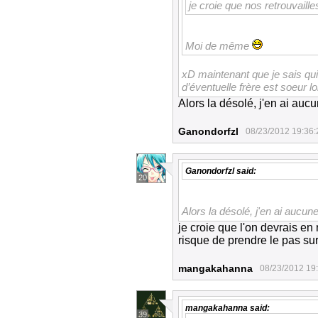
je croie que nos retrouvaill
Moi de même
xD maintenant que je sais qui
d’éventuelle frère est soeur lo
Alors la désolé, j'en ai a
Ganondorfzl
08/23/2012 19:36:
Ganondorfzl
said:
20
Alors la désolé, j'en ai auc
je croie que l'on devrais en
risque de prendre le pas su
mangakahanna
08/23/2012 19
mangakahanna
said:
39