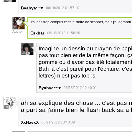
Byabya~~♥
06/18/2012 01:57:10
J'ai pas trop compris cette histoire de scanner, mais j'ai agrandi
31
Author
Eskhar
06/18/2012 11:56:20
Imagine un dessin au crayon de papie
36
pas tout bien et de la même façon. ça
gommé ou d'avoir pas été totalement sc
Bah là c'est pareil pour l'écriture, c'est
lettres) n'est pas top :s
Byabya~~♥
06/18/2012 12:40:01
ah sa explique des chose ... c'est pas 
29
a part sa j'aime bien le flash back sa a 
XxHaexX
06/21/2012 10:40:09