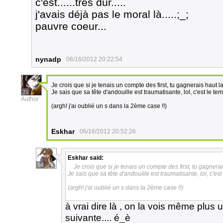
c'est......très dur.....
j'avais déjà pas le moral là.....;_;
pauvre coeur...
nynadp
06/16/2012 20:22:54
Je crois que si je tenais un compte des first, tu gagnerais haut l
31
Je sais que sa tête d'andouille est traumatisante, lol, c'est le te
Author
(argh! j'ai oublié un s dans la 2ème case !!)
Eskhar
06/16/2012 20:52:26
Eskhar
said:
54
Je crois que si je tenais un compte des first, tu gagnerai
Je sais que sa tête d'andouille est traumatisante, lol, c'es
(argh! j'ai oublié un s dans la 2ème case !!)
à vrai dire là , on la vois même plus 
suivante.... é_è