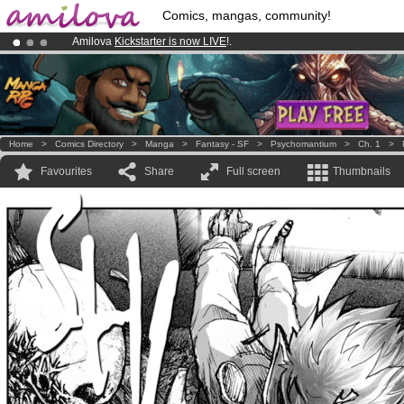
Comics, mangas, community!
Amilova
Kickstarter is now LIVE
!.
Already 134393
members
and 1208
comics & mangas!
.
Premium membership from
3.95 euros
per month !
Get membership
Home
>
Comics Directory
>
Manga
>
Fantasy - SF
>
Psychomantium
>
Ch. 1
>
Favourites
Share
Full screen
Thumbnails