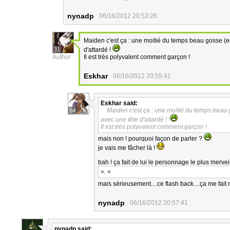
nynadp
06/16/2012 20:53:26
Maiden c'est ça : une moitié du temps beau gosse (en
31
d'attardé !
Author
Il est très polyvalent comment garçon !
Eskhar
06/16/2012 20:55:41
Eskhar
said:
Maiden c'est ça : une moitié du temps beau g
54
avec une tête d'attardé ! :
:
Il est très polyvalent comment garçon !
mais non ! pourquoi façon de parler ?
je vais me fâcher là !
bah ! ça fait de lui le personnage le plus merveil
>. <
mais sérieusement....ce flash back....ça me fait
nynadp
06/16/2012 20:57:41
nynadp
said: