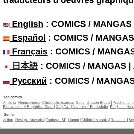
English
: COMICS / MANGAS
Español
: COMICS / MANGAS
Français
: COMICS / MANGA
日本語
: COMICS / MANGAS 
Русский
: COMICS / MANGA
Top comics
Amilova
Hemispheres
Chronoctis Express
Super Dragon Bros Z
Psychomant
Bienvenidos A República Gada
Only Two
Astaroth Y Bernadette
Edil
Leth Hat
Genre
Action
Design - Artworks
Fantasy - SF
Humor
Children's books
Romance
Se