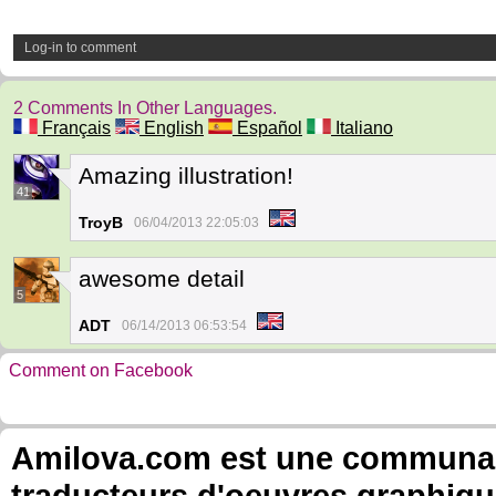
Log-in to comment
2 Comments In Other Languages.
Français
English
Español
Italiano
Amazing illustration!
41
TroyB
06/04/2013 22:05:03
awesome detail
5
ADT
06/14/2013 06:53:54
Comment on Facebook
Amilova.com est une communauté
traducteurs d'oeuvres graphiqu