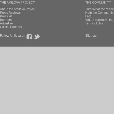
THE AMILOVA PROJECT
THE COMMUNITY
About the Amilova Project
Tutorial for the reade
Press Reviews
Help the Community 
Press kit
FAQ
Banners
Virtual currency : th
Advertise
Terms of Use
Official Partners
Follow Amilova on
Sitemap