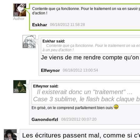
Contente que ça fonctionne. Pour le traitement on va en savoir p
d'action !
31
Author
Eskhar
06/18/2012 11:58:28
Eskhar
said:
Contente que ça fonctionne. Pour le traitement on va en
33
à un peu d'action !
Je viens de me rendre compte qu'on e
Elfwynor
06/18/2012 13:00:54
Elfwynor
said:
Il existerait donc un "traitement" ...
39
Case 3 sublime, le flash back claque b
En grisé, on le comprend parfaitement bien ouis
Ganondorfzl
08/23/2012 00:07:20
Les écritures passent mal, comme si c'
36