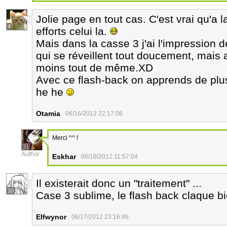
Jolie page en tout cas. C'est vrai qu'a l
4
efforts celui la.
Mais dans la casse 3 j'ai l'impression d
qui se réveillent tout doucement, mais a
moins tout de même.XD
Avec ce flash-back on apprends de plu
he he
Otamia
06/16/2012 22:17:08
Merci ^^ !
31
Author
Eskhar
06/18/2012 11:57:04
Il existerait donc un "traitement" ...
33
Case 3 sublime, le flash back claque bi
Elfwynor
06/17/2012 23:16:46