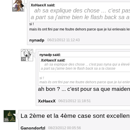
XxHaexX
said:
ah sa explique des chose ... c'est pa
54
a part sa j'aime bien le flash back sa a
si !
mais ils ont fini par me foutre dehors parce que je lui enlevais l
nynadp
06/21/2012 11:12:43
nynadp
said:
29
XxHaexX
said:
ah sa explique des chose ... c'est pas nyna qui a élev
a part sa j'aime bien le flash back sa a la classe
si !
mais ils ont fini par me foutre dehors parce que je lui enl
ah bon ? ... c'est pour sa que maiden 
XxHaexX
06/21/2012 11:18:51
La 2ème et la 4ème case sont excelle
39
Ganondorfzl
08/23/2012 00:05:56