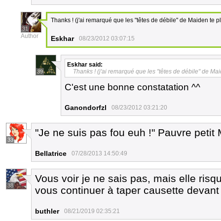
Thanks ! (j'ai remarqué que les "têtes de débile" de Maiden te p
31
Author
Eskhar
08/23/2012 03:07:15
Eskhar
said:
Thanks ! (j'ai remarqué que les "têtes de débile" de Mai
39
C'est une bonne constatation ^^
Ganondorfzl
08/23/2012 03:21:20
"Je ne suis pas fou euh !" Pauvre petit
33
Bellatrice
07/28/2013 14:50:49
Vous voir je ne sais pas, mais elle risq
38
vous continuer à taper causette devant 
buthler
08/21/2019 02:35:21