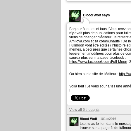
Blood Wolf says
Bonjour à toutes et tous ! Vous avez c
n'y avait plus de publications pour full
viens de changer d'éditeur. Je remerci
Amilova.com et sa communauté ! De 
Fullmoon vont être édités ( l’histoire e
mêmes, à ceci près que certaines chos
légèrement modifiées pour plus de co
saurez plus sur ma page facebook :
https://www.facebook.com/Full-Moon
- 
Ou bien sur le site de l'éditeur :
http://
Voilà tout ! Je vous souhaites une ann
!
View all 6 thoughts
Blood Wolf
10Jan2016
toto, tu as le lien dans le messa
trouver sur la page fb de fullmo