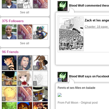
Blood Wolf commented these
45
50
35
See all
Zack et les ange
375 Followers
Chapter: 18 page:
45
35
30
See all
96 Friends
33
15
54
Blood Wolf says on Faceboo
1
1
1
Fenris et ses filles en balade
1
35
22
From
Full Moon
-
Original post