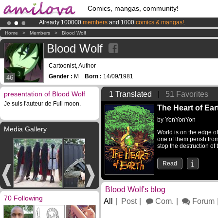
Comics, mangas, community!
Already 100000
members
and 1000
comics & mangas!
.
Amilova
Kickstarter is now LIVE
!.
Home
>
Members
>
Blood Wolf
Blood Wolf
Cartoonist, Author
Gender :
M
Born :
14/09/1981
46
presentation of Blood Wolf
1 Translated
|
51 Favorites
Je suis l'auteur de Full moon.
The Heart of Ear
by
YonYonYon
Media Gallery
World is on the edge of 
one of them perish fro
stop the destruction of 
Read
Blood Wolf's blog
70 Following
All
Post
Com.
Forum