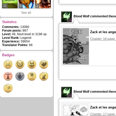
31
3
1
See all
Blood Wolf commented these
Statistics
Comments:
13080
Forum posts:
867
Zack et les ange
Level:
46, Next level in 3196 xp
Level Rank:
Legend
Chapter: 18 page:
Experience:
59654
Translator Points:
66
Badges
Blood Wolf commented these
Zack et les ange
Chapter: 17 page: