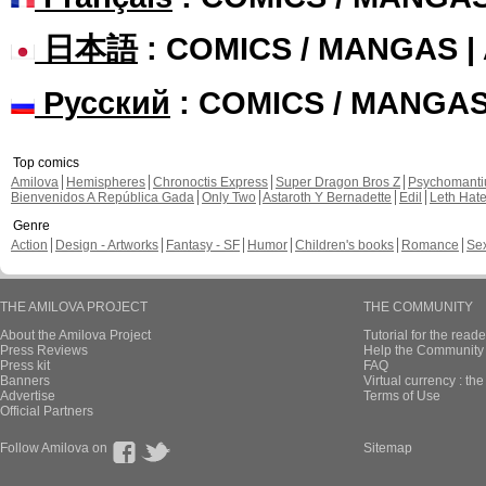
日本語
: COMICS / MANGAS 
Русский
: COMICS / MANGA
Top comics
Amilova
Hemispheres
Chronoctis Express
Super Dragon Bros Z
Psychomant
Bienvenidos A República Gada
Only Two
Astaroth Y Bernadette
Edil
Leth Hat
Genre
Action
Design - Artworks
Fantasy - SF
Humor
Children's books
Romance
Se
THE AMILOVA PROJECT
THE COMMUNITY
About the Amilova Project
Tutorial for the reade
Press Reviews
Help the Community 
Press kit
FAQ
Banners
Virtual currency : th
Advertise
Terms of Use
Official Partners
Follow Amilova on
Sitemap