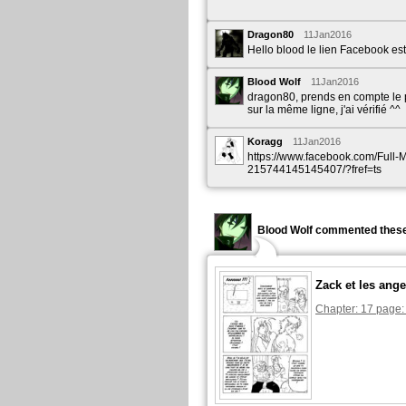
Dragon80
11Jan2016
Hello blood le lien Facebook es
Blood Wolf
11Jan2016
dragon80, prends en compte le peti
sur la même ligne, j'ai vérifié ^^
Koragg
11Jan2016
https://www.facebook.com/Full-
215744145145407/?fref=ts
Blood Wolf commented these
Zack et les ange
Chapter: 17 page: