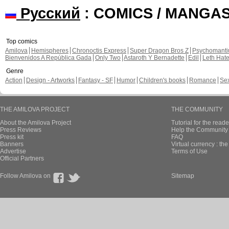
Русский
: COMICS / MANGA
Top comics
Amilova
Hemispheres
Chronoctis Express
Super Dragon Bros Z
Psychomant
Bienvenidos A República Gada
Only Two
Astaroth Y Bernadette
Edil
Leth Hat
Genre
Action
Design - Artworks
Fantasy - SF
Humor
Children's books
Romance
Se
THE AMILOVA PROJECT
THE COMMUNITY
About the Amilova Project
Tutorial for the reade
Press Reviews
Help the Community 
Press kit
FAQ
Banners
Virtual currency : th
Advertise
Terms of Use
Official Partners
Follow Amilova on
Sitemap