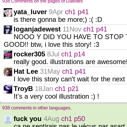
938 Comments on the pages of Daëlites
yata_luver
9Apr
ch1 p41
is there gonna be more;) :( :D
loganjadewest
11Nov
ch1 p41
NOOO Y DID YOU HAVE TO STOP 
GOOD!! btw, i love this story! :3
rocker305
8Jul
ch1 p14
really good. illustrations are awesome
Hat Lee
31May
ch1 p41
I love this story can't wait for the next
TroyB
18Jan
ch1 p21
It's a very cool illustration :) !
938 comments in other languages.
fuck you
4Aug
ch1 p50
ça ne sentirais pas le vécus par asart