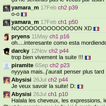
yamara_m
17Feb
ch2 p39
o-o
yamara_m
17Feb
ch1 p50
NOOOOOOOOOOOOOON XD
pryens
11May
ch1 p16
oh....interesante como esta mordiendo
darcky
12Nov
ch2 p44
trop bien vivement la suite !!!
piramite
6Sep
ch2 p23
nyyyaa mais..j'aurait penser plus tar
Abysisi
26Jul
ch2 p44
Je veux savoir la suite! D:
Abysisi
26Jul
ch1 p10
Halala les cheveux, les expressions, le