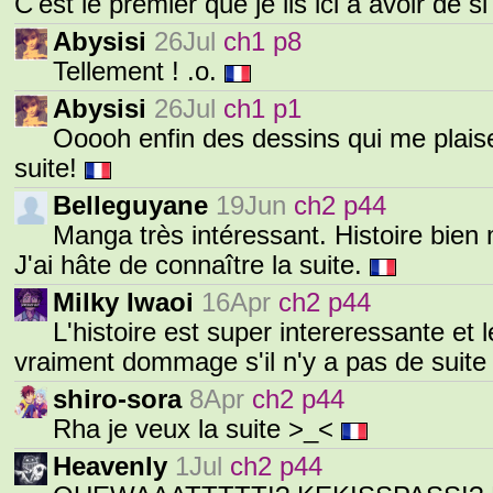
C'est le premier que je lis ici à avoir de 
Abysisi
26Jul
ch1 p8
Tellement ! .o.
Abysisi
26Jul
ch1 p1
Ooooh enfin des dessins qui me plaise
suite!
Belleguyane
19Jun
ch2 p44
Manga très intéressant. Histoire bien
J'ai hâte de connaître la suite.
Milky Iwaoi
16Apr
ch2 p44
L'histoire est super intereressante et 
vraiment dommage s'il n'y a pas de suite 
shiro-sora
8Apr
ch2 p44
Rha je veux la suite >_<
Heavenly
1Jul
ch2 p44