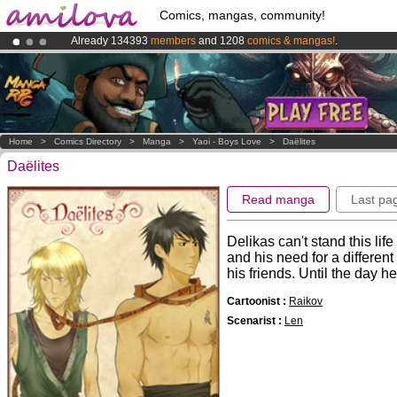
Comics, mangas, community!
Already 134393
members
and 1208
comics & mangas!
.
Premium membership from
3.95 euros
per month !
Get membership
Amilova
Kickstarter is now LIVE
!.
Home
>
Comics Directory
>
Manga
>
Yaoi - Boys Love
>
Daëlites
Daëlites
Read manga
Last pa
Delikas can't stand this li
and his need for a different
his friends. Until the day he
Cartoonist :
Raikov
Scenarist :
Len