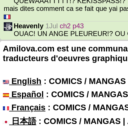
QUEWAAATTTTT!? KEKISSPASS!? Haem
mais dites comment ca se fait que yai pa
Heavenly
1Jul
ch2 p43
OUAC! UN ANGE PLEUREUR!? OU CA
Amilova.com est une communauté
traducteurs d'oeuvres graphiqu
English
: COMICS / MANGAS
Español
: COMICS / MANGAS
Français
: COMICS / MANGA
日本語
: COMICS / MANGAS 