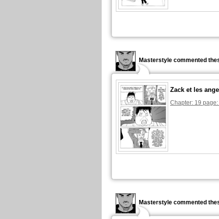
Masterstyle commented thes
Zack et les ange
Chapter: 19 page:
Masterstyle commented thes