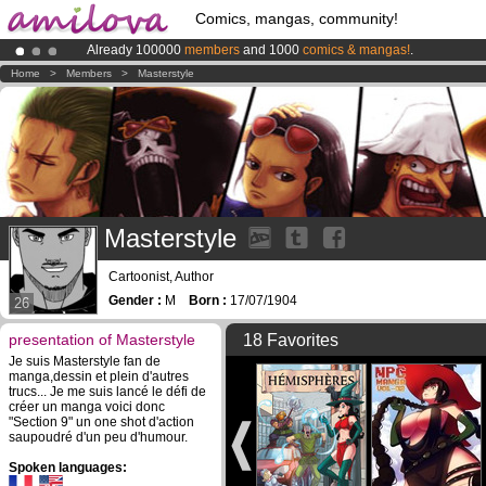
Comics, mangas, community!
Already 100000
members
and 1000
comics & mangas!
.
Amilova
Kickstarter is now LIVE
!.
Home
>
Members
>
Masterstyle
Premium membership from
3.95 euros
per month !
Get membership
Masterstyle
Cartoonist, Author
Gender :
M
Born :
17/07/1904
26
presentation of Masterstyle
18 Favorites
Je suis Masterstyle fan de
manga,dessin et plein d'autres
trucs... Je me suis lancé le défi de
créer un manga voici donc
"Section 9" un one shot d'action
saupoudré d'un peu d'humour.
Spoken languages: