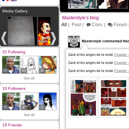
Media Gallery
Masterstyle's blog
All
Post
Com.
Forum
Masterstyle commented thes
32 Following
Zack et les anges de la route
Chapter: 
Zack et les anges de la route
Chapter: 
45
50
35
Zack et les anges de la route
Chapter: 
See all
10 Followers
45
30
32
See all
19 Friends