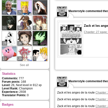
Masterstyle commented thes
45
26
29
Zack et les ange
31
54
1
Chapter: 27 page:
28
26
46
19
29
7
See all
Statistics
Comments:
777
Masterstyle commented thes
Forum posts:
168
Level:
26, Next level in 912 xp
Level Rank:
Champion
Experience:
2938
Zack et les anges de la route
Chapter: 
Translator Points:
0
Zack et les anges de la route
Chapter: 
Badges
Zack et les anges de la route
Chapter: 