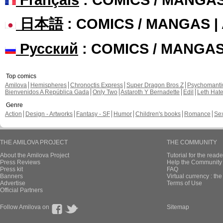
日本語
: COMICS / MANGAS 
Русский
: COMICS / MANGA
Top comics
Amilova
Hemispheres
Chronoctis Express
Super Dragon Bros Z
Psychomant
Bienvenidos A República Gada
Only Two
Astaroth Y Bernadette
Edil
Leth Hat
Genre
Action
Design - Artworks
Fantasy - SF
Humor
Children's books
Romance
Se
THE AMILOVA PROJECT
THE COMMUNITY
About the Amilova Project
Tutorial for the reade
Press Reviews
Help the Community 
Press kit
FAQ
Banners
Virtual currency : th
Advertise
Terms of Use
Official Partners
Follow Amilova on
Sitemap