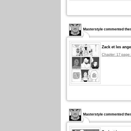
Masterstyle commented thes
Zack et les ange
Chapter: 17 page:
Masterstyle commented thes