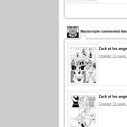
Masterstyle commented thes
Zack et les ange
Chapter: 21 page:
Zack et les ange
Chapter: 21 page: