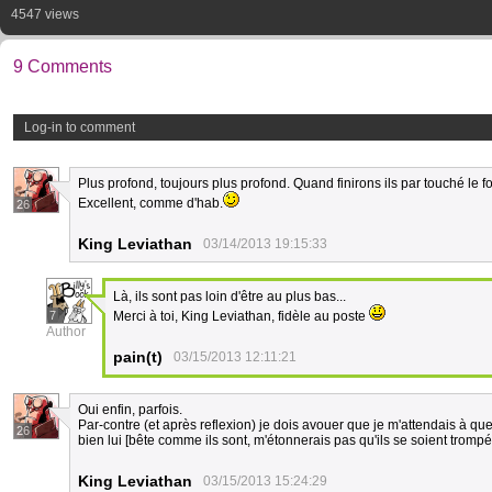
4547 views
9 Comments
Log-in to comment
Plus profond, toujours plus profond. Quand finirons ils par touché le 
Excellent, comme d'hab.
26
King Leviathan
03/14/2013 19:15:33
Là, ils sont pas loin d'être au plus bas...
7
Merci à toi, King Leviathan, fidèle au poste
Author
pain(t)
03/15/2013 12:11:21
Oui enfin, parfois.
Par-contre (et après reflexion) je dois avouer que je m'attendais à qu
26
bien lui [bête comme ils sont, m'étonnerais pas qu'ils se soient trompé 
King Leviathan
03/15/2013 15:24:29