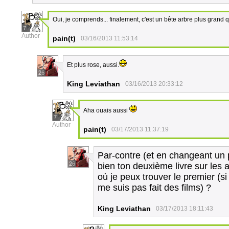
Oui, je comprends... finalement, c'est un bête arbre plus grand qu
7
Author
pain(t)
03/16/2013 11:53:14
Et plus rose, aussi.
26
King Leviathan
03/16/2013 20:33:12
Aha ouais aussi
7
Author
pain(t)
03/17/2013 11:37:19
Par-contre (et en changeant un p
26
bien ton deuxième livre sur les 
où je peux trouver le premier (si
me suis pas fait des films) ?
King Leviathan
03/17/2013 18:11:43