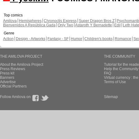
Top comics
Amilova
Hemispheres
Chronoctis Express
Super Dragon Bros Z
Psychomant
Bienvenidos A República Gada
Only Two
Astaroth Y Bernadette
Edil
Leth Hat
Genre
Action
Design - Artworks
Fantasy - SF
Humor
Children's books
Romance
Se
THE AMILOVA PROJECT
THE COMMUNITY
About the Amilova Project
Tutorial for the reade
Press Reviews
Help the Community 
Press kit
FAQ
Banners
Virtual currency : th
Advertise
Terms of Use
Official Partners
Follow Amilova on
Sitemap