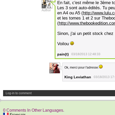
En fait, c'est même le 3ème t
7
Les 3 sont auto-édités. Tu peu
Author
en A4 ou A5 (
http://www.lulu
et les tomes 1 et 2 sur Thebo
(
http://www.thebookedition.c
Sinon, j'ai un petit stock chez 
Voilou
pain(t)
03/18/2013 12:48:33
Ok, merci pour l'adresse.
26
King Leviathan
03/18/2013 17
Log-in to comment
0 Comments In Other Languages.
Français