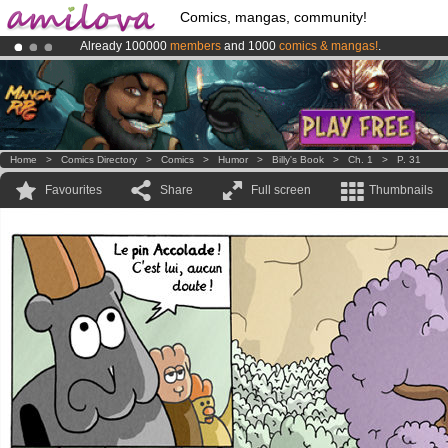
Comics, mangas, community!
Already 100000
members
and 1000
comics & mangas!
.
Premium membership from
3.95 euros
per month !
Get membership
Amilova
Kickstarter is now LIVE
!.
Home
>
Comics Directory
>
Comics
>
Humor
>
Billy's Book
>
Ch. 1
>
P. 31
Favourites
Share
Full screen
Thumbnails