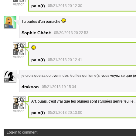
Author
pain(t)
05/21/2013 20:12:30
Tu parles d'un panache
10
Sophie Ghéné
05/20/2013 20:22:53
7
Author
pain(t)
05/21/2013 20:12:41
je crois que sa doit venir des feuilles qui fume(si vous voyez se que je
12
drakoon
05/21/2013 19:15:34
Arf, ouais, c'est vrai que les plumes sont stylisées genre feuille..
7
Author
pain(t)
05/21/2013 20:13:00
Log-in to comment