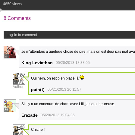
4850 views
8 Comments
Log-in to comment
Je m'attendais à quelque chose de pire, mais on est déjà pas mal av
26
King Leviathan
05/20/2013 18:38:05
Oui hein, on est bien placé là
7
Author
pain(t)
05/21/2013 20:11:57
Si il y a un concours de chant avec Lili, je serai heureuse.
36
Erazade
05/20/2013 19:04:36
Chiche !
7