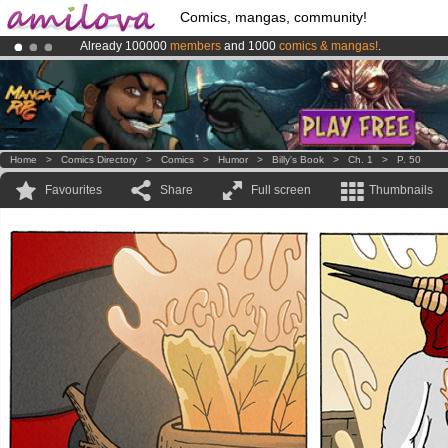
Comics, mangas, community!
Already 100000
members
and 1000
comics & mangas!
.
Amilova
Kickstarter is now LIVE
!.
Premium membership from
3.95 euros
per month !
Get membership
Home
>
Comics Directory
>
Comics
>
Humor
>
Billy's Book
>
Ch. 1
>
P. 50
Favourites
Share
Full screen
Thumbnails