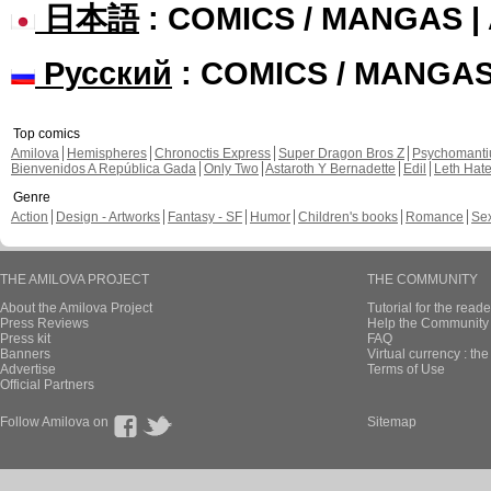
日本語
: COMICS / MANGAS 
Русский
: COMICS / MANGA
Top comics
Amilova
Hemispheres
Chronoctis Express
Super Dragon Bros Z
Psychomant
Bienvenidos A República Gada
Only Two
Astaroth Y Bernadette
Edil
Leth Hat
Genre
Action
Design - Artworks
Fantasy - SF
Humor
Children's books
Romance
Se
THE AMILOVA PROJECT
THE COMMUNITY
About the Amilova Project
Tutorial for the reade
Press Reviews
Help the Community 
Press kit
FAQ
Banners
Virtual currency : th
Advertise
Terms of Use
Official Partners
Follow Amilova on
Sitemap