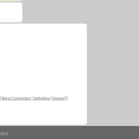
Blind Connection
Sethxfaye
Graped
HORS