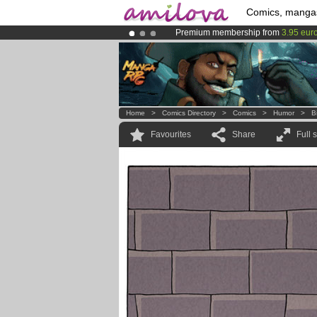
Comics, manga
Premium membership from
3.95 eur
Amilova
Kickstarter is now LIVE
!.
Already 134393
members
and 1208
Home
>
Comics Directory
>
Comics
>
Humor
>
B
Favourites
Share
Full 