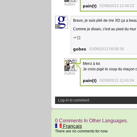
Author
pain(t)
02/08/2013 12:40:22
Bravo, je suis plié de rire XD ça a b
19
Comme je disais, c'est au pied du mur 
-> [ ]
gobes
02/08/2013 09:08:38
Merci à toi.
7
Je crois pigé le coup du maçon 
Author
pain(t)
02/08/2013 12:41:04
Log-in to comment
0 Comments In Other Languages.
Français
There are no comments for now.