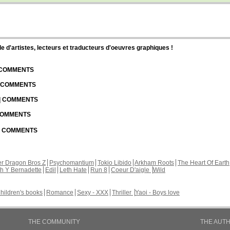
d'artistes, lecteurs et traducteurs d'oeuvres graphiques !
| COMMENTS
| COMMENTS
 | COMMENTS
 COMMENTS
 | COMMENTS
r Dragon Bros Z
Psychomantium
Tokio Libido
Arkham Roots
The Heart Of Earth
th Y Bernadette
Edil
Leth Hate
Run 8
Coeur D'aigle
Wild
hildren's books
Romance
Sexy - XXX
Thriller
Yaoi - Boys love
THE COMMUNITY
THE AUT