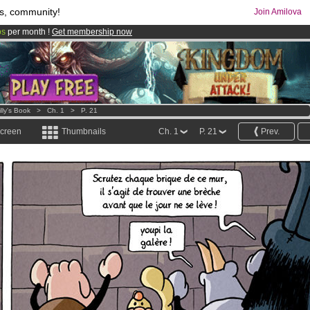
s, community!
Join Amilova
os
per month !
Get membership now
comics & mangas!
.
illy's Book
>
Ch. 1
>
P. 21
screen
Thumbnails
Ch. 1
P. 21
Prev.