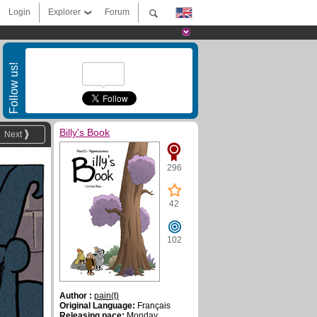
Login
Explorer
Forum
Follow us!
Billy's Book
Next
296
42
102
Author :
pain(t)
Original Language:
Français
Releasing pace:
Monday,