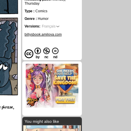
Thursday
Type :
Comics
Genre :
Humor
Versions:
Français
billysbook.amilova.com
by
nc
nd
You might also like