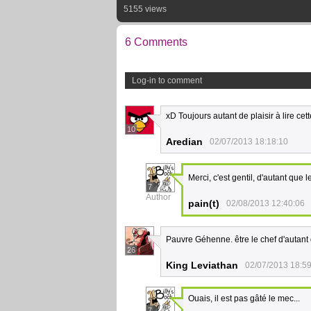
5155 views
6 Comments
Log-in to comment
xD Toujours autant de plaisir à lire c
10
Aredian
02/07/2013 18:18:10
Merci, c'est gentil, d'autant que
7
Author
pain(t)
02/08/2013 12:40:06
Pauvre Géhenne. être le chef d'autant 
26
King Leviathan
02/07/2013 18:5
Ouais, il est pas gâté le mec...
7