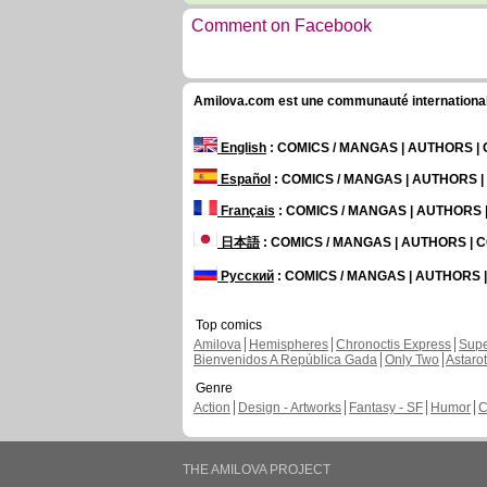
Comment on Facebook
Amilova.com est une communauté internationale 
English
: COMICS / MANGAS | AUTHORS 
Español
: COMICS / MANGAS | AUTHORS 
Français
: COMICS / MANGAS | AUTHORS
日本語
: COMICS / MANGAS | AUTHORS |
Русский
: COMICS / MANGAS | AUTHORS
Top comics
Amilova
Hemispheres
Chronoctis Express
Supe
Bienvenidos A República Gada
Only Two
Astaro
Genre
Action
Design - Artworks
Fantasy - SF
Humor
C
THE AMILOVA PROJECT