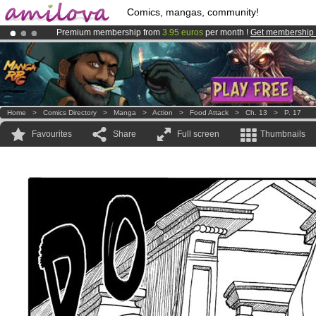
Comics, mangas, community!
Premium membership from
3.95 euros
per month !
Get membership
Amilova
Kickstarter is now LIVE
!.
Already 100000
members
and 1000
comics & mangas!
.
Home
>
Comics Directory
>
Manga
>
Action
>
Food Attack
>
Ch. 13
>
P. 17
Favourites
Share
Full screen
Thumbnails