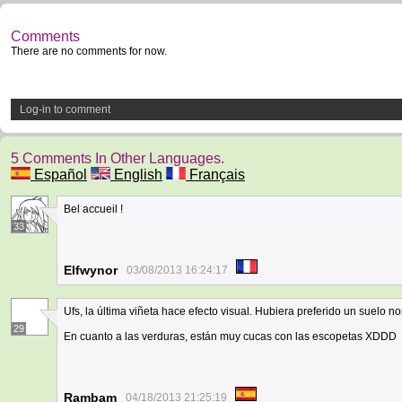
Comments
There are no comments for now.
Log-in to comment
5 Comments In Other Languages.
Español
English
Français
Bel accueil !
33
Elfwynor
03/08/2013 16:24:17
Ufs, la última viñeta hace efecto visual. Hubiera preferido un suelo n
29
En cuanto a las verduras, están muy cucas con las escopetas XDDD
Rambam
04/18/2013 21:25:19