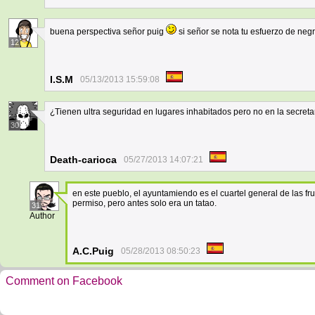
buena perspectiva señor puig
si señor se nota tu esfuerzo de negr
12
I.S.M
05/13/2013 15:59:08
¿Tienen ultra seguridad en lugares inhabitados pero no en la secreta
30
Death-carioca
05/27/2013 14:07:21
en este pueblo, el ayuntamiendo es el cuartel general de las fru
permiso, pero antes solo era un tatao.
31
Author
A.C.Puig
05/28/2013 08:50:23
Comment on Facebook