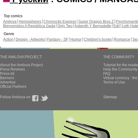
Top comics
Amilova
Hemispheres
Chronoctis Express
Super Dragon Bros Z
Psychomant
Bienvenidos A República Gada
Only Two
Astaroth Y Bernadette
Edil
Leth Hat
Genre
Action
Design - Artworks
Fantasy - SF
Humor
Children's books
Romance
Se
THE AMILOVA PROJECT
THE COMMUNITY
About the Amilova Project
Tutorial for the reade
Press Reviews
Help the Community 
Press kit
FAQ
Banners
Virtual currency : th
Advertise
Terms of Use
Official Partners
Follow Amilova on
Sitemap