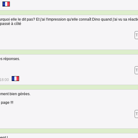
urquoi elle le dit pas? Et j'ai l'impression qu'elle connaît Dino quand j'ai vu sa réac
t passé à côté
T
des réponses.
T
18:00
ement bien gérées.
page !!!
T
ent !