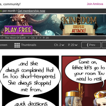
s, community!
Join Amilova
os
per month !
Get membership now
comics & mangas!
.
>
The Heart Of Earth
>
Ch. 2
>
P. 20
screen
Thumbnails
Ch. 2
P. 20
Prev.