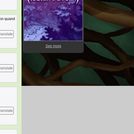
tion quand
ranslate
See more
ranslate
ranslate