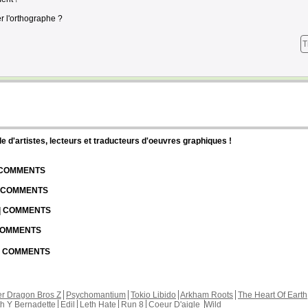
r l'orthographe ?
T
d'artistes, lecteurs et traducteurs d'oeuvres graphiques !
| COMMENTS
| COMMENTS
 | COMMENTS
 COMMENTS
 | COMMENTS
r Dragon Bros Z
Psychomantium
Tokio Libido
Arkham Roots
The Heart Of Earth
th Y Bernadette
Edil
Leth Hate
Run 8
Coeur D'aigle
Wild