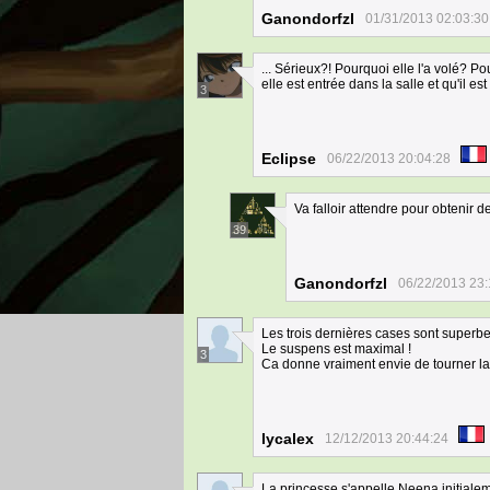
Ganondorfzl
01/31/2013 02:03:30
... Sérieux?! Pourquoi elle l'a volé? Po
elle est entrée dans la salle et qu'il es
3
Eclipse
06/22/2013 20:04:28
Va falloir attendre pour obtenir 
39
Ganondorfzl
06/22/2013 23:
Les trois dernières cases sont superb
Le suspens est maximal !
3
Ca donne vraiment envie de tourner la 
lycalex
12/12/2013 20:44:24
La princesse s'appelle Neena initialem