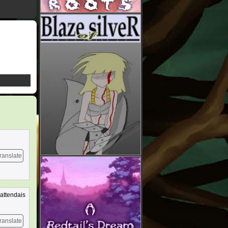
ranslate
 attendais
ranslate