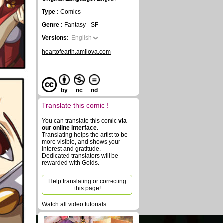
Type :
Comics
Genre :
Fantasy - SF
Versions:
English
heartofearth.amilova.com
by
nc
nd
Translate this comic !
You can translate this comic
via
our online interface
.
Translating helps the artist to be
more visible, and shows your
interest and gratitude.
Dedicated translators will be
rewarded with Golds.
Help translating or correcting
this page!
Watch all video tutorials