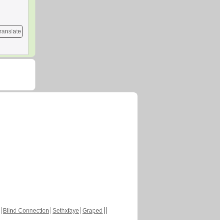
ranslate
Blind Connection
Sethxfaye
Graped