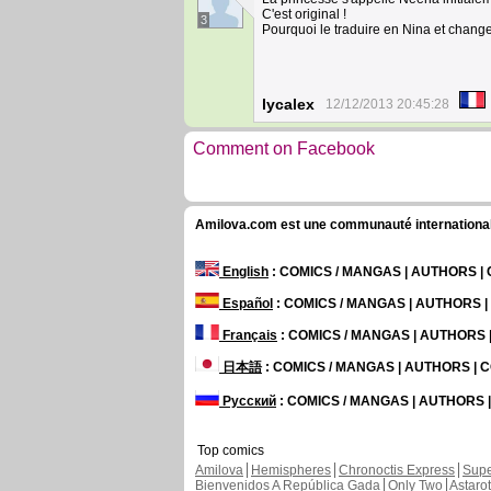
C'est original !
3
Pourquoi le traduire en Nina et change
lycalex
12/12/2013 20:45:28
Comment on Facebook
Amilova.com est une communauté internationale 
English
: COMICS / MANGAS | AUTHORS 
Español
: COMICS / MANGAS | AUTHORS 
Français
: COMICS / MANGAS | AUTHORS
日本語
: COMICS / MANGAS | AUTHORS |
Русский
: COMICS / MANGAS | AUTHORS
Top comics
Amilova
Hemispheres
Chronoctis Express
Supe
Bienvenidos A República Gada
Only Two
Astaro