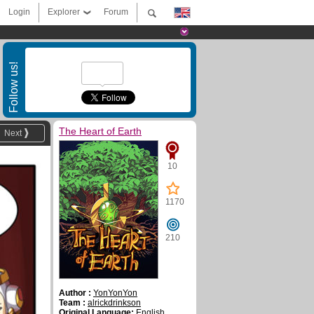
Login
Explorer
Forum
Follow us!
The Heart of Earth
Next
10
1170
210
Author :
YonYonYon
Team :
alrickdrinkson
Original Language:
English