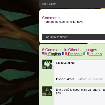
4866 views
Comments
There are no comments for now.
Log-in to comment
6 Comments In Other Languages.
English
Français
Italiano
Oh! révélation!
46
Blood Wolf
12/06/2012 14:54:30
Elle a volé le coeur et ça va rendre ma
pas.
39