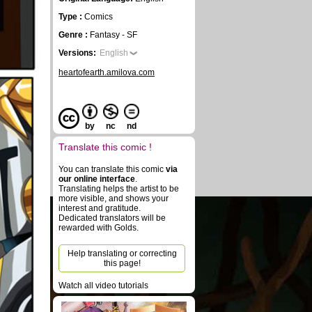
Type :
Comics
Genre :
Fantasy - SF
Versions:
English
heartofearth.amilova.com
by
nc
nd
Translate this comic !
You can translate this comic
via
our online interface
.
Translating helps the artist to be
more visible, and shows your
interest and gratitude.
Dedicated translators will be
rewarded with Golds.
Help translating or correcting
this page!
Watch all video tutorials