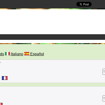
ds
Italiano
Español
^
T
T