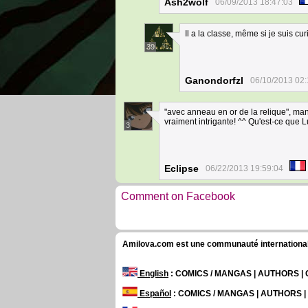
Ash2wolf
06/09/2013 18:47:03
Il a la classe, même si je suis cu
39
Ganondorfzl
06/10/2013 02:
"avec anneau en or de la relique", manqu
vraiment intrigante! ^^ Qu'est-ce que Lu
3
Eclipse
06/22/2013 19:59:04
Comment on Facebook
Amilova.com est une communauté internationale 
English
: COMICS / MANGAS | AUTHORS 
Español
: COMICS / MANGAS | AUTHORS 