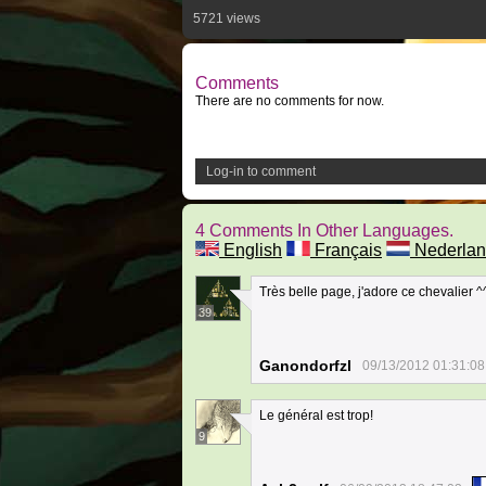
5721 views
Comments
There are no comments for now.
Log-in to comment
4 Comments In Other Languages.
English
Français
Nederlan
Très belle page, j'adore ce chevalier ^
39
Ganondorfzl
09/13/2012 01:31:08
Le général est trop!
9