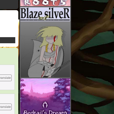
ranslate
ranslate