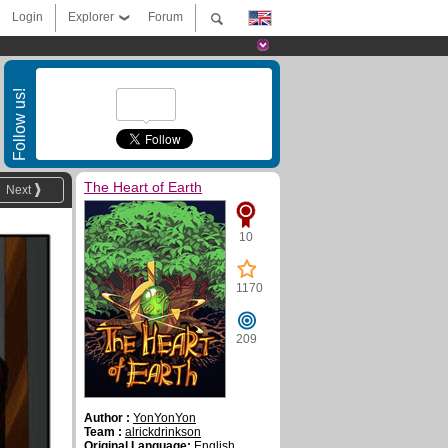
Login
Explorer
Forum
Follow us!
The Heart of Earth
Next
10
1170
209
Author :
YonYonYon
Team :
alrickdrinkson
Original Language:
English