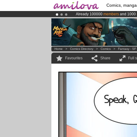
Comics, manga
Already 100000
members
and 1000
Amilova
Kickstarter is now LIVE
!.
Premium membership from
3.95 eur
Home
>
Comics Directory
>
Comics
>
Fantasy - SF
Favourites
Share
Full 