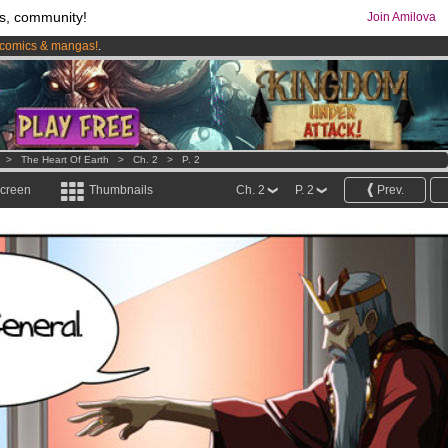
s, community!
Join Amilova
comics & mangas!
.
os
per month !
Get membership now
>
The Heart Of Earth
>
Ch. 2
>
P. 2
screen
Thumbnails
Ch. 2
P. 2
Prev.