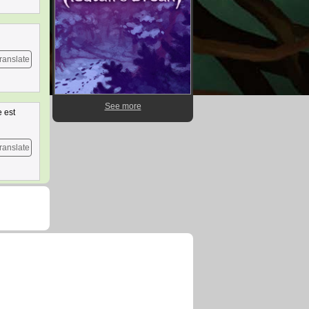
ranslate
See more
e est
ranslate