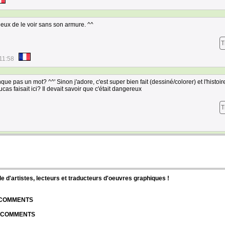
rieux de le voir sans son armure. ^^
T
11:58
e pas un mot? ^^' Sinon j'adore, c'est super bien fait (dessiné/colorer) et l'histoir
cas faisait ici? Il devait savoir que c'était dangereux
T
d'artistes, lecteurs et traducteurs d'oeuvres graphiques !
| COMMENTS
| COMMENTS