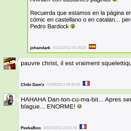
Recuerda que estamos en la página en ca
cómic en castellano o en catalán... per
Pedro Bardock
johandark
01/21/2012 01:38:20
pauvre christ, il est vraiment squeletti
31
Chibi Dam'z
02/09/2012 09:30:42
HAHAHA Dan-ton-cu-ma-bit... Apres seu
19
blague... ENORME!
PeekaBoo
02/27/2012 22:52:16