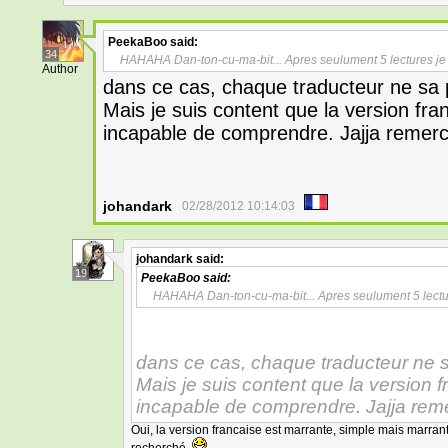
PeekaBoo
said:
34
HAHAHA Dan-ton-cu-ma-bit... Apres seulument 5 lectures j
Author
dans ce cas, chaque traducteur ne sa 
Mais je suis content que la version fra
incapable de comprendre. Jajja remer
johandark
02/28/2012 10:14:03
johandark
said:
19
PeekaBoo
said:
HAHAHA Dan-ton-cu-ma-bit... Apres seulument 5 lectu
dans ce cas, chaque traducteur ne s
Mais je suis content que la version 
incapable de comprendre. Jajja rem
Oui, la version francaise est marrante, simple mais marran