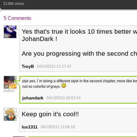
31386 views
5 Comments
Yes that's true it looks 10 times better 
41
JohanDark !
Are you progressing with the second 
TroyB
04/12/2011 21:17:43
jeje yes, i´m doing a different style in the second chapter, more like t
34
not so colorful of grays.
Author
johandark
04/13/2011 00:01:54
Keep goin it's cool!!
1
luc1311
04/13/2011 12:04:18