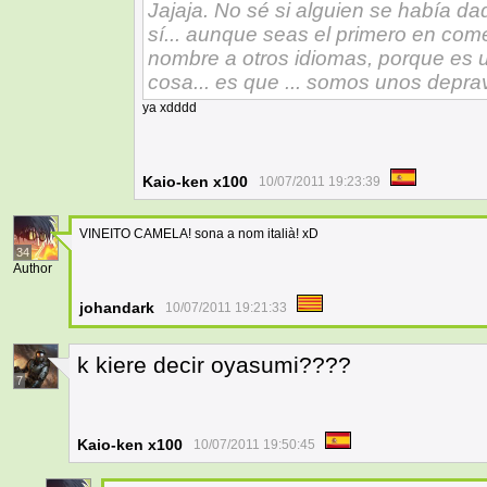
Jajaja. No sé si alguien se había da
sí... aunque seas el primero en comen
nombre a otros idiomas, porque es 
cosa... es que ... somos unos depra
ya xdddd
Kaio-ken x100
10/07/2011 19:23:39
VINEITO CAMELA! sona a nom italià! xD
34
Author
johandark
10/07/2011 19:21:33
k kiere decir oyasumi????
7
Kaio-ken x100
10/07/2011 19:50:45