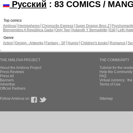
Русский
: 83 COMICS / MAN
Top comics
Amilova
Hemispheres
Chronoctis Express
Super Dragon Bros Z
Psychomant
Bienvenidos A República Gada
Only Two
Astaroth Y Bernadette
Edil
Leth Hat
Genre
Action
Design - Artworks
Fantasy - SF
Humor
Children's books
Romance
Se
THE AMILOVA PROJECT
THE COMMUNITY
About the Amilova Project
Tutorial for the reade
Press Reviews
Help the Community 
Press kit
FAQ
Banners
Virtual currency : th
Advertise
Terms of Use
Official Partners
Follow Amilova on
Sitemap