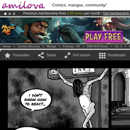
Comics, mangas, community!
Premium membership from
3.95 euros
per month !
Get membership
Already 100000
members
and 1000
comics & mangas!
.
Amilova
Kickstarter is now LIVE
!.
Home
>
Comics Directory
>
Manga
>
Fantasy - SF
>
ARKHAM Roots
>
Ch. 1
>
Favourites
Share
Full screen
Thumbnails
i don't
know how
to react...