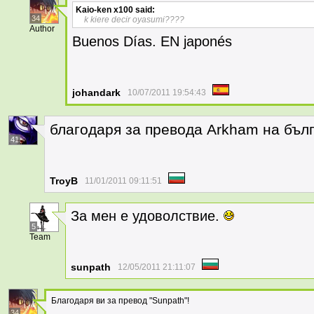
Kaio-ken x100
said:
34
k kiere decir oyasumi????
Author
Buenos Días. EN japonés
johandark
10/07/2011 19:54:43
благодаря за превода Arkham на бълг
41
TroyB
11/01/2011 09:11:51
За мен е удоволствие.
5
Team
sunpath
12/05/2011 21:11:07
Благодаря ви за превод "Sunpath"!
34