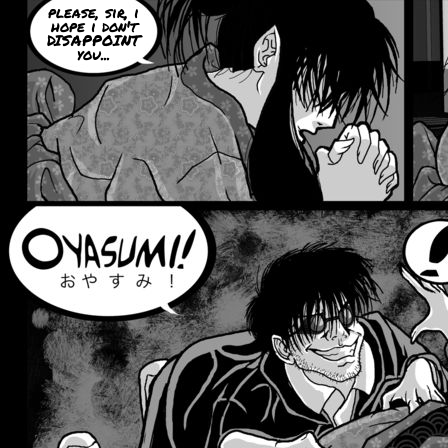
please, sir, i
hope i don't
DISAPPOINT
you...