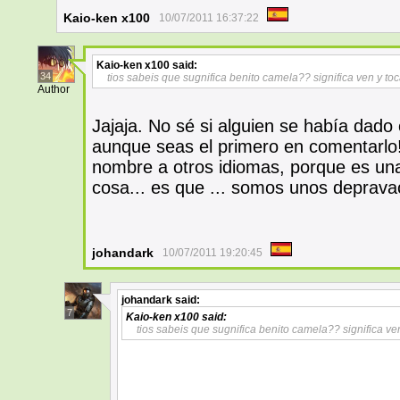
Kaio-ken x100
10/07/2011 16:37:22
Kaio-ken x100
said:
34
tios sabeis que sugnifica benito camela?? significa ven y t
Author
Jajaja. No sé si alguien se había dado 
aunque seas el primero en comentarlo! x
nombre a otros idiomas, porque es un
cosa... es que ... somos unos deprava
johandark
10/07/2011 19:20:45
johandark
said:
7
Kaio-ken x100
said:
tios sabeis que sugnifica benito camela?? significa v