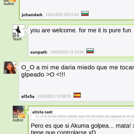
Author
johandark
11/01/2011 09:51:44
you are welcome. for me it is pure fun
5
Team
sunpath
12/05/2011 21:13:04
O_O a mi me daria miedo que me tocara
4
glpeado >O <!!!
al3s5a
12/02/2011 19:08:03
al3s5a
said:
34
O_O a mi me daria miedo que me tocaran asi jajajaa yo lo hu
Author
Pero es que si Akuma golpea... mata! 
tiene que controlarse xD