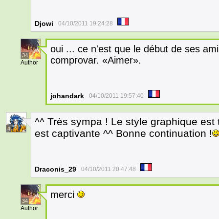
Djowi
04/10/2011 19:24:28
oui ... ce n'est que le début de ses 
34
comprovar. «Aimer».
Author
johandark
04/10/2011 19:57:40
^^ Très sympa ! Le style graphique est t
4
est captivante ^^ Bonne continuation !
Draconis_29
04/10/2011 20:47:48
merci
34
Author