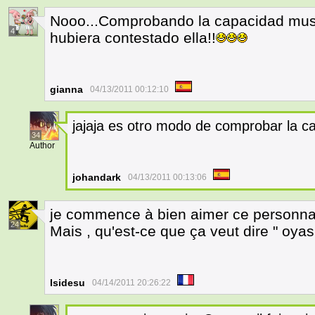
Nooo...Comprobando la capacidad musc
4
hubiera contestado ella!!
gianna
04/13/2011 00:12:10
jajaja es otro modo de comprobar la 
34
Author
johandark
04/13/2011 00:13:06
je commence à bien aimer ce personna
24
Mais , qu'est-ce que ça veut dire " oya
Isidesu
04/14/2011 20:26:22