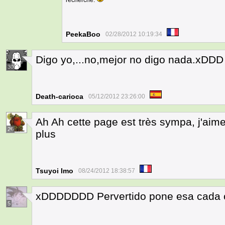
recherché.
PeekaBoo
02/28/2012 10:19:34
Digo yo,...no,mejor no digo nada.xDDD
30
Death-carioca
05/12/2012 23:26:00
Ah Ah cette page est très sympa, j'aim
26
plus
Tsuyoi Imo
08/24/2012 18:38:57
xDDDDDDD Pervertido pone esa cada 
5