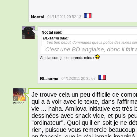
Noctal
04/11/2011 20:52:13
Noctal
said:
1
BL-sama
said:
très bon début, dommages que la police des textes soi
C'est une BD anglaise, donc il fait 
Ah d'accord je comprends mieux
BL-sama
04/12/2011 20:35:07
Je trouve cela un peu difficile de co
34
qui a à voir avec le texte, dans l'affi
Author
vie ... haha. Amilova initiative est trè
dessinées avec snack vide, et puis peu
"ordinateur". Quoi qu'il en soit je ne d
rien, puisque vous remercie beaucoup "
en français, que je n'ai jamais imaginé