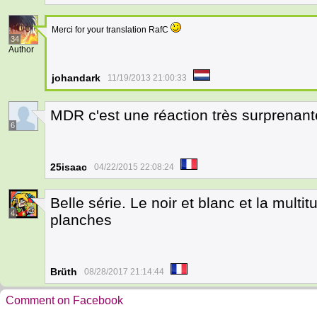
Merci for your translation RafC
34
Author
johandark
11/19/2013 21:00:33
MDR c'est une réaction très surprenant
6
25isaac
04/22/2015 22:08:24
Belle série. Le noir et blanc et la mult
4
planches
Brüth
08/28/2017 21:14:44
Comment on Facebook