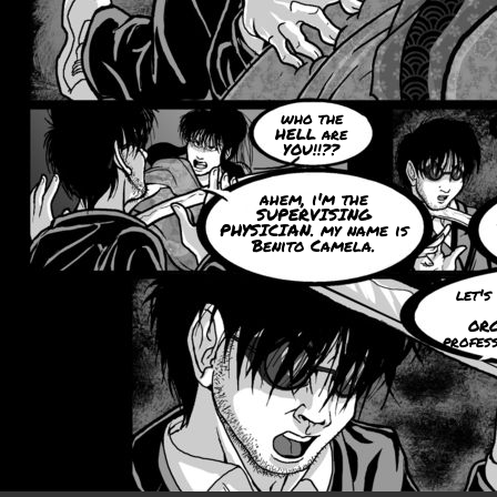
who the
HELL are
YOU!!??
ahem, i'm the
SUPERVISING
PHYSICIAN. my name is
Benito Camela.
let's
ORG
profes