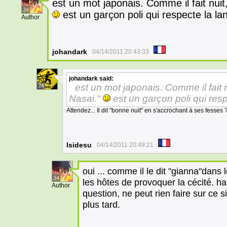
est un mot japonais. Comme il fait nuit
34
est un garçon poli qui respecte la lan
Author
johandark
04/14/2011 20:43:33
johandark
said:
est un mot japonais. Comme il fait 
24
Nasai."
est un garçon poli qui resp
Attendez... Il dit "bonne nuit" en s'accrochant à ses fesse
Isidesu
04/14/2011 20:49:21
oui ... comme il le dit "gianna"dans
34
les hôtes de provoquer la cécité. ha
Author
question, ne peut rien faire sur ce 
plus tard.