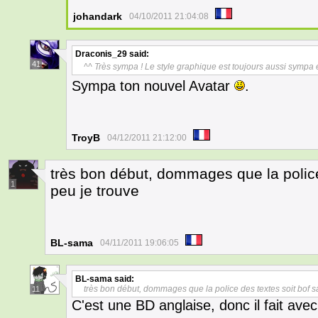
johandark
04/10/2011 21:04:08
Draconis_29
said:
41
^^ Très sympa ! Le style graphique est toujours aussi sympa et
Sympa ton nouvel Avatar
.
TroyB
04/12/2011 21:12:00
très bon début, dommages que la police
1
peu je trouve
BL-sama
04/11/2011 19:06:05
BL-sama
said:
très bon début, dommages que la police des textes soit bof s
11
C'est une BD anglaise, donc il fait avec