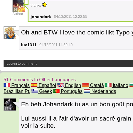
thanks
34
Author
johandark
04/13/2011 12:22:55
Oh and BTW I love the comic likt Typo
1
luc1311
04/13/2011 14:59:40
Log-in to comment
51 Comments In Other Languages.
Français
Español
English
Català
Italiano
Brazillian Pt.
Greek
Português
Nederlands
Eh beh Johandark tu as un bon goût pour 
13
Lui aussi il a l'air d'avoir un sacré gr
voir la suite.