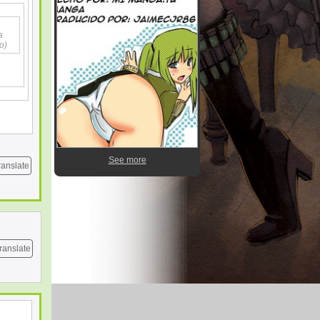
a
o)
See more
ranslate
ranslate