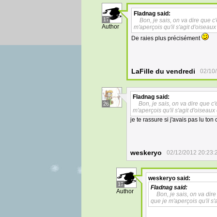
Fladnag
said:
17
Bon, je sais, on va dire que c
Author
m'aperçois qu'il s'agit d'oiseaux
De raies plus précisément
LaFille du vendredi
02/10
Fladnag
said:
Bon, je sais, on va dire que c
26
m'aperçois qu'il s'agit d'oiseaux
je te rassure si j'avais pas lu to
weskeryo
02/12/2012 20:23:
weskeryo
said:
17
Fladnag
said:
Author
Bon, je sais, on va dir
que je m'aperçois qu'il s'