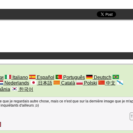
ки
Italiano
Español
Português
Deutsch
Nederlands
日本語
Català
Polski
中文
ânia
한국어
rce que je regardais autre chose, mais ce n'est que sur la dernière image que je m'a
inquiétants d'ailleurs ;o)
T