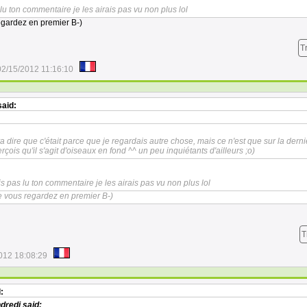
s lu ton commentaire je les airais pas vu non plus lol
egardez en premier B-)
T
02/15/2012 11:16:10
aid:
va dire que c'était parce que je regardais autre chose, mais ce n'est que sur la dern
çois qu'il s'agit d'oiseaux en fond ^^ un peu inquiétants d'ailleurs ;o)
ais pas lu ton commentaire je les airais pas vu non plus lol
e vous regardez en premier B-)
T
012 18:08:29
:
ndredi
said: