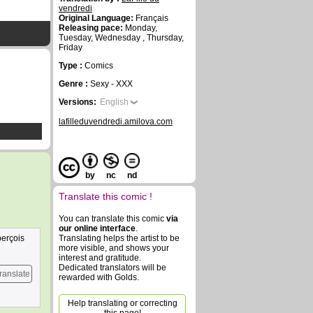
vendredi
Original Language:
Français
Releasing pace:
Monday,
Tuesday, Wednesday , Thursday,
Friday
Type :
Comics
Genre :
Sexy - XXX
Versions:
English
lafilleduvendredi.amilova.com
by
nc
nd
Translate this comic !
You can translate this comic
via
our online interface
.
perçois
Translating helps the artist to be
more visible, and shows your
interest and gratitude.
Dedicated translators will be
ranslate
rewarded with Golds.
Help translating or correcting