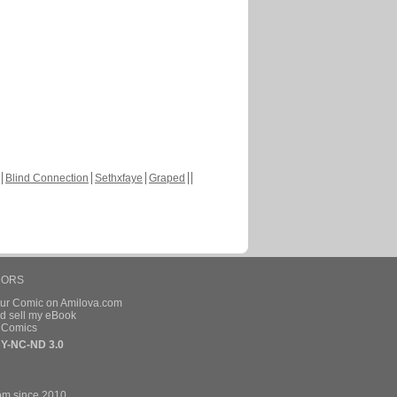
Blind Connection
Sethxfaye
Graped
HORS
our Comic on Amilova.com
d sell my eBook
e Comics
Y-NC-ND 3.0
om since 2010