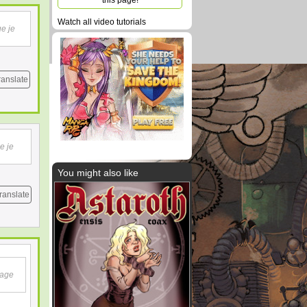
this page!
Watch all video tutorials
ue je
ranslate
e je
You might also like
ranslate
mage