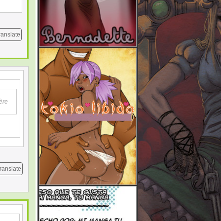
ranslate
ière
ranslate