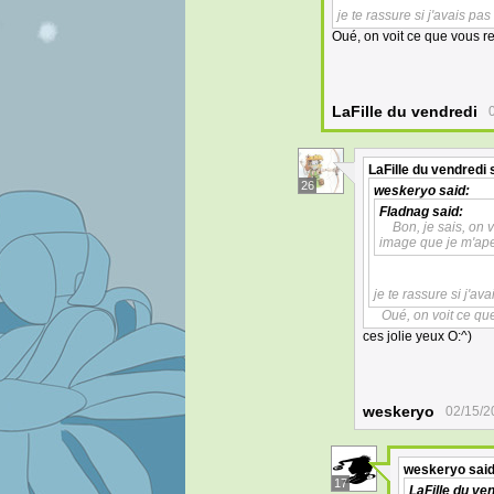
je te rassure si j'avais pa
Oué, on voit ce que vous r
LaFille du vendredi
LaFille du vendredi
s
26
weskeryo
said:
Fladnag
said:
Bon, je sais, on 
image que je m'aper
je te rassure si j'av
Oué, on voit ce qu
ces jolie yeux O:^)
weskeryo
02/15/2
weskeryo
said
17
LaFille du ve