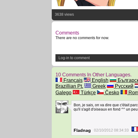
3638 views
Comments
There are no comments for now.
Log-in to comment
10 Comments In Other Languages.
Français
English
Българс
Brazillian Pt.
Greek
Русский
Galego
Türkçe
Česko
Rom
Bon, je sais, on va dire que c'était pa
qu'il s'agit d'oiseaux en fond ^^ un peu 
31
Fladnag
02/10/2012 08:34:33