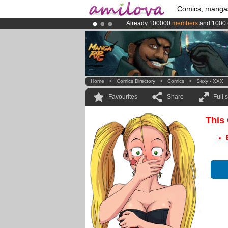
Comics, manga
Already 100000
members
and 1000
Amilova
Kickstarter is now LIVE
!.
Premium membership from
3.95 eur
Home
>
Comics Directory
>
Comics
>
Sexy - XXX
Favourites
Share
Full 
This