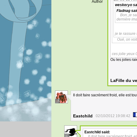
Author
weskeryo
sa
Fladnag
sai
Bon, je sa
dernière ima
je te rassure 
Oué, on voi
ces jolie yeux 
Ou les jolies raie
LaFille du v
Il doit faire sacrément froid, elle est to
15
Eastchild
02/10/2012 19:08:42
Eastchild
said:
17
Il doit faire sacrément froid, e