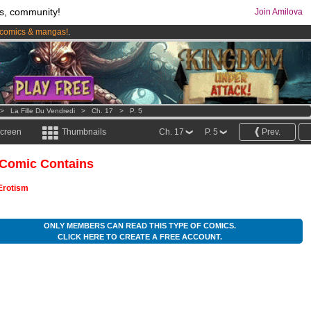
s, community!
Join Amilova
comics & mangas!
.
os
per month !
Get membership now
>
La Fille Du Vendredi
>
Ch. 17
>
P. 5
screen
Thumbnails
Ch. 17
P. 5
Prev.
 Comic Contains
Erotism
ONLY MEMBERS CAN READ THIS TYPE OF COMICS.
CLICK HERE TO CREATE A FREE ACCOUNT.