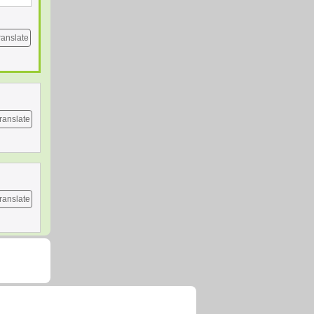
ranslate
ranslate
ranslate