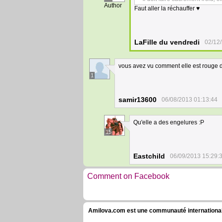
Author
Faut aller la réchauffer ♥
LaFille du vendredi
02/12
vous avez vu comment elle est rouge de
1
samir13600
06/08/2013 01:13:44
Qu'elle a des engelures :P
15
Eastchild
06/09/2013 15:29:
Comment on Facebook
Amilova.com est une communauté internationale 