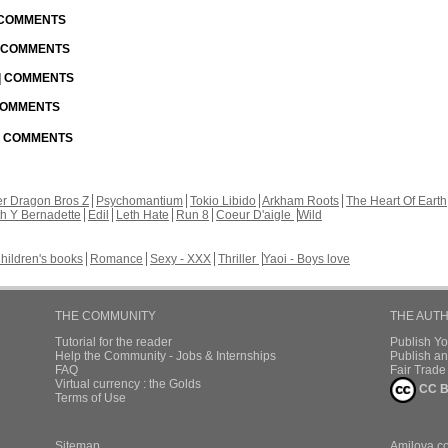
| COMMENTS
| COMMENTS
 | COMMENTS
 COMMENTS
 | COMMENTS
r Dragon Bros Z
Psychomantium
Tokio Libido
Arkham Roots
The Heart Of Earth
th Y Bernadette
Edil
Leth Hate
Run 8
Coeur D'aigle
Wild
hildren's books
Romance
Sexy - XXX
Thriller
Yaoi - Boys love
THE COMMUNITY
THE AUT
Tutorial for the reader
Publish Y
Help the Community - Jobs & Internships
Publish an
FAQ
Fair Trad
Virtual currency : the Golds
CC B
Terms of Use
Sitemap
Amilova.c