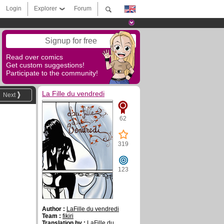
Login
Explorer
Forum
Signup for free
Read over comics
Get custom suggestions!
Participate to the community!
La Fille du vendredi
Next
62
319
123
Author :
LaFille du vendredi
Team :
fikiri
Translation by :
LaFille du