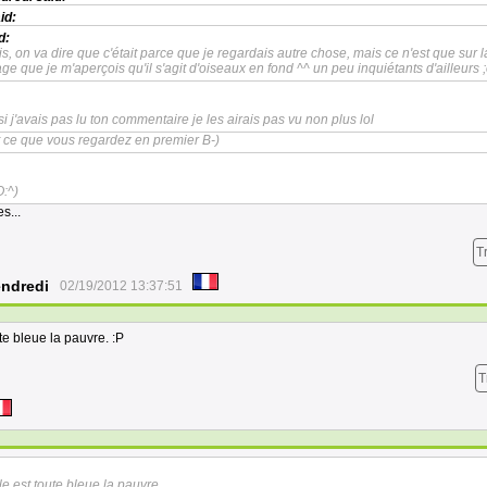
id:
d:
is, on va dire que c'était parce que je regardais autre chose, mais ce n'est que sur l
ge que je m'aperçois qu'il s'agit d'oiseaux en fond ^^ un peu inquiétants d'ailleurs ;
si j'avais pas lu ton commentaire je les airais pas vu non plus lol
t ce que vous regardez en premier B-)
O:^)
s...
T
endredi
02/19/2012 13:37:51
ute bleue la pauvre. :P
T
lle est toute bleue la pauvre.