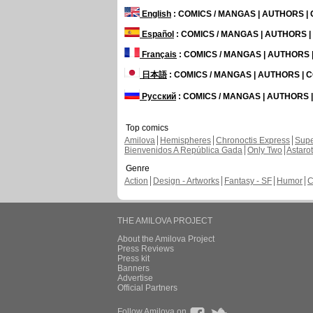
English
: COMICS / MANGAS | AUTHORS 
Español
: COMICS / MANGAS | AUTHORS 
Français
: COMICS / MANGAS | AUTHORS
日本語
: COMICS / MANGAS | AUTHORS |
Русский
: COMICS / MANGAS | AUTHORS
Top comics
Amilova
Hemispheres
Chronoctis Express
Supe
Bienvenidos A República Gada
Only Two
Astaro
Genre
Action
Design - Artworks
Fantasy - SF
Humor
C
THE AMILOVA PROJECT
About the Amilova Project
Press Reviews
Press kit
Banners
Advertise
Official Partners
Follow Amilova on