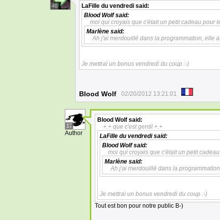
LaFille du vendredi
said:
46
Blood Wolf
said:
moi qui croyais que c'était un petit cadeau pour l
Marlène
said:
Ah j'ai merdouillé dans la programmation, elle a
Je mettrai un bonus vendredi du coup :-)
Blood Wolf
02/20/2012 13:21:01
Blood Wolf
said:
17
+.+ que c'est gentil +.+
Author
LaFille du vendredi
said:
Blood Wolf
said:
moi qui croyais que c'était un petit cadeau
Marlène
said:
Ah j'ai merdouillé dans la programmation,
Je mettrai un bonus vendredi du coup :-)
Tout est bon pour notre public B-)