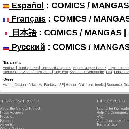
Español
: COMICS / MANGAS
Français
: COMICS / MANGA
日本語
: COMICS / MANGAS 
Русский
: COMICS / MANGA
Top comics
Amilova
Hemispheres
Chronoctis Express
Super Dragon Bros Z
Psychomant
Bienvenidos A República Gada
Only Two
Astaroth Y Bernadette
Edil
Leth Hat
Genre
Action
Design - Artworks
Fantasy - SF
Humor
Children's books
Romance
Se
THE AMILOVA PROJECT
THE COMMUNITY
About the Amilova Project
Tutorial for the reade
Press Reviews
Help the Community 
Press kit
FAQ
Banners
Virtual currency : th
Advertise
Terms of Use
Official Partners