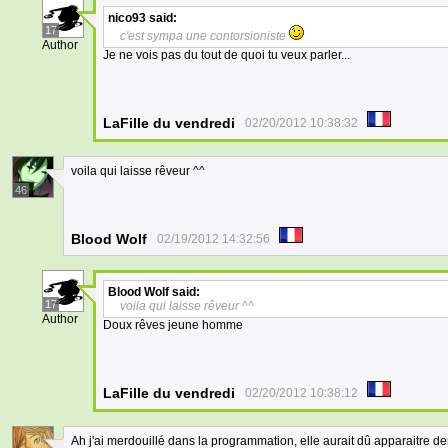
nico93
said:
17
c'est sympa une contorsioniste
Author
Je ne vois pas du tout de quoi tu veux parler...
LaFille du vendredi
02/20/2012 10:38:32
voila qui laisse rêveur ^^
46
Blood Wolf
02/19/2012 14:32:56
Blood Wolf
said:
17
voila qui laisse rêveur ^^
Author
Doux rêves jeune homme
LaFille du vendredi
02/20/2012 10:38:12
Ah j'ai merdouillé dans la programmation, elle aurait dû apparaitre d