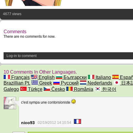
4677 views
Comments
There are no comments for now.
Log-in to comment
10 Comments In Other Languages.
Français
English
Български
Italiano
Españ
Brazillian Pt.
Greek
Русский
Nederlands
日本
Galego
Türkçe
Česko
România
한국어
c'est sympa une contorsioniste
28
nico93
02/19/2012 14:10:54