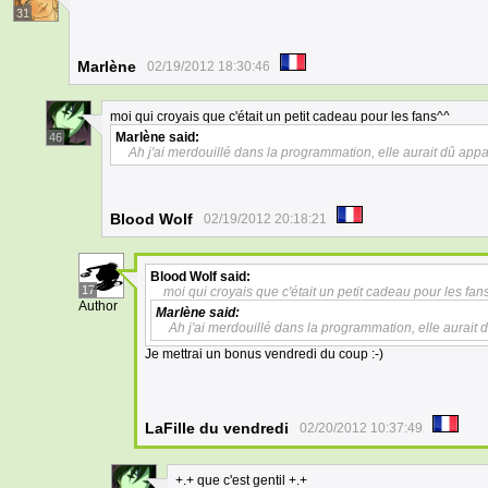
31
Marlène
02/19/2012 18:30:46
moi qui croyais que c'était un petit cadeau pour les fans^^
Marlène
said:
46
Ah j'ai merdouillé dans la programmation, elle aurait dû appa
Blood Wolf
02/19/2012 20:18:21
Blood Wolf
said:
17
moi qui croyais que c'était un petit cadeau pour les fan
Author
Marlène
said:
Ah j'ai merdouillé dans la programmation, elle aurait 
Je mettrai un bonus vendredi du coup :-)
LaFille du vendredi
02/20/2012 10:37:49
+.+ que c'est gentil +.+