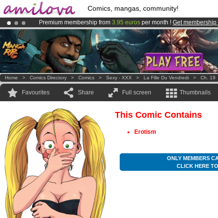
Comics, mangas, community!
Premium membership from
3.95 euros
per month !
Get membership
Already 100000
members
and 1000
comics & mangas!
.
Amilova
Kickstarter is now LIVE
!.
Home
>
Comics Directory
>
Comics
>
Sexy - XXX
>
La Fille Du Vendredi
>
Ch. 19
Favourites
Share
Full screen
Thumbnails
This Comic Contains
Erotism
ONLY MEMBERS CA
CLICK HERE T