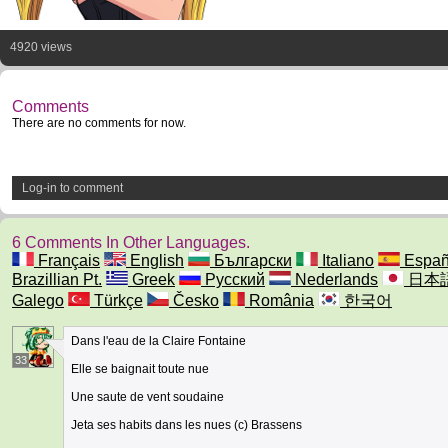
4920 views
Comments
There are no comments for now.
Log-in to comment
6 Comments In Other Languages.
Français
English
Български
Italiano
Españ
Brazillian Pt.
Greek
Русский
Nederlands
日本
Galego
Türkçe
Česko
România
한국어
Dans l'eau de la Claire Fontaine
33
Elle se baignait toute nue
Une saute de vent soudaine
Jeta ses habits dans les nues (c) Brassens