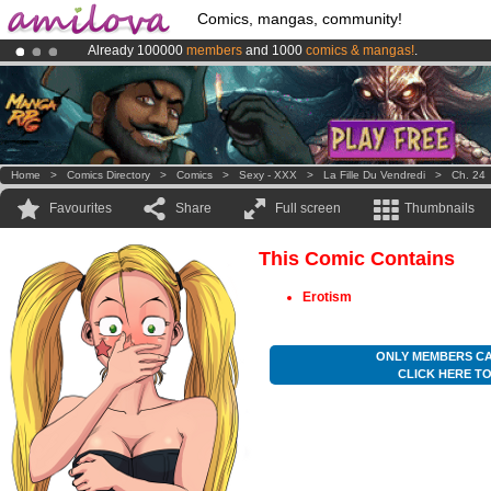
Comics, mangas, community!
Already 100000
members
and 1000
comics & mangas!
.
Premium membership from
3.95 euros
per month !
Get membership
Amilova
Kickstarter is now LIVE
!.
Home
>
Comics Directory
>
Comics
>
Sexy - XXX
>
La Fille Du Vendredi
>
Ch. 24
Favourites
Share
Full screen
Thumbnails
This Comic Contains
Erotism
ONLY MEMBERS CA
CLICK HERE T