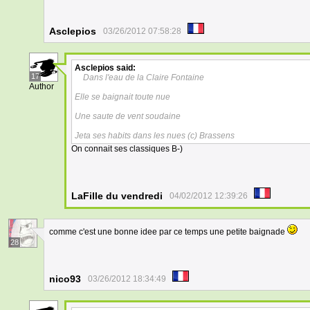
Asclepios
03/26/2012 07:58:28
Asclepios
said:
17
Dans l'eau de la Claire Fontaine
Author
Elle se baignait toute nue
Une saute de vent soudaine
Jeta ses habits dans les nues (c) Brassens
On connait ses classiques B-)
LaFille du vendredi
04/02/2012 12:39:26
comme c'est une bonne idee par ce temps une petite baignade
28
nico93
03/26/2012 18:34:49