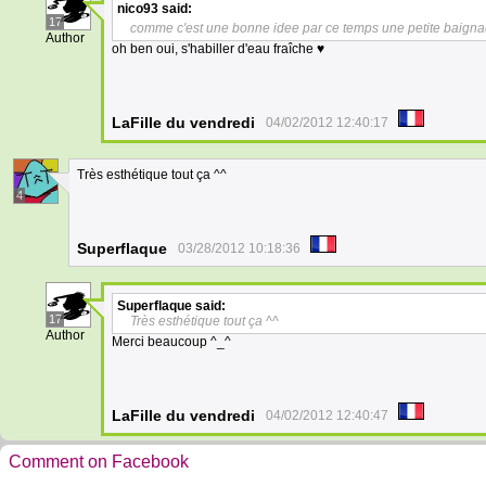
nico93
said:
17
comme c'est une bonne idee par ce temps une petite baign
Author
oh ben oui, s'habiller d'eau fraîche ♥
LaFille du vendredi
04/02/2012 12:40:17
Très esthétique tout ça ^^
4
Superflaque
03/28/2012 10:18:36
Superflaque
said:
17
Très esthétique tout ça ^^
Author
Merci beaucoup ^_^
LaFille du vendredi
04/02/2012 12:40:47
Comment on Facebook