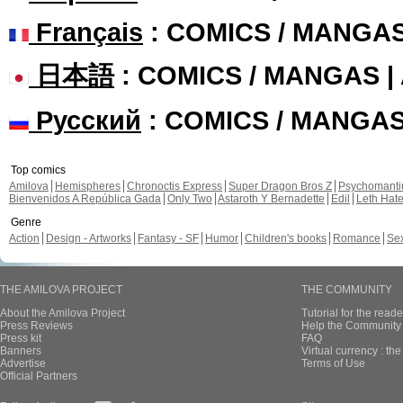
Français
: COMICS / MANGA
日本語
: COMICS / MANGAS 
Русский
: COMICS / MANGA
Top comics
Amilova
Hemispheres
Chronoctis Express
Super Dragon Bros Z
Psychomant
Bienvenidos A República Gada
Only Two
Astaroth Y Bernadette
Edil
Leth Hat
Genre
Action
Design - Artworks
Fantasy - SF
Humor
Children's books
Romance
Se
THE AMILOVA PROJECT
THE COMMUNITY
About the Amilova Project
Tutorial for the reade
Press Reviews
Help the Community 
Press kit
FAQ
Banners
Virtual currency : th
Advertise
Terms of Use
Official Partners