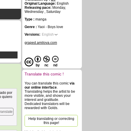
Original Language:
English
Releasing pace:
Monday,
Wednesday , Saturday
Type :
manga
Genre :
Yaoi - Boys love
Versions:
English
graped.amilova.com
by
nc
nd
Translate this comic !
You can translate this comic
via
our online interface
.
Translating helps the artist to be
tado por
more visible, and shows your
o quiero
interest and gratitude.
Dedicated translators will be
rewarded with Golds.
ranslate
Help translating or correcting
this page!