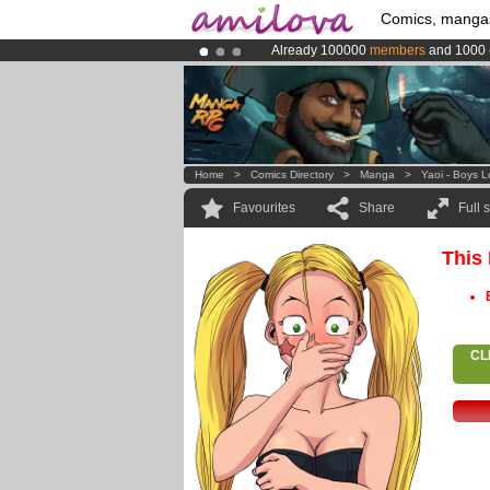
Comics, manga
Already 100000
members
and 1000
Premium membership from
3.95 eur
Amilova
Kickstarter is now LIVE
!.
Home
>
Comics Directory
>
Manga
>
Yaoi - Boys 
Favourites
Share
Full 
This
CL