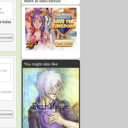
Watch all video tutorials
he
ara
de todas
ranslate
You might also like
ue me
ía donde
ranslate