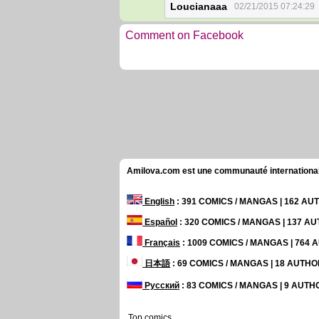
Loucianaaa
02/21/2015 07:24:29
Comment on Facebook
Amilova.com est une communauté internationale 
English
: 391 COMICS / MANGAS | 162 A
Español
: 320 COMICS / MANGAS | 137 A
Français
: 1009 COMICS / MANGAS | 764
日本語
: 69 COMICS / MANGAS | 18 AUTH
Русский
: 83 COMICS / MANGAS | 9 AUT
Top comics