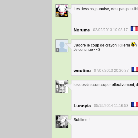
Les dessins, punaise, c'est pas possib
3
Norume
02/02/2013 10:08:17
J'adore le coup de crayon ! (Herm
)
Je continue~ <3
1
woutiou
07/07/2013 20:20:37
les dessins sont super effectivement, de 
7
Lunnyia
05/15/2014 11:16:53
Sublime !!
2