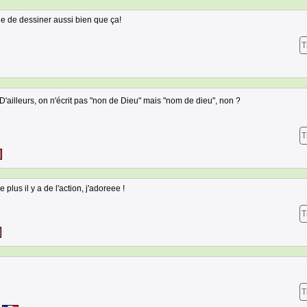
le de dessiner aussi bien que ça!
T
 D'ailleurs, on n'écrit pas "non de Dieu" mais "nom de dieu", non ?
T
plus il y a de l'action, j'adoreee !
T
T