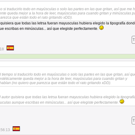
 si traducirlo todo en mayúsculas o solo las partes en las que gritan, así que me 
ente queda mejor a la hora de leer, mayúsculas para cuando gritan y minúsculas p
rezca que están todo el rato gritando xDD).
 quisiera que todas las letrsa fueran mayusculas hubiera elegido la tipografía don
e escribas en minúsculas... así que elegiste perfectamente.
T
:18
tiempo si traducirlo todo en mayúsculas o solo las partes en las que gritan, así q
estéticamente queda mejor a la hora de leer, mayúsculas para cuando gritan y
ablan (no quiero que parezca que están todo el rato gritando xDD).
 autor quisiera que todas las letrsa fueran mayusculas hubiera elegido la tipograf
suculas aunque escribas en minúsculas... así que elegiste perfectamente.
T
:56:13