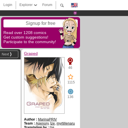
Login
Explorer
Forum
Signup for free
Read over 1208 comics
Get custom suggestions!
Participate to the community!
Graped
Next
46
1115
136
Author :
MarinaPRIV
Team :
Agenory
,
tze
,
myrtillenaru
Translation by :
tze