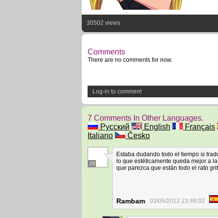
30502 views
Comments
There are no comments for now.
Log-in to comment
7 Comments In Other Languages.
Русский
English
Français
Italiano
Česko
Estaba dudando todo el tiempo si trad
lo que estéticamente queda mejor a la
29
que parezca que están todo el rato gr
Rambam
03/05/2012 23:46:02