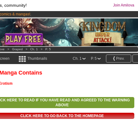
s, community!
Join Amilova
comics & mangas!
.
os
per month !
Get membership now
Love
>
Graped
>
Ch. 1
>
P. 5
screen
Thumbnails
Ch. 1
P. 5
Prev.
 Manga Contains
Erotism
ICK HERE TO READ IF YOU HAVE READ AND AGREED TO THE WARNING
ABOVE
CLICK HERE TO GO BACK TO THE HOMEPAGE