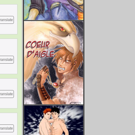
ranslate
ranslate
ranslate
ranslate