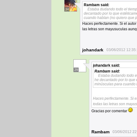
Rambam
said:
Estaba dudando todo el tiempo
34
decantado por lo que estéticam
cuando hablan (no quiero que pa
Haces perfectamente. Si el autor
las letras son mayusuculas aunqu
johandark
03/06/2012 12:35
johandark
said:
29
Rambam
said:
Estaba dudando todo el 
he decantado por lo que 
minúsculas para cuando h
Haces perfectamente. Si el
todas las letras son mayu
Gracias por comentar
Rambam
03/06/2012 22