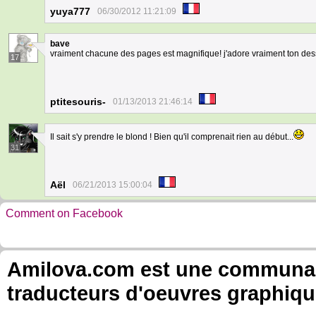
yuya777
06/30/2012 11:21:09
bave
vraiment chacune des pages est magnifique! j'adore vraiment ton des
17
ptitesouris-
01/13/2013 21:46:14
Il sait s'y prendre le blond ! Bien qu'il comprenait rien au début...
31
Aël
06/21/2013 15:00:04
Comment on Facebook
Amilova.com est une communauté
traducteurs d'oeuvres graphiqu