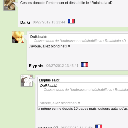
Cesses donc de l'embrasser et déshabille le ! Rolalalala xD
12
Daiki
06/27/2012 13:23:44
Daiki
said:
Cesses donc de l'embrasser et déshabille le ! Rolalalala xD
5
J'avoue, allez blondinet ! ♥
Elyphis
06/27/2012 13:43:41
Elyphis
said:
3
Daiki
said:
Cesses donc de l'embrasser et déshabille le ! Rolalal
J'avoue, allez blondinet ! ♥
la même senne depuis 10 pages mais toujours autant d'act