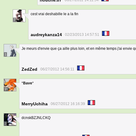
nouche.07
06/27/2012 14:11:54
cest vrai deshabille le a la fin
7
audreykanza14
02/23/2013 14:57:51
Je meurs d'envie que ça aille plus loin, et en même temps j'ai envie q
1
ZedZed
06/27/2012 14:56:11
*
Bave
*
11
MerryUchiha
06/27/2012 16:16:39
dcnskBZJNLCKQ
2