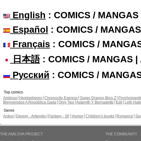
English
: COMICS / MANGAS
Español
: COMICS / MANGAS
Français
: COMICS / MANGA
日本語
: COMICS / MANGAS 
Русский
: COMICS / MANGA
Top comics
Amilova
Hemispheres
Chronoctis Express
Super Dragon Bros Z
Psychomant
Bienvenidos A República Gada
Only Two
Astaroth Y Bernadette
Edil
Leth Hat
Genre
Action
Design - Artworks
Fantasy - SF
Humor
Children's books
Romance
Se
THE AMILOVA PROJECT
THE COMMUNITY