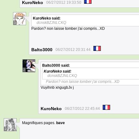
KuroNeko
06/27/2012 19:33:50
KuroNeko
said:
dcnskBZJNLCKQ
3
Pardon? non laisse tomber j'ai compris...XD
Balto3000
06/27/2012 20:31:44
Balto3000
said:
2
KuroNeko
said:
dcnskBZJNLCKQ
Pardon? non laisse tomber j'ai compris...XD
Vuyihnb xngugbJv j
KuroNeko
06/27/2012 22:45:44
Magnifiques pages.
bave
2