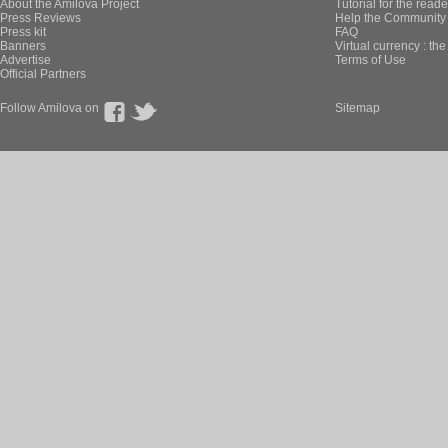
About the Amilova Project
Tutorial for the reade
Press Reviews
Help the Community 
Press kit
FAQ
Banners
Virtual currency : th
Advertise
Terms of Use
Official Partners
Follow Amilova on
Sitemap