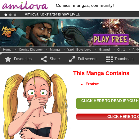
Comics, mangas, community!
Amilova
Kickstarter is now LIVE
!.
Premium membership from
3.95 euros
per month !
Get membership
Already 134393
members
and 1208
comics & mangas!
.
Home
>
Comics Directory
>
Manga
>
Yaoi - Boys Love
>
Graped
>
Ch. 1
>
P. 4
Favourites
Share
Full screen
Thumbnails
This Manga Contains
Erotism
CLICK HERE TO READ IF YOU
CLICK HERE TO