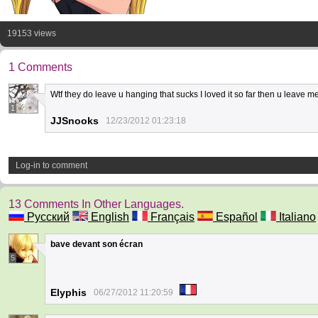
19153 views
1 Comments
Wtf they do leave u hanging that sucks I loved it so far then u leave me
1
JJSnooks
12/23/2012 01:23:18
Log-in to comment
13 Comments In Other Languages.
Русский
English
Français
Español
Italiano
bave devant son écran
5
Elyphis
06/27/2012 11:20:59