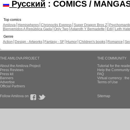
Русский
: COMICS / MANGA
Top comics
Amilova
Hemispheres
Chronoctis Express
Super Dragon Bros Z
Psychomant
Bienvenidos A República Gada
Only Two
Astaroth Y Bernadette
Edil
Leth Hat
Genre
Action
Design - Artworks
Fantasy - SF
Humor
Children's books
Romance
Se
THE AMILOVA PROJECT
THE COMMUNITY
About the Amilova Project
Tutorial for the reade
Press Reviews
Help the Community 
Press kit
FAQ
Banners
Virtual currency : th
Advertise
Terms of Use
Official Partners
Follow Amilova on
Sitemap