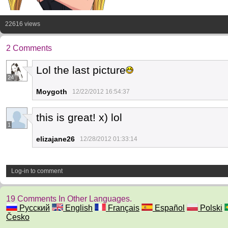
22616 views
2 Comments
Lol the last picture
24
Moygoth
12/22/2012 16:54:37
this is great! x) lol
1
elizajane26
12/28/2012 01:33:14
Log-in to comment
19 Comments In Other Languages.
Русский
English
Français
Español
Polski
Česko