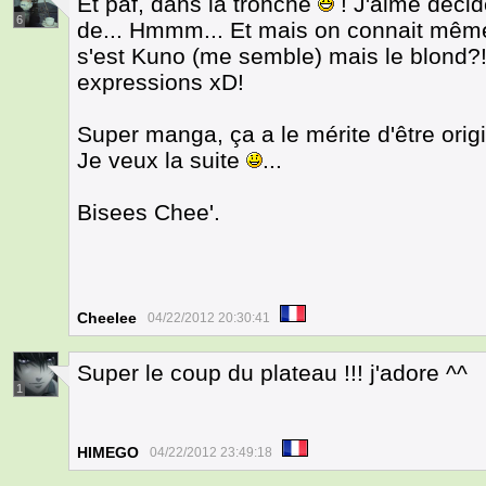
Et paf, dans la tronche
! J'aime déci
6
de... Hmmm... Et mais on connait même
s'est Kuno (me semble) mais le blond?!E
expressions xD!
Super manga, ça a le mérite d'être origin
Je veux la suite
...
Bisees Chee'.
Cheelee
04/22/2012 20:30:41
Super le coup du plateau !!! j'adore ^^
1
HIMEGO
04/22/2012 23:49:18