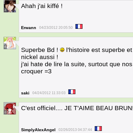
Ahah j'ai kiffé !
4
Erwann
04/23/2012 20:05:50
8
Superbe Bd !
l'histoire est superbe e
nickel aussi !
j'ai hate de lire la suite, surtout que 
croquer =3
saki
04/24/2012 11:33:03
C'est officiel.... JE T'AIME BEAU BRUN!
6
SimplyAlexAngel
02/26/2013 04:37:44