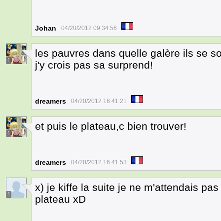
Johan
04/20/2012 09:34:56
les pauvres dans quelle galère ils se
1
j'y crois pas sa surprend!
dreamers
04/20/2012 16:41:21
et puis le plateau,c bien trouver!
1
dreamers
04/20/2012 16:41:53
x) je kiffe la suite je ne m'attendais p
1
plateau xD