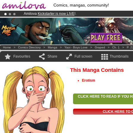
Comics, mangas, community!
Amilova
Kickstarter is now LIVE
!.
Premium membership from
3.95 euros
per month !
Get membership
Already 134393
members
and 1208
comics & mangas!
.
Home
>
Comics Directory
>
Manga
>
Yaoi - Boys Love
>
Graped
>
Ch. 1
>
P. 2
Favourites
Share
Full screen
Thumbnails
This Manga Contains
Erotism
CLICK HERE TO READ IF YOU
CLICK HERE TO