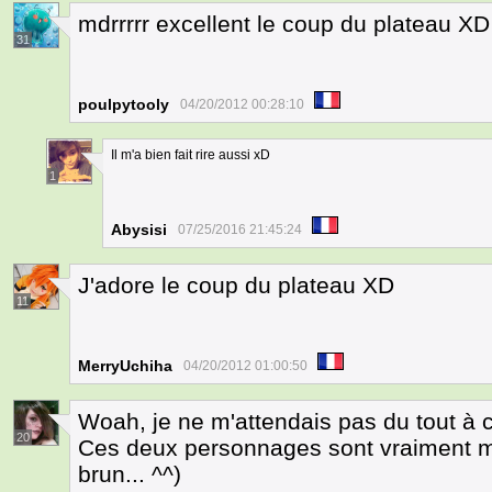
mdrrrrr excellent le coup du plateau XD
31
poulpytooly
04/20/2012 00:28:10
Il m'a bien fait rire aussi xD
1
Abysisi
07/25/2016 21:45:24
J'adore le coup du plateau XD
11
MerryUchiha
04/20/2012 01:00:50
Woah, je ne m'attendais pas du tout à c
20
Ces deux personnages sont vraiment ma
brun... ^^)