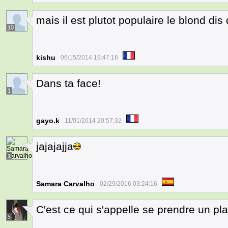
mais il est plutot populaire le blond di
10
kishu
06/15/2014 19:47:16
Dans ta face!
1
gayo.k
11/01/2014 20:57:32
jajajajja
1
Samara Carvalho
02/29/2016 03:24:16
C'est ce qui s'appelle se prendre un pl
5