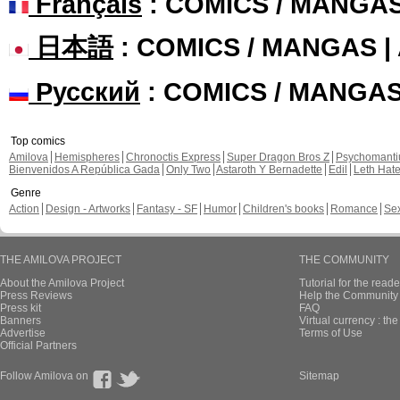
Français
: COMICS / MANGA
日本語
: COMICS / MANGAS 
Русский
: COMICS / MANGA
Top comics
Amilova
Hemispheres
Chronoctis Express
Super Dragon Bros Z
Psychomant
Bienvenidos A República Gada
Only Two
Astaroth Y Bernadette
Edil
Leth Hat
Genre
Action
Design - Artworks
Fantasy - SF
Humor
Children's books
Romance
Se
THE AMILOVA PROJECT
THE COMMUNITY
About the Amilova Project
Tutorial for the reade
Press Reviews
Help the Community 
Press kit
FAQ
Banners
Virtual currency : th
Advertise
Terms of Use
Official Partners
Follow Amilova on
Sitemap