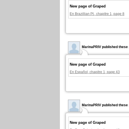
New page of Graped
En Brazillian Pt., chapitre 1, page 8
MarinaPRIV published these 
New page of Graped
En Español, chapitre 1, page 43
MarinaPRIV published these 
New page of Graped